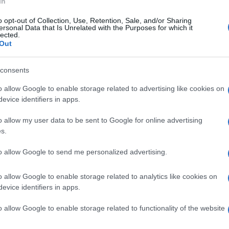
In
erebbero rispetto”.
o opt-out of Collection, Use, Retention, Sale, and/or Sharing
ersonal Data that Is Unrelated with the Purposes for which it
lected.
Out
ia vendetta…
consents
 hai dato quello che volevo? Ti rovino. Sia
o allow Google to enable storage related to advertising like cookies on
evice identifiers in apps.
ttano il potere. Questo va sottolineato: non
o allow my user data to be sent to Google for online advertising
s.
to allow Google to send me personalized advertising.
rtenza:
clicca qui
per il programma
o allow Google to enable storage related to analytics like cookies on
evice identifiers in apps.
ziotti della morale”…
o allow Google to enable storage related to functionality of the website