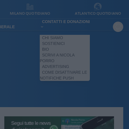
MILANO QUOTIDIANO
ATLANTICO QUOTIDIANO
CONTATTI E DONAZIONI
IBERALE
CHI SIAMO
SOSTIENICI
BIO
SCRIVI A NICOLA
PORRO
ADVERTISING
COME DISATTIVARE LE
NOTIFICHE PUSH