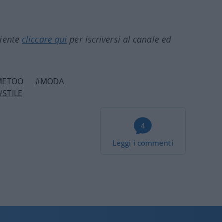
ciente
cliccare qui
per iscriversi al canale ed
METOO
#MODA
#STILE
4
Leggi i commenti