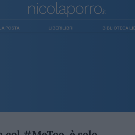
LA POSTA
LIBERILIBRI
BIBLIOTECA L
a col #MeToo, è solo