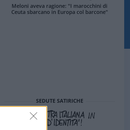
Meloni aveva ragione: "I marocchini di
Ceuta sbarcano in Europa col barcone"
SEDUTE SATIRICHE