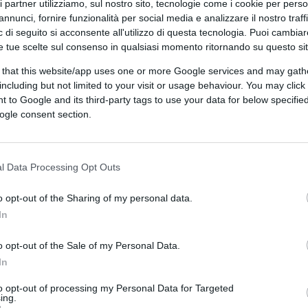
tecarlo, dal 30 gennaio tornerà
ri partner utilizziamo, sul nostro sito, tecnologie come i cookie per pers
5 e in streaming su Mediaset Infinity con la
annunci, fornire funzionalità per social media e analizzare il nostro traff
 di seguito si acconsente all'utilizzo di questa tecnologia. Puoi cambiar
le”, il settimanale dedicato alle nuove
e tue scelte sul consenso in qualsiasi momento ritornando su questo si
e lifestyle.
 that this website/app uses one or more Google services and may gath
including but not limited to your visit or usage behaviour. You may click 
 to Google and its third-party tags to use your data for below specifi
ogle consent section.
vento il giudizio sul #MeToo è molto
l Data Processing Opt Outs
ma so bene che a volte si può ragionare per
, che fa un certo mestiere e ambisce ad
o opt-out of the Sharing of my personal data.
 sa benissimo cos’ha in mente e qual è la
In
ussi a una determinata porta e succede
o opt-out of the Sale of my Personal Data.
n porto, non puoi parlare di costrizione. In
In
alla testa. Se le cose vanno bene, ok.
osì via. Per me la violenza sessuale è un’altra
to opt-out of processing my Personal Data for Targeted
ing.
 volontà, viene messa spalle al muro. E le