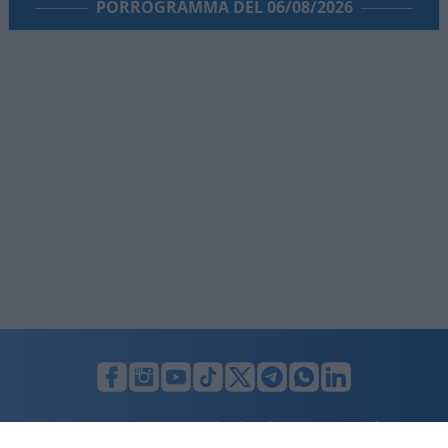
PORROGRAMMA DEL 06/08/2026
LUNIFIN S.r.l. a socio unico. Sede legale Milano, Largo F. Richini, 2/A,
20122 (MI), C.F./P.Iva en. 07174900154, REA cap. soc. euro 10.000,00