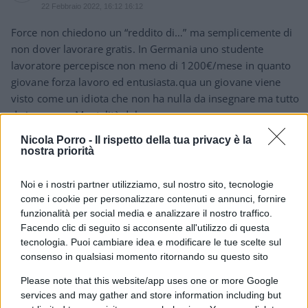
22 Febbraio 2022, 16:12 16:12
Force non chiedono un “reddito di…” ma semplicemente di
non dover lavorare gratis. In Germania uno studente
lavoratore percepisce non meno di 1200€/mese in quanto
giovane forza lavoro ed entusiasta.qua un giovane viene
visto come un idiota che non ha nulla da insegnare ma tutto
da imparare. Mentalità del c…
Continuate a fare ciò che le persone che vi criticano non
Nicola Porro -
Il rispetto della tua privacy è la
hanno mai fatto ossia protestare per i vostri ideali
nostra priorità
Rispondi
Noi e i nostri partner utilizziamo, sul nostro sito, tecnologie
come i cookie per personalizzare contenuti e annunci, fornire
funzionalità per social media e analizzare il nostro traffico.
aka
Facendo clic di seguito si acconsente all'utilizzo di questa
tecnologia. Puoi cambiare idea e modificare le tue scelte sul
22 Febbraio 2022, 2:05 2:05
consenso in qualsiasi momento ritornando su questo sito
Io credo che una persona che alza il culo per andare in
Please note that this website/app uses one or more Google
piazza e manifestare per i propri diritti non sia un
services and may gather and store information including but
nullafacente fancazzista, anzi probabilmente ha tutte le carte