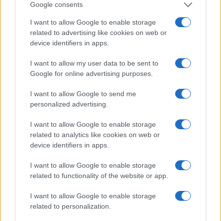
‘lavori’ che propongono. A gratis..x due lire che danno x una
Google consents
volta ti mandano a fare i social util
I want to allow Google to enable storage
related to advertising like cookies on web or
Rispondi
device identifiers in apps.
I want to allow my user data to be sent to
claudio
Google for online advertising purposes.
21 Febbraio 2022, 22:45 22:45
I want to allow Google to send me
Un articolo talmente stupido che non merita alcun
personalized advertising.
commento, finchè i ragazzi protestano hanno
semplicemente degli ideali da difendere
I want to allow Google to enable storage
related to analytics like cookies on web or
device identifiers in apps.
Rispondi
I want to allow Google to enable storage
related to functionality of the website or app.
Carica altri commenti
I want to allow Google to enable storage
related to personalization.