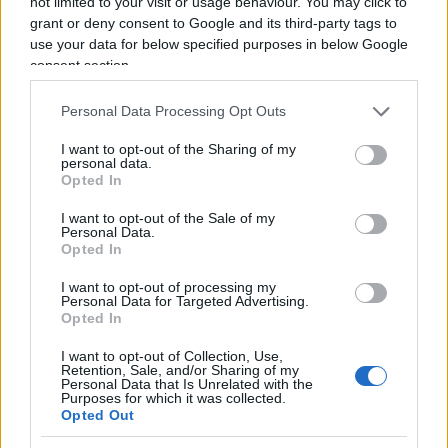
not limited to your visit or usage behaviour. You may click to
in regola per conseguire i propri obbiettivi nella vita visto
grant or deny consent to Google and its third-party tags to
che ha la voglia di lottare per raggiungerli..
use your data for below specified purposes in below Google
consent section.
Rispondi
VIsualizza le risposte
(3)
Personal Data Processing Opt Outs
Daniele
I want to opt-out of the Sharing of my
personal data.
21 Febbraio 2022, 23:49 23:49
Opted In
Cercate di comprendere una volta x tutte che con sto reddito
I want to opt-out of the Sale of my
Personal Data.
di cittadinanza NON SI CAMPA!!! C’È chi fa un lavoro in nero
Opted In
apposta perché non campa. Non è vero che tutti i percettori
prendono 800€!! C’è chi è in affitto e senza lavoro da 2 anni
I want to opt-out of processing my
Personal Data for Targeted Advertising.
e ne prende 250!!!€ ditemi voi come si fa a vivere.
Opted In
Sopratutto con questi rincari
Fanno passare sto reddito come fonte milionaria che fa
I want to opt-out of Collection, Use,
Retention, Sale, and/or Sharing of my
passare la voglia di lavorare ma non è così. Vogliono
Personal Data that Is Unrelated with the
Purposes for which it was collected.
semplicemente creare odio tra i poveri. Come con molte
Opted Out
altre situazioni. La verità è ben altra. X non parlare dei