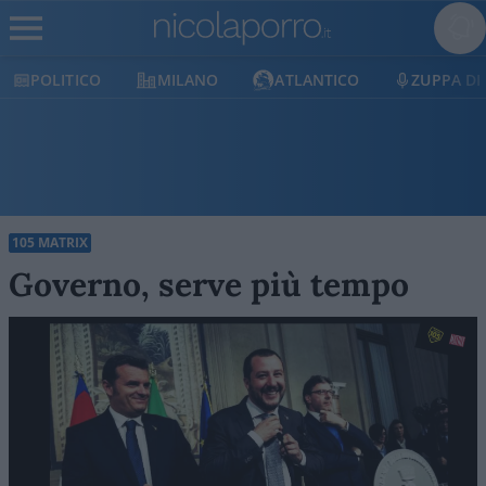
POLITICO
MILANO
ATLANTICO
ZUPPA DI
105 MATRIX
Governo, serve più tempo