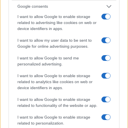
Google consents
I want to allow Google to enable storage
related to advertising like cookies on web or
device identifiers in apps.
I want to allow my user data to be sent to
Un’altra persona è stata denunciata dopo essere
Google for online advertising purposes.
stata trovata in possesso di una
katana
e di altri
I want to allow Google to send me
oggetti considerati atti ad offendere. Altri 22
personalized advertising.
stranieri maggiorenni sono invece finiti nei guai
per il presunto
furto aggravato di energia
I want to allow Google to enable storage
elettrica
: secondo quanto accertato dagli
related to analytics like cookies on web or
device identifiers in apps.
investigatori, erano stati predisposti collegamenti
abusivi alla rete pubblica.
I want to allow Google to enable storage
related to functionality of the website or app.
Complessivamente, nel campo di Poggioreale
I want to allow Google to enable storage
sono stati
identificati 65 stranieri adulti, 41 dei
related to personalization.