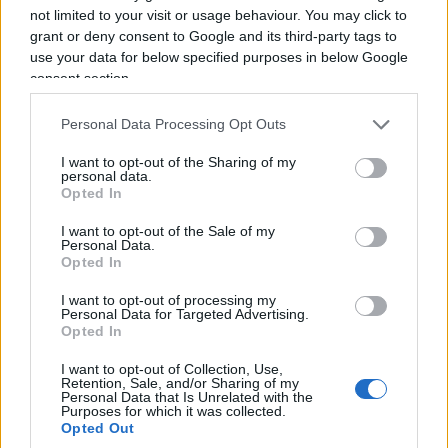
Gioia Tauro.
not limited to your visit or usage behaviour. You may click to
grant or deny consent to Google and its third-party tags to
use your data for below specified purposes in below Google
L’intervento più rilevante è stato effettuato a
consent section.
Napoli. Nel campo di Poggioreale gli agenti hanno
arrestato una cittadina rumena, accusata di
Personal Data Processing Opt Outs
detenzione illegale di arma da fuoco
,
I want to opt-out of the Sharing of my
personal data.
ricettazione, resistenza a pubblico ufficiale e furto
Opted In
aggravato di energia elettrica. Durante i controlli è
I want to opt-out of the Sale of my
stata infatti recuperata anche una pistola calibro 9
Personal Data.
con caricatore.
Opted In
I want to opt-out of processing my
Personal Data for Targeted Advertising.
Opted In
I want to opt-out of Collection, Use,
Retention, Sale, and/or Sharing of my
Personal Data that Is Unrelated with the
Purposes for which it was collected.
Opted Out