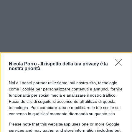
Nicola Porro -
Il rispetto della tua privacy è la
nostra priorità
Noi e i nostri partner utilizziamo, sul nostro sito, tecnologie
Una donna arrestata, 23 stranieri denunciati,
come i cookie per personalizzare contenuti e annunci, fornire
funzionalità per social media e analizzare il nostro traffico.
centinaia di persone identificate e otto quintali di
Facendo clic di seguito si acconsente all'utilizzo di questa
cavi di rame sequestrati. È il bilancio
tecnologia. Puoi cambiare idea e modificare le tue scelte sul
dell’operazione straordinaria condotta dalla
consenso in qualsiasi momento ritornando su questo sito
Polizia di Stato
nel campo nomadi di
Please note that this website/app uses one or more Google
Poggioreale,
a Napoli, e nel
Rione Ciambra
di
services and may gather and store information including but