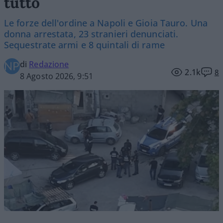
tutto
Le forze dell'ordine a Napoli e Gioia Tauro. Una
donna arrestata, 23 stranieri denunciati.
Sequestrate armi e 8 quintali di rame
di
Redazione
2.1k
8
8 Agosto 2026, 9:51