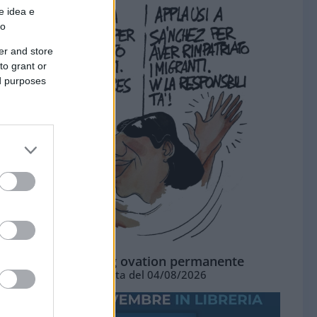
e idea e
to
er and store
to grant or
ed purposes
La standing ovation permanente
Vignetta del 04/08/2026