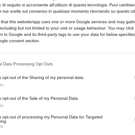
 di seguito si acconsente all'utilizzo di questa tecnologia. Puoi cambiar
 per affrontarlo. Che si tratti di un
e tue scelte sul consenso in qualsiasi momento ritornando su questo si
a base o di stati generali, le decisioni
 that this website/app uses one or more Google services and may gath
ntare il delicato passaggio, il Nazareno
including but not limited to your visit or usage behaviour. You may click 
 di confronto: la discussione sulle
 to Google and its third-party tags to use your data for below specifi
ella premier Giorgia Meloni in vista del
ogle consent section.
1 marzo.
l Data Processing Opt Outs
 riuniti per mettere a punto una serie di
o opt-out of the Sharing of my personal data.
rtecipanti Beppe Provenzano (responsabile
In
Chiara Braga, Piero De Luca, Stefano
a avuto l’obiettivo di elaborare un
o opt-out of the Sale of my Personal Data.
In
 dei partecipanti,
“possa tenere dentro
a Schlein, resta quella di una difesa comune,
to opt-out of processing my Personal Data for Targeted
ing.
da parte dei singoli Stati. Un altro tema
In
o pluriennale dell’Unione Europea.