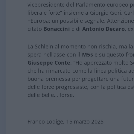
vicepresidente del Parlamento europeo pr
libera e forte” insieme a Giorgio Gori, Ca
+Europa: un possibile segnale. Attenzione 
citato
Bonaccini
e di
Antonio Decaro
, e
La Schlein al momento non rischia, ma la 
spera nell’asse con il
M5s
e su questo fro
Giuseppe Conte
. “Ho apprezzato molto Sc
che ha rimarcato come la linea politica a
buona premessa per progettare una futura
delle forze progressiste, con la politica 
delle belle… forse.
Franco Lodige, 15 marzo 2025