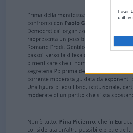
I want t
Prima della manifestazione in Piazza del 
authenti
confronto con
Paolo Gentiloni
, in occas
Democratica” organizzato da Paola De Mich
rappresenta un possibile rivale per Elly. I
Romano Prodi, Gentiloni non ha nascosto d
passo” verso la difesa comune Ue, smarca
dimenticare che il nome dell’ex commissar
segreteria Pd prima delle europee in caso
corrente moderata guidata da esponenti c
Una figura di equilibrio, istituzionale, ce
moderate di un partito che si sta spostan
Non è tutto.
Pina Picierno
, che in Europa
considerata un’altra possibile erede della