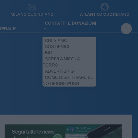
MILANO QUOTIDIANO
ATLANTICO QUOTIDIANO
CONTATTI E DONAZIONI
IBERALE
CHI SIAMO
SOSTIENICI
BIO
SCRIVI A NICOLA
PORRO
ADVERTISING
COME DISATTIVARE LE
NOTIFICHE PUSH