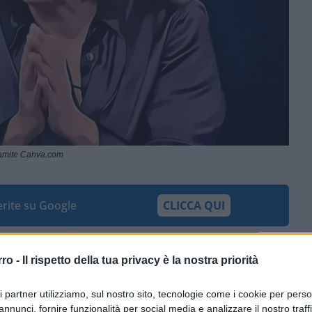
ramite Canva.com
ferite su Google
CLICCA QUI
rro -
Il rispetto della tua privacy è la nostra priorità
0:00
/
--:--
omesso dalla segretaria
Elly Schlein
dopo il
ri partner utilizziamo, sul nostro sito, tecnologie come i cookie per pers
riverà, ma per ora la leader sta
annunci, fornire funzionalità per social media e analizzare il nostro traff