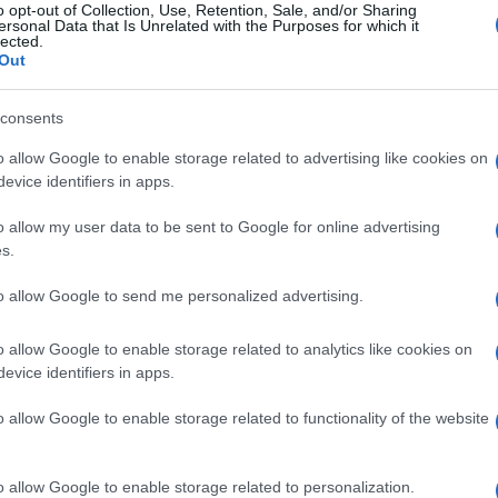
o opt-out of Collection, Use, Retention, Sale, and/or Sharing
ersonal Data that Is Unrelated with the Purposes for which it
lected.
 evitare spaccature interne e
cercare di
Out
e. A tal fine, il Pd cercherà di evitare
are quelle all’interno della maggioranza.
consents
ento, l’europarlamentare Lucia Annunziata
o allow Google to enable storage related to advertising like cookies on
 nel voto europeo “per lealtà politica nei
evice identifiers in apps.
una posizione favorevole al sì. Questo
o allow my user data to be sent to Google for online advertising
ungere una certa compattezza in un momento
s.
 soprattutto con la prova della piazza
ai possibili colpi di scena: secondo il
to allow Google to send me personalized advertising.
esi del congresso anticipato
.
o allow Google to enable storage related to analytics like cookies on
evice identifiers in apps.
o allow Google to enable storage related to functionality of the website
e succede alla Schlein
o allow Google to enable storage related to personalization.