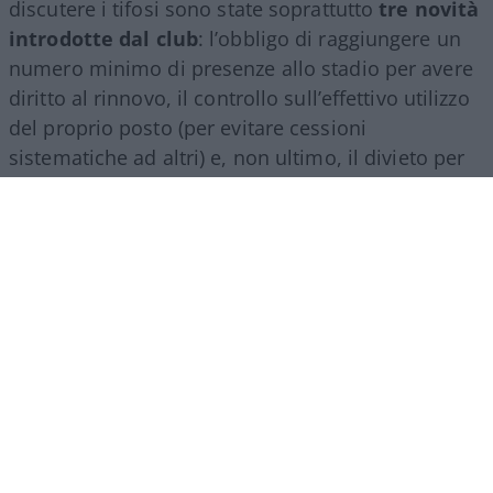
discutere i tifosi sono state soprattutto
tre novità
introdotte dal club
: l’obbligo di raggiungere un
numero minimo di presenze allo stadio per avere
diritto al rinnovo, il controllo sull’effettivo utilizzo
del proprio posto (per evitare cessioni
sistematiche ad altri) e, non ultimo, il divieto per
gli abbonati di indossare i colori della squadra
avversaria. Regole percepite da molti come troppo
invasive nei confronti di chi un titolo d’accesso lo
ha comunque pagato di tasca propria e che hanno
alimentato il sospetto (poi rivelatosi in parte
infondato) che il club potesse arrivare a ritirare
l’abbonamento nel corso della stessa stagione.