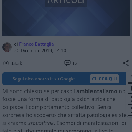
ARTICOLI
di
Franco Battaglia
20 Dicembre 2019, 14:10
33.3k
121
Segui nicolaporro.it su Google
CLICCA QUI
Mi sono chiesto se per caso l’
ambientalismo
non
fosse una forma di patologia psichiatrica che
colpisce il comportamento collettivo. Senza
sorpresa ho scoperto che siffatta patologia esiste:
si chiama
groupthink
. Esempi di manifestazioni di
tale disturbo mentale mi sembrano, a livello