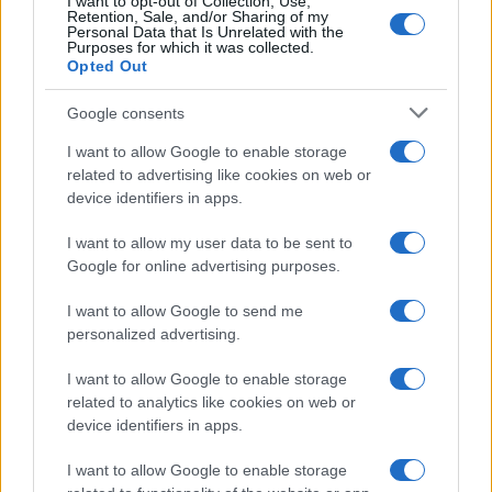
I want to opt-out of Collection, Use,
disponibilità ad anche solo ascoltare le ragioni di
Retention, Sale, and/or Sharing of my
Personal Data that Is Unrelated with the
chi si oppone al pensiero, che è unico – nel senso
Purposes for which it was collected.
che v’è un solo pensiero – del gruppo, alla cui
Opted Out
coesione è sacrificata ogni creatività individuale e
Google consents
autonomia (di originalità manco a parlarne) di
pensiero. I climatologi Gretini hanno appunto
I want to allow Google to enable storage
related to advertising like cookies on web or
invocato il silenziatore per ogni loro oppositore.
device identifiers in apps.
Elemento essenziale affinché il gruppo affetto da
tale patologia possa mantenersi in vita è
I want to allow my user data to be sent to
Google for online advertising purposes.
l’autoconvincimento di
universalità del loro
pensiero
. Per esempio, i Gretini del clima (e qui ci
I want to allow Google to send me
metto anche gli adulti Gretini) hanno bisogno di
personalized advertising.
ripetere continuamente che sui loro convincimenti
I want to allow Google to enable storage
vi sarebbe «consenso scientifico».
related to analytics like cookies on web or
device identifiers in apps.
È, questa, l’ultima arma che hanno e quando,
I want to allow Google to enable storage
messi con le spalle al muro a render conto del