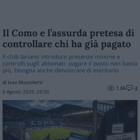
Il Como e l’assurda pretesa di
controllare chi ha già pagato
Il club lariano introduce presenze minime e
controlli sugli abbonati: pagare il posto non basta
più, bisogna anche dimostrare di meritarlo
di Ivan Mazzoletti
1.6k
4
6 Agosto 2026, 20:00