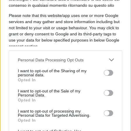
demonizzare. Pensate, ad esempio, com’è
consenso in qualsiasi momento ritornando su questo sito
apostrofato chi avanza dubbi sull’origine
Please note that this website/app uses one or more Google
antropica del clima che cambia:
negazionista
,
services and may gather and store information including but
dicono. Che, per il solo fatto di non far parte del
not limited to your visit or usage behaviour. You may click to
grant or deny consent to Google and its third-party tags to
gruppo, è considerato malvagio e amorale,
use your data for below specified purposes in below Google
quando non corrotto. Ho esperienza personale di
consent section.
un piccolo blog di periferia di disturbati che
continua a chiedermi quanto denaro mi danno le
Personal Data Processing Opt Outs
compagnie petrolifere, per il solo fatto di negare,
I want to opt-out of the Sharing of my
io, che abbia dimostrato la propria asserzione chi
personal data.
Opted In
sostiene l’origine antropica del clima che cambia.
I want to opt-out of the Sale of my
Personal Data.
Opted In
La
chiusura mentale
è altra tipica
I want to opt-out of processing my
Personal Data for Targeted Advertising.
manifestazione della patologia psichiatrica in
Opted In
parola. Il gruppo che ne è affetto è privo della