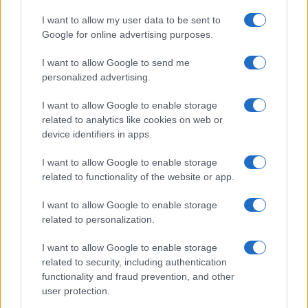
Leggi i commenti
I want to allow my user data to be sent to
Google for online advertising purposes.
SEDUTE SATIRICHE
I want to allow Google to send me
Vignetta del 07/08/2026
personalized advertising.
I want to allow Google to enable storage
related to analytics like cookies on web or
device identifiers in apps.
Vai all'archivio delle vignette
I want to allow Google to enable storage
related to functionality of the website or app.
I want to allow Google to enable storage
related to personalization.
Due Europe, due modelli:
I want to allow Google to enable storage
related to security, including authentication
perché lo scontro Meloni-
functionality and fraud prevention, and other
user protection.
Sanchez va oltre Ceuta