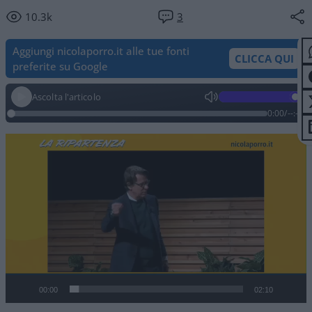
10.3k
3
Aggiungi nicolaporro.it alle tue fonti
CLICCA QUI
preferite su Google
Ascolta l'articolo
0:00
/
--:--
Video
Player
00:00
02:10