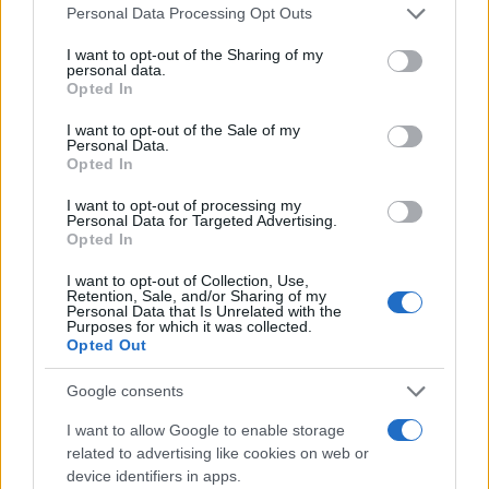
misogino, maschilista, sessista”.
Personal Data Processing Opt Outs
I want to opt-out of the Sharing of my
personal data.
Opted In
Porro, per nulla imbarazzato, ha spiegato di
trovarsi d’accordo con Cruciani. “A dire il vero
I want to opt-out of the Sale of my
Personal Data.
nelle tavole rotonde le donne le abbiamo – fa
Opted In
notare – Ma è comunque ridicolo che dobbiamo
I want to opt-out of processing my
dare una spiegazione di quante donne ci sono nei
Personal Data for Targeted Advertising.
Opted In
nostri panel”. Una replica che non piace a
Cruciani: “Questa è una risposta da Quarta
I want to opt-out of Collection, Use,
Retention, Sale, and/or Sharing of my
Repubblica, non da Zuppa”. E Porro ribatte,
Personal Data that Is Unrelated with the
Purposes for which it was collected.
sorridendo: “Dai, che palle che sei…”.
Opted Out
Google consents
#GIUSEPPE CRUCIANI
I want to allow Google to enable storage
related to advertising like cookies on web or
3
device identifiers in apps.