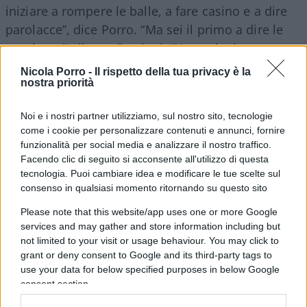
iniziare a rompere le balle, a fare casino e a dire
parolacce”, dice Porro. “Ma sei il primo a dire le
parolacce”, ribatte Cruciani. “Una volta ho contato
10 cazzo nella tua zuppa”.
Nicola Porro -
Il rispetto della tua privacy è la
nostra priorità
Il conduttore de
La Zanzara
affronta il tema
Noi e i nostri partner utilizziamo, sul nostro sito, tecnologie
delle
quote rosa
. “Oggi volevo venire vestito da
come i cookie per personalizzare contenuti e annunci, fornire
donna, con la parrucca e la minigonna – sorride –
funzionalità per social media e analizzare il nostro traffico.
Facendo clic di seguito si acconsente all'utilizzo di questa
Mi hanno detto che c’è stata una piccola polemica
tecnologia. Puoi cambiare idea e modificare le tue scelte sul
perché erano previste poche donne nei panel di
consenso in qualsiasi momento ritornando su questo sito
questo evento. Ti hanno rotto le palle? Beh,
Please note that this website/app uses one or more Google
adesso devi dare una spiegazione al mondo del
services and may gather and store information including but
politicamente corretto”. E ancora: “A me non me
not limited to your visit or usage behaviour. You may click to
ne frega niente se ci sono o meno le donne ma
grant or deny consent to Google and its third-party tags to
use your data for below specified purposes in below Google
ormai è sempre così: adesso se organizzi un panel
consent section.
devi piazzarci una donna o sei considerato