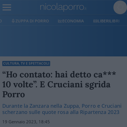
ZUPPA DI PORRO
ECONOMIA
LIBERILIBRI
CULTURA, TV E SPETTACOLI
“Ho contato: hai detto ca***
10 volte”. E Cruciani sgrida
Porro
Durante la Zanzara nella Zuppa, Porro e Cruciani
scherzano sulle quote rosa alla Ripartenza 2023
19 Gennaio 2023, 18:45