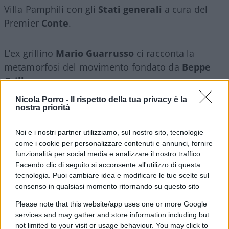
Villa Pamphili con gli
Stati generali
a cura del
Premier
Conte
.
L’ex grillino
Mario Guarrusso
ci racconta la
metamorfosi del movimento fondato da
Beppe
Grillo
.
Nicola Porro -
Il rispetto della tua privacy è la
nostra priorità
Dalla puntata del 22 giugno 2020
Noi e i nostri partner utilizziamo, sul nostro sito, tecnologie
#DI MATTEO
#GIARRUSSO
#GIUSTIZIA
come i cookie per personalizzare contenuti e annunci, fornire
#MOVIMENTO 5 STELLE
funzionalità per social media e analizzare il nostro traffico.
Facendo clic di seguito si acconsente all'utilizzo di questa
tecnologia. Puoi cambiare idea e modificare le tue scelte sul
10
consenso in qualsiasi momento ritornando su questo sito
Leggi i commenti
Please note that this website/app uses one or more Google
services and may gather and store information including but
not limited to your visit or usage behaviour. You may click to