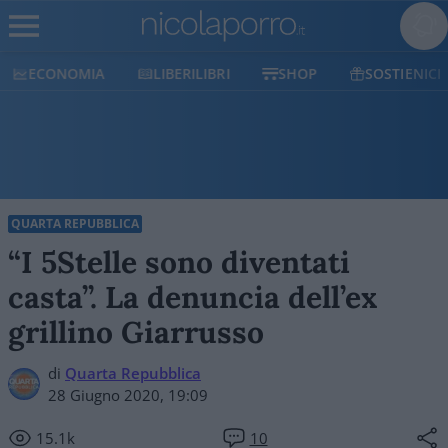
ECONOMIA
LIBERILIBRI
SHOP
SOSTIENICI
QUARTA REPUBBLICA
“I 5Stelle sono diventati
casta”. La denuncia dell’ex
grillino Giarrusso
di
Quarta Repubblica
28 Giugno 2020, 19:09
15.1k
10