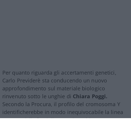
Per quanto riguarda gli accertamenti genetici,
Carlo Previderè sta conducendo un nuovo
approfondimento sul materiale biologico
rinvenuto sotto le unghie di
Chiara Poggi.
Secondo la Procura, il profilo del cromosoma Y
identificherebbe in modo inequivocabile la linea
paterna della famiglia Sempio. Sebbene, ma
questo era un fatto già scontato, si dica che non