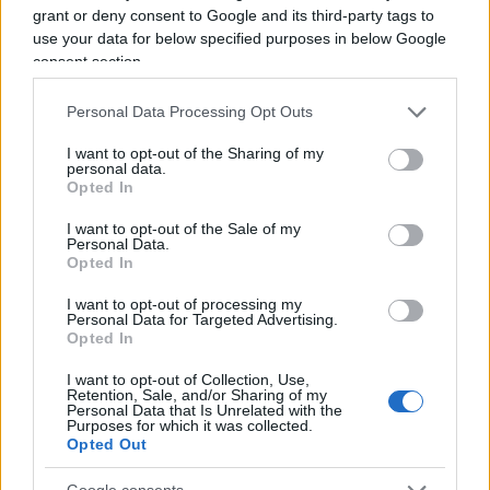
grant or deny consent to Google and its third-party tags to
SEDUTE SATIRICHE
use your data for below specified purposes in below Google
Vignetta del 07/08/2026
consent section.
Personal Data Processing Opt Outs
I want to opt-out of the Sharing of my
Vai all'archivio delle vignette
personal data.
Opted In
I want to opt-out of the Sale of my
Personal Data.
Opted In
I want to opt-out of processing my
Garlasco, in arrivo 4 nuove
Personal Data for Targeted Advertising.
Opted In
consulenze
I want to opt-out of Collection, Use,
Retention, Sale, and/or Sharing of my
La scadenza delle indagini fissata per il prossimo
Personal Data that Is Unrelated with the
Purposes for which it was collected.
28 settembre. Poi il probabile processo ad
Opted Out
Andrea Sempio