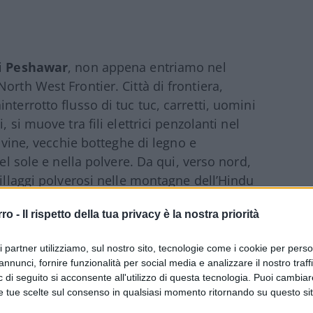
.
i
Peshawar
, non appena entriamo nel
orth West Frontier. Città di frontiera,
terrotto flusso di tuc tuc, carretti, uomini
, si muove tra fili elettrici penzolanti nel
rovine, vecchie botteghe di legno e
nel sole e nella polvere. Da qui, verso nord,
villaggi polverosi nelle montagne dell’Hindu
e più vicino.
Costeggiamo le FATA
,
rro -
Il rispetto della tua privacy è la nostra priorità
co riconosciute territori del Khyber
one in cui gli estremisti religiosi si sono
ri partner utilizziamo, sul nostro sito, tecnologie come i cookie per pers
erritori tribali, dove il governo pakistano ha
annunci, fornire funzionalità per social media e analizzare il nostro traff
e il codice d’onore ancestrale delle genti
 di seguito si acconsente all'utilizzo di questa tecnologia. Puoi cambiar
bani. I 4 uomini del commando anti
e tue scelte sul consenso in qualsiasi momento ritornando su questo si
ando non raggiungeremo Chitral, 300 km più