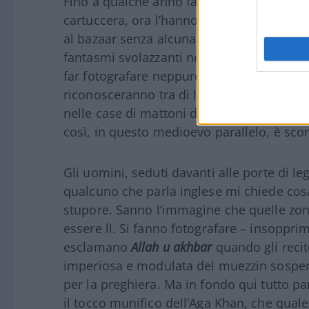
Fino a qualche anno fa il loro abbigliame
cartuccera, ora l’hanno vietato, anche se
al bazaar senza alcuna licenza.
Donne ve
fantasmi svolazzanti nella polvere, i bam
far fotografare neppure sotto il burka ch
riconosceranno tra di loro? Forse dalle s
nelle case di mattoni di fango e lamiera. 
così, in questo medioevo parallelo, è sco
Gli uomini, seduti davanti alle porte di l
qualcuno che parla inglese mi chiede cosa
stupore. Sanno l’immagine che quelle zon
essere lì. Si fanno fotografare – insoppr
esclamano
Allah u akhbar
quando gli recit
imperiosa e modulata del muezzin sospend
per la preghiera. Ma in fondo qui tutto p
il tocco munifico dell’Aga Khan, che quale 