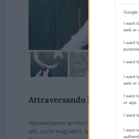
Google 
I want t
web or d
I want t
purpose
I want 
I want t
web or d
I want t
Attraversando la terra pas
or app.
I want t
Attraversiamo territori che paiono abitat
I want t
alti, occhi magnetici, barbe nere, i pakol 
authenti