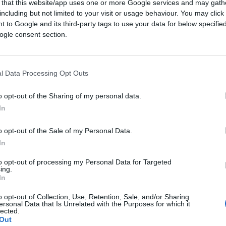
 that this website/app uses one or more Google services and may gath
. È quella la mia destinazione, un’etnia la
including but not limited to your visit or usage behaviour. You may click 
 to Google and its third-party tags to use your data for below specifi
te le indagini genetiche stiano svelando a
ogle consent section.
ndi e occhi azzurri vi sia un incredibile
l Data Processing Opt Outs
o opt-out of the Sharing of my personal data.
In
o opt-out of the Sale of my Personal Data.
In
to opt-out of processing my Personal Data for Targeted
ing.
In
o opt-out of Collection, Use, Retention, Sale, and/or Sharing
ersonal Data that Is Unrelated with the Purposes for which it
lected.
Out