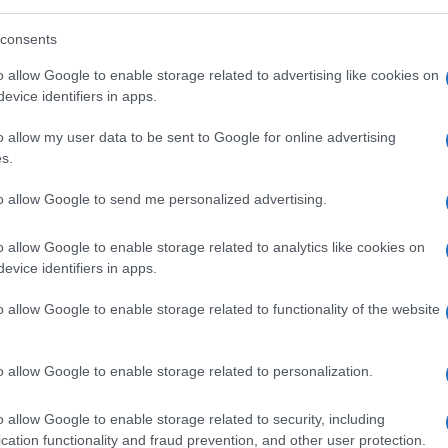
consents
o allow Google to enable storage related to advertising like cookies on
evice identifiers in apps.
o allow my user data to be sent to Google for online advertising
s.
to allow Google to send me personalized advertising.
o allow Google to enable storage related to analytics like cookies on
evice identifiers in apps.
o allow Google to enable storage related to functionality of the website
htun
o allow Google to enable storage related to personalization.
i solo da uomini.
Etnia Pashtun
, bellissimi,
o allow Google to enable storage related to security, including
di lana in testa e i lunghi shalwar kameez.
cation functionality and fraud prevention, and other user protection.