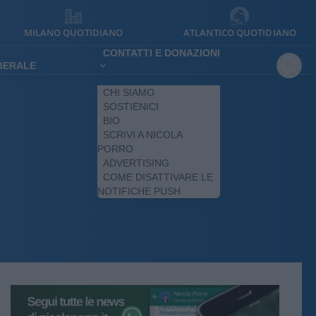
MILANO QUOTIDIANO
ATLANTICO QUOTIDIANO
CONTATTI E DONAZIONI
IBERALE
CHI SIAMO
SOSTIENICI
BIO
SCRIVI A NICOLA
PORRO
ADVERTISING
COME DISATTIVARE LE
NOTIFICHE PUSH