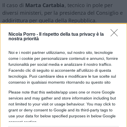
Il caso di
Marta Cartabia
, tecnico in pole per
diversi ministeri, per la presidenza del Consiglio e
addirittura per quella della Repubblica.
Nicola Porro -
Il rispetto della tua privacy è la
#CARTABIA
#NAPOLITANO
nostra priorità
Noi e i nostri partner utilizziamo, sul nostro sito, tecnologie
25
come i cookie per personalizzare contenuti e annunci, fornire
Leggi i commenti
funzionalità per social media e analizzare il nostro traffico.
Facendo clic di seguito si acconsente all'utilizzo di questa
tecnologia. Puoi cambiare idea e modificare le tue scelte sul
consenso in qualsiasi momento ritornando su questo sito
SEDUTE SATIRICHE
Vignetta del 07/08/2026
Please note that this website/app uses one or more Google
services and may gather and store information including but
not limited to your visit or usage behaviour. You may click to
grant or deny consent to Google and its third-party tags to
use your data for below specified purposes in below Google
Vai all'archivio delle vignette
consent section.