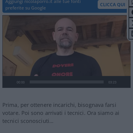
Aggiungi nicolaporro.it alle tue fonti
CLICCA QUI
preferite su Google
Video
Player
00:00
03:23
Prima, per ottenere incarichi, bisognava farsi
votare. Poi sono arrivati i tecnici. Ora siamo ai
tecnici sconosciuti…