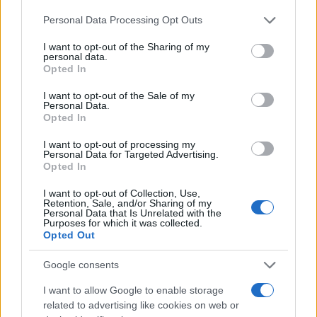
Personal Data Processing Opt Outs
I want to opt-out of the Sharing of my
personal data.
Opted In
Caro Porro, abbiamo davvero
I want to opt-out of the Sale of my
Personal Data.
perso il rispetto per i morti
Opted In
Dalle foto ritoccate con l’IA ai volti dei defunti
I want to opt-out of processing my
Personal Data for Targeted Advertising.
“ringiovaniti”: quando perfino il lutto diventa un
Opted In
contenuto da social
I want to opt-out of Collection, Use,
di
La Posta
Retention, Sale, and/or Sharing of my
2k
10
Personal Data that Is Unrelated with the
9 Agosto 2026, 19:56
Purposes for which it was collected.
Opted Out
Google consents
I want to allow Google to enable storage
related to advertising like cookies on web or