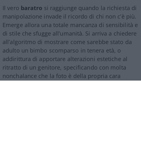
Il vero
baratro
si raggiunge quando la richiesta di
manipolazione invade il ricordo di chi non c’è più.
Emerge allora una totale mancanza di sensibilità e
di stile che sfugge all’umanità. Si arriva a chiedere
all’algoritmo di mostrare come sarebbe stato da
adulto un bimbo scomparso in tenera età, o
addirittura di apportare alterazioni estetiche al
ritratto di un genitore, specificando con molta
nonchalance che la foto è della propria cara
mamma, nonna o zia appena deceduta. È proprio
il caso di dire: con il corpo ancora caldo… hanno
già pensato a ritoccare le foto!
Questo, a mio parere,
è un vero e proprio
accanimento digitale
, che ci dimostra
l’incapacità profonda di accettare il lutto e,