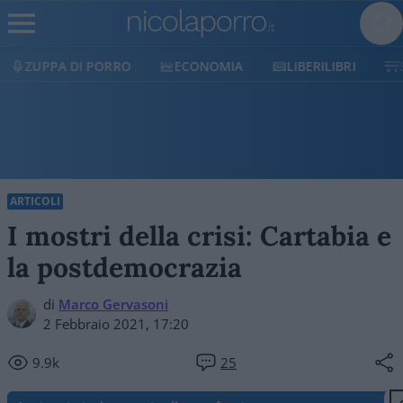
ECONOMIA
LIBERILIBRI
SHOP
SOSTIENI
ARTICOLI
I mostri della crisi: Cartabia e
la postdemocrazia
di
Marco Gervasoni
2 Febbraio 2021, 17:20
9.9k
25