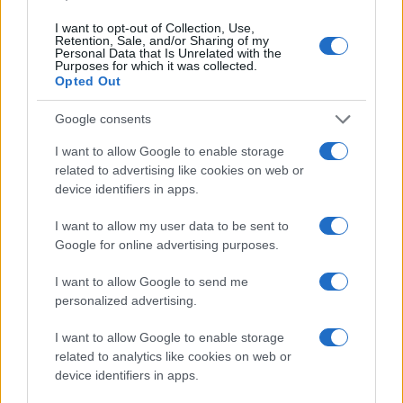
a precisare che “gli operatori delle forze
dell’ordine nei Cpr o negli hotspot non
I want to opt-out of Collection, Use,
Retention, Sale, and/or Sharing of my
somministrano agli ospiti farmaci, bevande, cibo
Personal Data that Is Unrelated with the
Purposes for which it was collected.
o altro”. Il Sindacato Autonomo di Polizia ha dato
Opted Out
mandato al proprio legale di presentare un
Google consents
esposto in Procura affinché vengano accertati i
fatti e le responsabilità.
I want to allow Google to enable storage
related to advertising like cookies on web or
device identifiers in apps.
Nicolaporro.it è anche su Whatsapp. È sufficiente
I want to allow my user data to be sent to
Google for online advertising purposes.
cliccare qui
per iscriversi al canale ed essere sempre
aggiornati (gratis).
I want to allow Google to send me
personalized advertising.
#POLIZIA
I want to allow Google to enable storage
related to analytics like cookies on web or
device identifiers in apps.
130