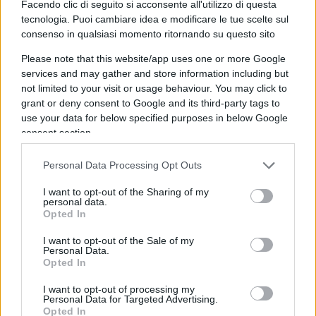
Facendo clic di seguito si acconsente all'utilizzo di questa
con gli psicofarmaci”.
tecnologia. Puoi cambiare idea e modificare le tue scelte sul
consenso in qualsiasi momento ritornando su questo sito
Frasi che non potevano non scatenare l’ira funesta
Please note that this website/app uses one or more Google
dei sindacati delle divise. Il Sap ha già annunciato
services and may gather and store information including but
l’intenzione di presentare un esposto in procura.
not limited to your visit or usage behaviour. You may click to
grant or deny consent to Google and its third-party tags to
“Affermazioni del genere sono assolutamente
use your data for below specified purposes in below Google
lesive della dignità di tutti gli operatori che
consent section.
svolgono quotidianamente servizio nei centri di
accoglienza e negli
hotspot
, rischiando anche la
Personal Data Processing Opt Outs
propria incolumità”, ha detto il Segretario
I want to opt-out of the Sharing of my
Generale del Sap,
Stefano Paoloni.
“La Bompiani
personal data.
Opted In
se sa qualcosa lo dica chiaramente: chi, dove,
come e quando sono state somministrate droghe
I want to opt-out of the Sale of my
Personal Data.
o altro. Se non ha elementi oggettivi le sue
Opted In
dichiarazioni sono diffamatorie e se ne dovrà
I want to opt-out of processing my
assumere le responsabilità”. Il sindacalista ci tiene
Personal Data for Targeted Advertising.
Opted In