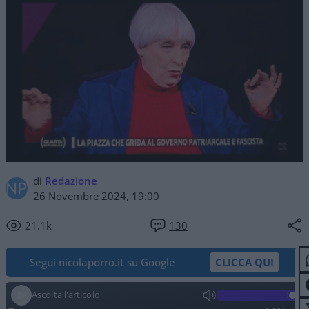
di
Redazione
26 Novembre 2024, 19:00
21.1k
130
Segui nicolaporro.it su Google
CLICCA QUI
Ascolta l'articolo