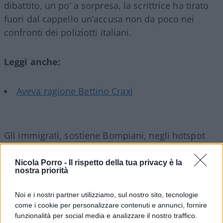
dibattito, un po’ a sorpresa, la scrittrice ha tirato
fuori dal cappello un’accusa non da poco nei
confronti dei poliziotti italiani.
Leggi anche:
Aveva ragione Bettino Craxi
Gli immigrati, sostiene Bompiani, negli hotspot
“dalla mattina a sera” verrebbero “drogati da noi,
dalla polizia” per colpa “delle leggi del governo”. E
Nicola Porro -
Il rispetto della tua privacy è la
nostra priorità
ancora: “La legge dello Stato li vuole drogati dalla
mattina alla sera” dagli agenti che devono
Noi e i nostri partner utilizziamo, sul nostro sito, tecnologie
ubbidire al governo. Alla fine ha precisato che i
come i cookie per personalizzare contenuti e annunci, fornire
migranti non verrebbero drogati “con l’eroina, ma
funzionalità per social media e analizzare il nostro traffico.