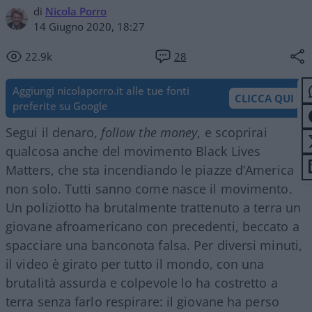
di
Nicola Porro
14 Giugno 2020, 18:27
22.9k
28
Aggiungi nicolaporro.it alle tue fonti
CLICCA QUI
preferite su Google
Segui il denaro
, follow the money
, e scoprirai
qualcosa anche del movimento Black Lives
Matters, che sta incendiando le piazze d’America e
non solo. Tutti sanno come nasce il movimento.
Un poliziotto ha brutalmente trattenuto a terra un
giovane afroamericano con precedenti, beccato a
spacciare una banconota falsa. Per diversi minuti,
il video è girato per tutto il mondo, con una
brutalità assurda e colpevole lo ha costretto a
terra senza farlo respirare: il giovane ha perso