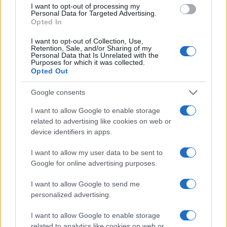
I want to opt-out of processing my
Personal Data for Targeted Advertising.
Opted In
Aiutiamoci con un altro interessante sito
Opensecrets.org
che tiene traccia di come le
I want to opt-out of Collection, Use,
Retention, Sale, and/or Sharing of my
diverse organizzazioni spendono i quattrini
Personal Data that Is Unrelated with the
Purposes for which it was collected.
raccolti dal vasto pubblico, spesso in risposta ad
Opted Out
ondate di indignazione di massa. Digitando
nell’apposita casella di ricerca
Actblue
(ripetiamo
Google consents
l’organizzazione scelta dal Blm) vediamo subito
I want to allow Google to enable storage
dove sono andate a finire le loro donazioni nel
related to advertising like cookies on web or
2020. Compare una classifica dei primi dieci. Il
device identifiers in apps.
primo della lista è il candidato presidenziale,
I want to allow my user data to be sent to
avversario di
Trump
, che si è beccato circa 190
Google for online advertising purposes.
milioni di dollari. Secondo in classifica sempre
I want to allow Google to send me
Joe
Biden
, con 119 milioni, ma in questo caso si
personalized advertising.
dovrebbe trattare della sua organizzazione
elettorale. Al terzo posto un’altra democratica, la
I want to allow Google to enable storage
related to analytics like cookies on web or