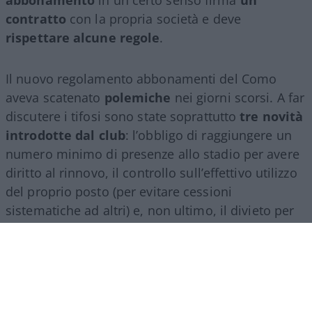
contratto
con la propria società e deve
rispettare alcune regole
.
Il nuovo regolamento abbonamenti del Como
aveva scatenato
polemiche
nei giorni scorsi. A far
discutere i tifosi sono state soprattutto
tre novità
introdotte dal club
: l’obbligo di raggiungere un
numero minimo di presenze allo stadio per avere
diritto al rinnovo, il controllo sull’effettivo utilizzo
del proprio posto (per evitare cessioni
sistematiche ad altri) e, non ultimo, il divieto per
gli abbonati di indossare i colori della squadra
avversaria. Regole percepite da molti come troppo
invasive nei confronti di chi un titolo d’accesso lo
ha comunque pagato di tasca propria e che hanno
alimentato il sospetto (poi rivelatosi in parte