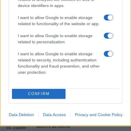
senatrice
Elizabeth Warren
, senatrice
device identifiers in apps.
democratica che ora appoggia
Biden
. Seguono
Pete for America, cioè
Pete Buttigieg
il giovane
I want to allow Google to enable storage
related to functionality of the website or app.
trentasettenne che infiammò sempre le primarie
democratiche, e così via.
I want to allow Google to enable storage
related to personalization.
#BLACK LIVES MATTER
#DONALD TRUMP
I want to allow Google to enable storage
#GEORGE FLOYD
#JOE BIDEN
#POLIZIA
#USA
related to security, including authentication
functionality and fraud prevention, and other
Pagina
PAGINA
user protection.
Precedente
SUCCESSIVA
CONFIRM
28
Leggi i commenti
Data Deletion
Data Access
Privacy and Cookie Policy
SEDUTE SATIRICHE