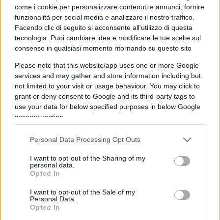
Donald
Trump
che ha subito chiesto, e non
come i cookie per personalizzare contenuti e annunci, fornire
ottenuto, l’intervento dell’esercito, per fermare le
funzionalità per social media e analizzare il nostro traffico.
proteste che sono presto degenerate. Ma,
Facendo clic di seguito si acconsente all'utilizzo di questa
tecnologia. Puoi cambiare idea e modificare le tue scelte sul
dicevamo, occorre seguire i soldi. Quelli che il
consenso in qualsiasi momento ritornando su questo sito
movimento si è subito affrettato a chiedere al
Please note that this website/app uses one or more Google
pubblico degli inginocchiati. Nato, è bene
services and may gather and store information including but
ribadirlo, per una violenza inaccettabile in un
not limited to your visit or usage behaviour. You may click to
Paese civile, soprattutto se perpetrata da un uomo
grant or deny consent to Google and its third-party tags to
in divisa. Per seguirli occorre andare sul sito
use your data for below specified purposes in below Google
consent section.
Blacklivesmatter.com
. Dalla prima pagina, e
ovviamente in bella evidenza, c’è un bottone,
Personal Data Processing Opt Outs
giallo, con su scritto «Donate». Dopo averlo
I want to opt-out of the Sharing of my
cliccato si viene indirizzati in una pagina sicura
personal data.
organizzata da una piattaforma di raccolta fondi
Opted In
che si chiama
ActBlue
. E qui che nell’apposita
I want to opt-out of the Sale of my
Personal Data.
casellina potete inserire la cifra della donazione.
Opted In
Ma per farne cosa? Non è molto chiaro.