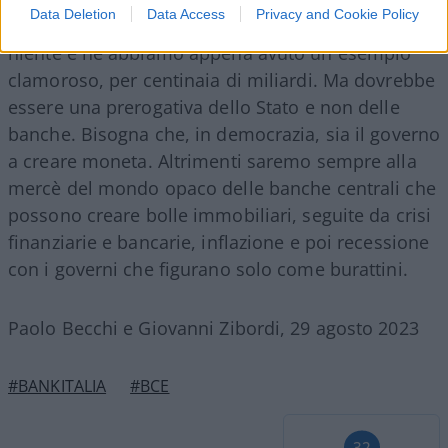
Data Deletion
Data Access
Privacy and Cookie Policy
denaro quando si vuole
, denaro creato dal
niente e ne abbiamo appena avuto un esempio
clamoroso, per centinaia di miliardi. Ma dovrebbe
essere una prerogativa dello Stato e non delle
banche. Bisogna che, in democrazia, sia il governo
a creare moneta. Altrimenti saremo sempre alla
mercè del mondo opaco delle banche centrali che
possono creare bolle immobiliari, seguite da crisi
finanziarie e bancarie, inflazione e poi recessione
con i governi che figurano solo come burattini.
Paolo Becchi e Giovanni Zibordi, 29 agosto 2023
#BANKITALIA
#BCE
32