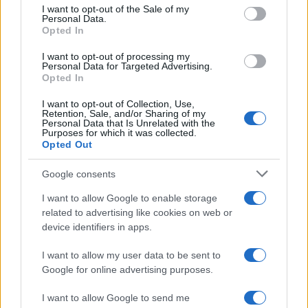
Ma creare 500 miliardi non è uno scherzo, è un
I want to opt-out of the Sale of my
Personal Data.
potere enorme, maggiore rispetto a quello del
Opted In
governo. Perché di fatto comandano Bankitalia e
I want to opt-out of processing my
BCE e non i governi? Perché questi “
banchieri
Personal Data for Targeted Advertising.
Opted In
centrali
” possono creare 500 miliardi per un
periodo, ma non lo facevano prima e adesso
I want to opt-out of Collection, Use,
Retention, Sale, and/or Sharing of my
smettono?
Personal Data that Is Unrelated with the
Purposes for which it was collected.
Opted Out
Google consents
Ora che BCE e Bankitalia hanno smesso di
comprare titoli di stato “stampando moneta”, ci
I want to allow Google to enable storage
related to advertising like cookies on web or
sarà la solita stretta, il deficit viene ridotto e
device identifiers in apps.
quindi, inevitabilmente, più tasse e meno spese e
andremo in recessione. Si parla tanto dei tassi di
I want to allow my user data to be sent to
interesse, ma quello che conta è invece
creare
Google for online advertising purposes.
miliardi dal niente
.
I want to allow Google to send me