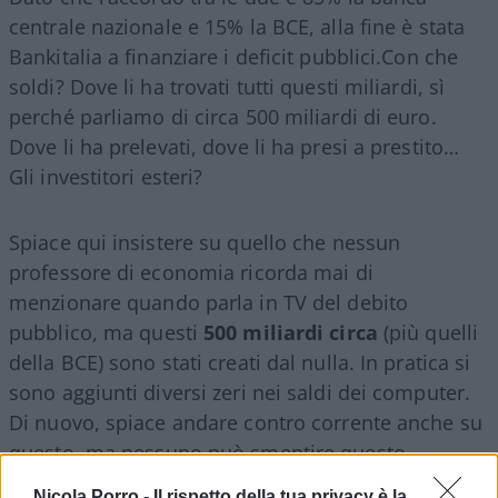
centrale nazionale e 15% la BCE, alla fine è stata
Bankitalia a finanziare i deficit pubblici.Con che
soldi? Dove li ha trovati tutti questi miliardi, sì
perché parliamo di circa 500 miliardi di euro.
Dove li ha prelevati, dove li ha presi a prestito…
Gli investitori esteri?
Spiace qui insistere su quello che nessun
professore di economia ricorda mai di
menzionare quando parla in TV del debito
pubblico, ma questi
500 miliardi circa
(più quelli
della BCE) sono stati creati dal nulla. In pratica si
sono aggiunti diversi zeri nei saldi dei computer.
Di nuovo, spiace andare contro corrente anche su
questo, ma nessuno può smentire questo
semplice fatto:
Bankitalia ha finanziato i deficit
Nicola Porro -
Il rispetto della tua privacy è la