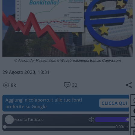
© Alexander Hassenstein e Wavebreakmedia tramite Canva.com
29 Agosto 2023, 18:31
8k
32
Aggiungi nicolaporro.it alle tue fonti
CLICCA QUI
preferite su Google
Ascolta l'articolo
0:00
/
--:--