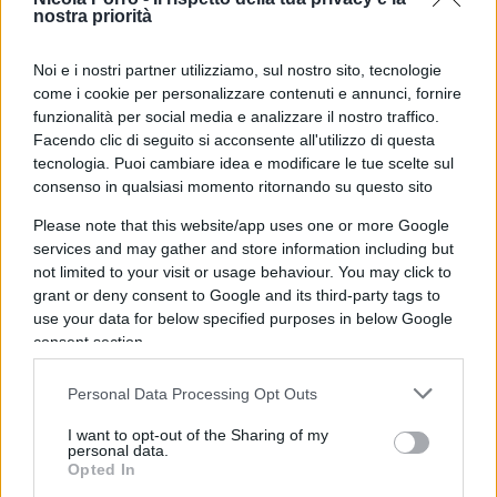
pubblici negli ultimi otto anni “stampando
nostra priorità
moneta”
o più precisamente creandola con il
computer e accreditando il saldo bancario di
Noi e i nostri partner utilizziamo, sul nostro sito, tecnologie
come i cookie per personalizzare contenuti e annunci, fornire
banche e investitori che le vendevano miliardi di
funzionalità per social media e analizzare il nostro traffico.
BTP.
Facendo clic di seguito si acconsente all'utilizzo di questa
tecnologia. Puoi cambiare idea e modificare le tue scelte sul
consenso in qualsiasi momento ritornando su questo sito
Please note that this website/app uses one or more Google
Perché lo ha fatto negli ultimi anni e non ad
services and may gather and store information including but
esempio al tempo della famosa crisi finanziaria
not limited to your visit or usage behaviour. You may click to
globale del 2008 o della crisi dello spread del
grant or deny consent to Google and its third-party tags to
2011?
Perché adesso ha appena smesso di
use your data for below specified purposes in below Google
consent section.
farlo?
Qui si entra negli arcani della politica
monetaria e della finanza e ai comuni mortali
Personal Data Processing Opt Outs
vengono date, ogni tanto e se proprio si è
I want to opt-out of the Sharing of my
costretti, spiegazioni di solito vaghe e fumose.
personal data.
Opted In