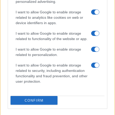
personalized advertising.
Perché nessuno chiede come mai i governi non
I want to allow Google to enable storage
stampano più moneta e solo le Banche Centrali
related to analytics like cookies on web or
possono farlo, ogni tanto e con risultati criticabili.
device identifiers in apps.
L’euro non c’entra, si può fare anche dentro l’euro,
I want to allow Google to enable storage
quando un governo emette “crediti fiscali” (come
related to functionality of the website or app.
quelli del
superbonus110
) che siano cedibili, di
fatto crea moneta (moneta “fiscale”). Lasciamo ora
I want to allow Google to enable storage
related to personalization.
stare che siano stati spesi male, perché anche i
mega deficit di Conte e Draghi da 100 miliardi
I want to allow Google to enable storage
l’anno non sono stati spesi bene. Solo per i
related to security, including authentication
functionality and fraud prevention, and other
tamponi sono andati almeno 10 miliardi e il
user protection.
lockdown e le sanzioni al gas russo sono costati
circa 200miliardi.
CONFIRM
Il punto è che
nell’economia moderna si crea