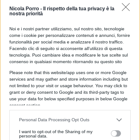
Banche, lo Stato sta per prelevare
Nicola Porro -
Il rispetto della tua privacy è la
nostra priorità
1,8 miliardi
Noi e i nostri partner utilizziamo, sul nostro sito, tecnologie
di
Enrico Foscarini
come i cookie per personalizzare contenuti e annunci, fornire
3.6k
8 Febbraio 2026, 10:00
funzionalità per social media e analizzare il nostro traffico.
Facendo clic di seguito si acconsente all'utilizzo di questa
tecnologia. Puoi cambiare idea e modificare le tue scelte sul
consenso in qualsiasi momento ritornando su questo sito
Please note that this website/app uses one or more Google
services and may gather and store information including but
not limited to your visit or usage behaviour. You may click to
grant or deny consent to Google and its third-party tags to
use your data for below specified purposes in below Google
consent section.
Personal Data Processing Opt Outs
I want to opt-out of the Sharing of my
personal data.