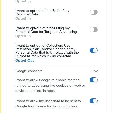
Oro, il dossier riservato di Fdi: “È
Opted In
del popolo, in Bankitalia soci
I want to opt-out of the Sale of my
stranieri”
Personal Data.
Opted In
di
Enrico Foscarini
I want to opt-out of processing my
6.9k
Personal Data for Targeted Advertising.
11 Dicembre 2025, 16:03
Opted In
I want to opt-out of Collection, Use,
Retention, Sale, and/or Sharing of my
Personal Data that Is Unrelated with the
Purposes for which it was collected.
Opted Out
Google consents
I want to allow Google to enable storage
related to advertising like cookies on web or
device identifiers in apps.
I want to allow my user data to be sent to
Google for online advertising purposes.