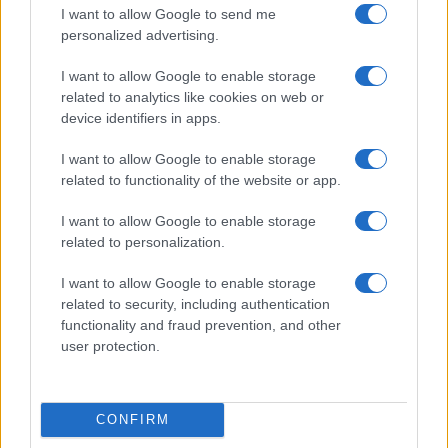
Tobin tax e tassa su tutti i pacchi.
I want to allow Google to send me
Così si ingozza la Bestia statale
personalized advertising.
I want to allow Google to enable storage
di
Enrico Foscarini
9.1k
related to analytics like cookies on web or
11 Dicembre 2025, 10:02
device identifiers in apps.
I want to allow Google to enable storage
related to functionality of the website or app.
I want to allow Google to enable storage
related to personalization.
I want to allow Google to enable storage
related to security, including authentication
functionality and fraud prevention, and other
user protection.
L’oro di Bankitalia al popolo, il
CONFIRM