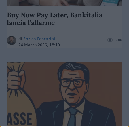
Buy Now Pay Later, Bankitalia
lancia l’allarme
di
Enrico Foscarini
3.8k
24 Marzo 2026, 18:10