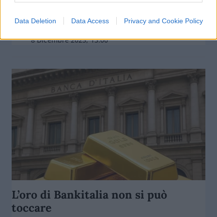
governo accelera
Data Deletion
Data Access
Privacy and Cookie Policy
di
Enrico Foscarini
4.6k
8 Dicembre 2025, 13:00
L’oro di Bankitalia non si può
toccare