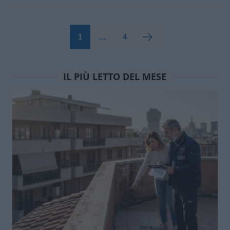
1
…
4
IL PIÙ LETTO DEL MESE