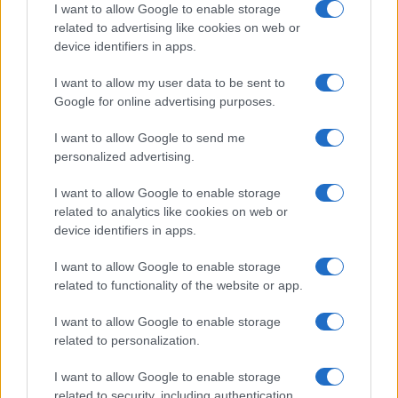
confronto pubblico con la leader dem
Elly
I want to allow Google to enable storage
Schlein
, già “in fuga” da Atreju. A proposito di
related to advertising like cookies on web or
device identifiers in apps.
dem, merita considerazione la riflessione sulla Rai
e sulla nenia di
Telemeloni
: il premier ha parlato
I want to allow my user data to be sent to
giustamente di riequilibrio, dopo anni in cui la
Google for online advertising purposes.
sinistra ha occupato i gangli di viale Mazzini. E un
I want to allow Google to send me
messaggio ai soliti soloni rossi: “Ho letto accuse
personalized advertising.
di regime. Ma al tempo del governo Draghi io ero
all’opposizione, ed è stato l’unico caso in cui
I want to allow Google to enable storage
related to analytics like cookies on web or
l’unico partito d’opposizione non era presente
device identifiers in apps.
dentro il Cda, una cosa mai accaduta e che mai
accadrà. Non sentii parlare di regime”. Un tono
I want to allow Google to enable storage
related to functionality of the website or app.
sempre sereno, senza fuochi d’artificio ma con
grande serietà anche nelle risposte più ironiche,
I want to allow Google to enable storage
come la presa per i fondelli dedicata al M5s di
related to personalization.
Giuseppi e all’utopia di abolire la povertà.
I want to allow Google to enable storage
related to security, including authentication