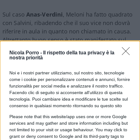
Sul caso
Anas-Verdini
, Meloni ha fatto quadrato
con Salvini, ribadendo che il suo vice non dovrà
riferire in aula in quanto non chiamato in causa.
Altrettanto buon senso è stato manifestato sul
terzo mandato di sindaci e governatori, invocando
Nicola Porro -
Il rispetto della tua privacy è la
l’intervento delle Camere: riflettori accesi sul
nostra priorità
metodo, cosa non scontata considerati i
precedenti. Sicuramente più muscolare il suo
Noi e i nostri partner utilizziamo, sul nostro sito, tecnologie
come i cookie per personalizzare contenuti e annunci, fornire
giudizio sul
caso Degni
: “Non spetta a me dire
funzionalità per social media e analizzare il nostro traffico.
cosa dovrebbe accadere, ma da premier mi spetta
Facendo clic di seguito si acconsente all'utilizzo di questa
una valutazione sulla gravità di quanto accaduto.
tecnologia. Puoi cambiare idea e modificare le tue scelte sul
consenso in qualsiasi momento ritornando su questo sito
Non è il fatto in sé la cosa più grave, un giudice
della Corte dei Conti che spera nell’esercizio
Please note that this website/app uses one or more Google
provvisorio, ma la cosa più grave è la sfrontatezza.
services and may gather and store information including but
not limited to your visit or usage behaviour. You may click to
Mi colpisce molto che nessuno a sinistra ha detto
grant or deny consent to Google and its third-party tags to