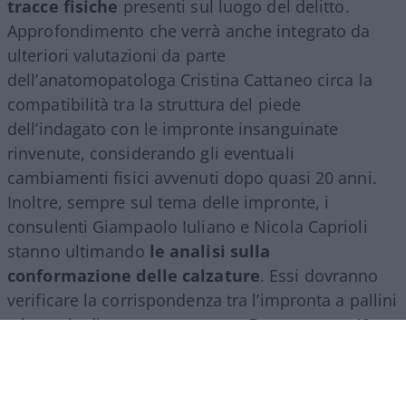
tracce fisiche
presenti sul luogo del delitto.
Approfondimento che verrà anche integrato da
ulteriori valutazioni da parte
dell’anatomopatologa Cristina Cattaneo circa la
compatibilità tra la struttura del piede
dell’indagato con le impronte insanguinate
rinvenute, considerando gli eventuali
cambiamenti fisici avvenuti dopo quasi 20 anni.
Inoltre, sempre sul tema delle impronte, i
consulenti Giampaolo Iuliano e Nicola Caprioli
stanno ultimando
le analisi sulla
conformazione delle calzature
. Essi dovranno
verificare la corrispondenza tra l’impronta a pallini
e la suola di una scarpa marca Frau numero 42.