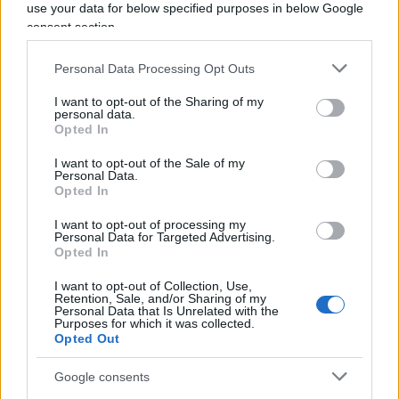
qualcosa, due parole su questo tema, nemmeno
use your data for below specified purposes in below Google
Gentiloni che lo ha nominato, o Elly Schlein”.
consent section.
Personal Data Processing Opt Outs
I want to opt-out of the Sharing of my
Leggi anche:
personal data.
Opted In
Meloni nella tana del lupo: “Pronta al confronto
I want to opt-out of the Sale of my
Personal Data.
con Schlein. Ho deferito Pozzolo”
Opted In
“Aho, sto a morì…”. Il fuorionda di Meloni che
I want to opt-out of processing my
deve andare in bagno
Personal Data for Targeted Advertising.
“Abolirò la povertà e…”. Così Meloni sbertuccia
Opted In
il M5S
I want to opt-out of Collection, Use,
Retention, Sale, and/or Sharing of my
Personal Data that Is Unrelated with the
Purposes for which it was collected.
Le stoccate alla sinistra sono state numerose,
Opted Out
risposte puntuali e tutt’altro che strumentali. Una
delle notizie più interessanti è l’apertura a un
Google consents