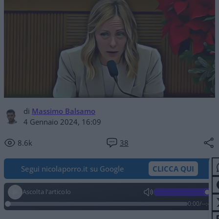
di
Massimo Balsamo
4 Gennaio 2024, 16:09
8.6k
38
Segui nicolaporro.it su Google
CLICCA QUI
Ascolta l'articolo
0:00
/
--:--