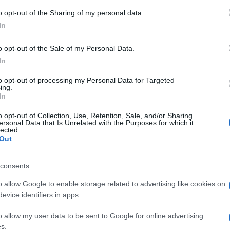
o opt-out of the Sharing of my personal data.
In
o opt-out of the Sale of my Personal Data.
In
are gli altri tonti e se stessi dritti non solo
 pronunciata in questa fase storica e con
to opt-out of processing my Personal Data for Targeted
ing.
, che non sa come affrontare problemi
In
e perciò vive alla giornata. Sperando che lo
o opt-out of Collection, Use, Retention, Sale, and/or Sharing
to e loro, grazie alla comunicazione e alla
ersonal Data that Is Unrelated with the Purposes for which it
lected.
atori della patria pur senza aver mosso un
Out
inando solo pasticci. Tanto gli italiani,
consents
o allow Google to enable storage related to advertising like cookies on
ano”
, che tutti ci copierebbero, sconfessato
evice identifiers in apps.
pure, i
“ristori”
e i fantastilioni sempre in
o allow my user data to be sent to Google for online advertising
 nostre tasche sempre più leggere; oppure i
s.