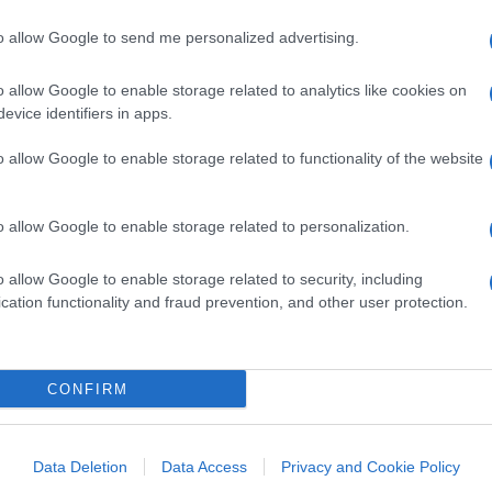
 un po’ di storia!) che ci porteranno
to allow Google to send me personalized advertising.
iali, più di quanto, grazie a loro che
n lo siamo E gli esempi potrebbero
o allow Google to enable storage related to analytics like cookies on
na le cose girano male,
la colpa è degli
evice identifiers in apps.
n sono stati adeguatamente “resilienti”, che
o allow Google to enable storage related to functionality of the website
ni
o allow Google to enable storage related to personalization.
o allow Google to enable storage related to security, including
cation functionality and fraud prevention, and other user protection.
 generazione, nel pensare di saperla più
o timore a trattarli come bambini: a
oro case o via Facebook senza preavviso e
CONFIRM
are una retorica mielosa fatta di promesse e
e continuamente e fino all’ultimo le carte
nizzare le proprie attività e le proprie
Data Deletion
Data Access
Privacy and Cookie Policy
 “ammuina”
, far vedere di star facendo