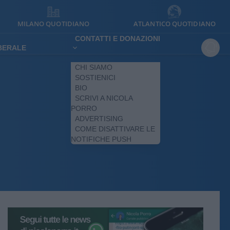
MILANO QUOTIDIANO
ATLANTICO QUOTIDIANO
CONTATTI E DONAZIONI
IBERALE
CHI SIAMO
SOSTIENICI
BIO
SCRIVI A NICOLA
PORRO
ADVERTISING
COME DISATTIVARE LE
NOTIFICHE PUSH