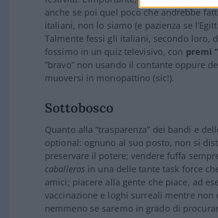
anche se poi quel poco che andrebbe fatto
italiani, non lo siamo (e pazienza se l’Egitt
Talmente fessi gli italiani, secondo loro, d
fossimo in un quiz televisivo, con
premi “
“bravo” non usando il contante oppure de
muoversi in monopattino (sic!).
Sottobosco
Quanto alla “trasparenza” dei bandi e dell
optional: ognuno al suo posto, non si dist
preservare il potere; vendere fuffa sempr
caballeros
in una delle tante task force ch
amici; piacere alla gente che piace, ad e
vaccinazione e loghi surreali mentre non c
nemmeno se saremo in grado di procurarci 