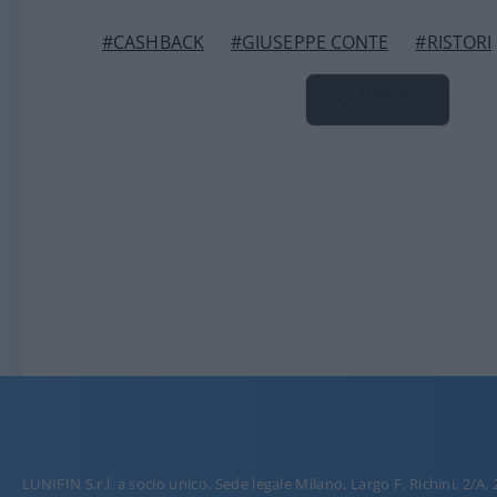
#CASHBACK
#GIUSEPPE CONTE
#RISTORI
Pagina
Precedente
LUNIFIN S.r.l. a socio unico. Sede legale Milano, Largo F. Richini, 2/A,