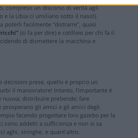
, compreso un discorso di verità agli
o e la Libia ci umiliano sotto il naso!).
a poterli facilmente “distrarre”, quasi
ricchi”
(si fa per dire) e
cotillons
per chi fa il
cidendo di dismettere la macchina e
e decisioni prese, quello è proprio un
urbi il manovratore! Intanto, l’importante è
e nuova; distribuire prebende; fare
e prosperano gli amici e gli amici degli
sempio facendo progettare loro gazebo per la
i sono addetti a sufficienza e non si sa
aghi, siringhe, e quant’altro.