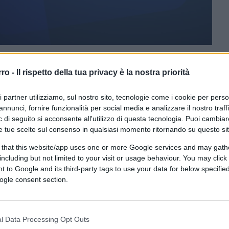
rro -
Il rispetto della tua privacy è la nostra priorità
CLICCA QUI
ri partner utilizziamo, sul nostro sito, tecnologie come i cookie per pers
 si dividono in due categorie:
i furbi e i
annunci, fornire funzionalità per social media e analizzare il nostro traff
to ci sono gli altri che li fanno prosperare.
 di seguito si acconsente all'utilizzo di questa tecnologia. Puoi cambiar
e nel “Codice della vita italiana” aveva il
e tue scelte sul consenso in qualsiasi momento ritornando su questo si
nali di lunga data che non si può certo dire
 that this website/app uses one or more Google services and may gath
ro mondo è molto più interconnesso e rapido
including but not limited to your visit or usage behaviour. You may click 
 to Google and its third-party tags to use your data for below specifi
zolini, e può capitare di vedere anche, nel
ogle consent section.
olare da un capocomico e imparare presto il
so rendersi conto in tempi brevi di essere
esempio di certi ex primi ministri alla
l Data Processing Opt Outs
rimediabilmente perduto.