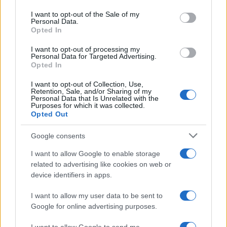
avveniristica tecnologia di trasmissione dati che
I want to opt-out of the Sale of my
Personal Data.
utilizza la luce visibile per fornire connessioni
Opted In
internet ad alta velocità, in alternativa al wi-fi
I want to opt-out of processing my
basato su onde radio. “Non sarà il futuro
Personal Data for Targeted Advertising.
prossimo”, ha illustrato l’Ad di Nemo Lighting. “È
Opted In
una tecnologia che esiste già, ma non è matura da
I want to opt-out of Collection, Use,
Retention, Sale, and/or Sharing of my
nessun punto di vista. Il nostro mondo – ha
Personal Data that Is Unrelated with the
Purposes for which it was collected.
concluso – deve ancora assorbire in maniera
Opted Out
totale
l’ultima grande tecnologia
che ha
cambiato il settore, ovvero il led, che su una serie
Google consents
di aspetti non è ancora matura totalmente. Sul Li-
I want to allow Google to enable storage
Fi ci sono complessità… Spero che i miei figli ne
related to advertising like cookies on web or
vedano le applicazioni domestiche, ma siamo
device identifiers in apps.
ancora lontani”.
I want to allow my user data to be sent to
Google for online advertising purposes.