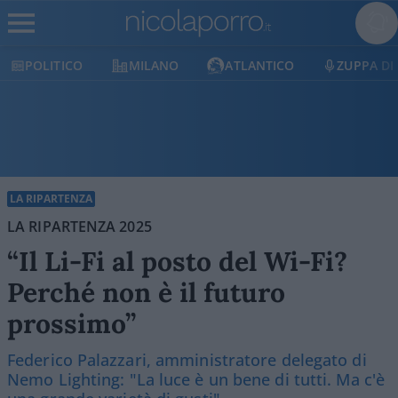
POLITICO
MILANO
ATLANTICO
ZUPPA DI P
LA RIPARTENZA
LA RIPARTENZA 2025
“Il Li-Fi al posto del Wi-Fi?
Perché non è il futuro
prossimo”
Federico Palazzari, amministratore delegato di
Nemo Lighting: "La luce è un bene di tutti. Ma c'è