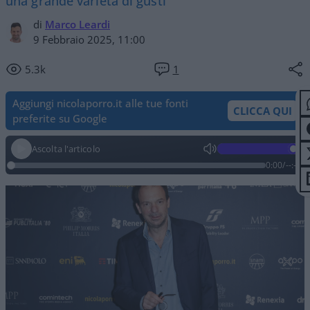
una grande varietà di gusti"
di
Marco Leardi
9 Febbraio 2025, 11:00
5.3k
1
Aggiungi nicolaporro.it alle tue fonti
CLICCA QUI
preferite su Google
Ascolta l'articolo
0:00
/
--:--
Video
Player