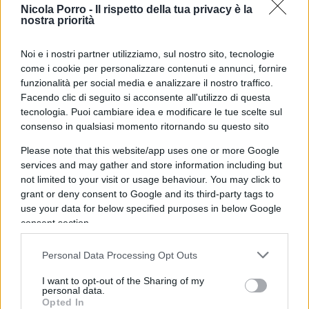
Group
, un nuovo polo dell’illuminazione tutto
Nicola Porro -
Il rispetto della tua privacy è la
nostra priorità
italiano, che consolida il percorso di acquisizioni
avviato, raggruppando
Nemo Lighting
,
Noi e i nostri partner utilizziamo, sul nostro sito, tecnologie
FontanaArte
,
Driade
,
Reggiani
e
ILTI Luce
.
come i cookie per personalizzare contenuti e annunci, fornire
Questa operazione, ci ha raccontato il suo fautore,
funzionalità per social media e analizzare il nostro traffico.
non solo comporta una semplificazione societaria,
Facendo clic di seguito si acconsente all'utilizzo di questa
tecnologia. Puoi cambiare idea e modificare le tue scelte sul
ma “in realtà sottende l’obiettivo di dare al nostro
consenso in qualsiasi momento ritornando su questo sito
mondo del design un’organizzazione meno
Please note that this website/app uses one or more Google
imprenditoriale, da gestire quindi non con l’uomo
services and may gather and store information including but
solo al comando ma attraverso tutta una serie di
not limited to your visit or usage behaviour. You may click to
aiuti e di supporti importanti, considerando che
grant or deny consent to Google and its third-party tags to
siamo un gruppo privato e quindi nel medio
use your data for below specified purposes in below Google
consent section.
periodo abbiamo prospettive e un’autonomia per
costruire il nostro futuro”.
Personal Data Processing Opt Outs
I want to opt-out of the Sharing of my
Proprio guardando al futuro, abbiamo chiesto a
personal data.
Opted In
Palazzari quali aspettative ci siano sul Li-Fi,