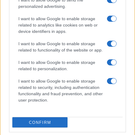
I want to allow Google to send me
Marco Leardi, 9 febbraio 2025
personalized advertising.
I want to allow Google to enable storage
Nicolaporro.it è anche su Whatsapp. È sufficiente
related to analytics like cookies on web or
cliccare qui
per iscriversi al canale ed essere sempre
device identifiers in apps.
aggiornati (gratis).
I want to allow Google to enable storage
related to functionality of the website or app.
#LA RIPARTENZA 2025
I want to allow Google to enable storage
related to personalization.
1
I want to allow Google to enable storage
Leggi i commenti
related to security, including authentication
functionality and fraud prevention, and other
user protection.
SEDUTE SATIRICHE
Vignetta del 07/08/2026
CONFIRM