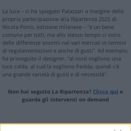
La luce – ci ha spiegato Palazzari a margine della
propria partecipazione alla Ripartenza 2025 di
Nicola Porro, edizione milanese – “è un bene
comune per tutti, ma allo stesso tempo ci sono
delle differenze enormi nei vari mercati in termini
di regolamentazioni e anche di gusti”. Ad esempio,
ha proseguito il designer, “al nord vogliono una
luce calda, al sud la vogliono fredda, quindi c’è
una grande varietà di gusti e di necessità”.
Non hai seguito La Ripartenza?
Clicca qui
e
guarda gli interventi on demand
Recentemente Palazzari ha dato vita a
Nemo