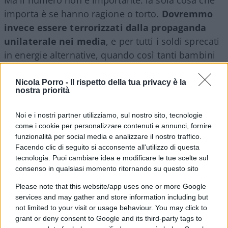
importa è se hanno ragione o torto.
Dovremmo
invece essere terrorizzati dalla propaganda
unilaterale nei media
, e per tutti i soldi sprecati
in energie alternative, quando così tanti bambini
nel mondo alla sera vanno a letto affamati.
Il
riscaldamento globale è diventato una nuova
Nicola Porro -
Il rispetto della tua privacy è la
nostra priorità
religione
perché è proibito discuterne,
esattamente come non si discutono i dogmi
Noi e i nostri partner utilizziamo, sul nostro sito, tecnologie
religiosi. Per esempio, se uno osserva che
come i cookie per personalizzare contenuti e annunci, fornire
l’aumento allarmante delle temperature medie
funzionalità per social media e analizzare il nostro traffico.
Facendo clic di seguito si acconsente all'utilizzo di questa
globali è di fatto un aumento dello 0.3% in 150
tecnologia. Puoi cambiare idea e modificare le tue scelte sul
anni, e che ci sono luoghi del pianeta con
consenso in qualsiasi momento ritornando su questo sito
escursioni termiche di 80 gradi nel corso di un
Please note that this website/app uses one or more Google
anno, cosicché è ridicolo allarmarsi per 0.8 gradi
services and may gather and store information including but
in 150 anni, quello viene messo subito a tacere e
not limited to your visit or usage behaviour. You may click to
additato come negazionista.
grant or deny consent to Google and its third-party tags to