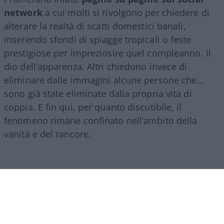
network
a cui molti si rivolgono per chiedere di
alterare la realtà di scatti domestici banali,
inserendo sfondi di spiagge tropicali o feste
prestigiose per impreziosire quel compleanno. Il
dio dell’apparenza. Altri chiedono invece di
eliminare dalle immagini alcune persone che…
sono già state eliminate dalla propria vita di
coppia. E fin qui, per quanto discutibile, il
fenomeno rimane confinato nell’ambito della
vanità e del rancore.