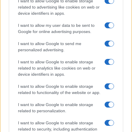
I want to allow Google to enable storage
intero, farlo con la precisione della frazione di
related to advertising like cookies on web or
device identifiers in apps.
grado e credere che il risultato sia significativo.
Ovviamente non lo è. Nessun fisico direbbe che
I want to allow my user data to be sent to
quel valor medio con quella precisione è un
Google for online advertising purposes.
numero significativo. Ma poi:
tra il 1998 e il 2015
I want to allow Google to send me
la temperatura non è aumentata affatto
, ma
personalized advertising.
in quegli anni la CO
è aumentata senza sosta.
2
Cosa serve ancora per dedurre che la CO
non è
I want to allow Google to enable storage
2
related to analytics like cookies on web or
un gas climalterante? Per fugare l’allarme alcuni
device identifiers in apps.
Paesi han deciso di privilegiare le fonti d’energia
rinnovabili.
I want to allow Google to enable storage
related to functionality of the website or app.
CO2, perché l’aumento è positivo
I want to allow Google to enable storage
related to personalization.
I want to allow Google to enable storage
Per esempio, negli Stati Uniti si chiede di
related to security, including authentication