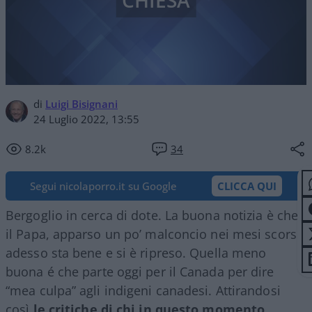
CHIESA
di
Luigi Bisignani
24 Luglio 2022, 13:55
8.2k
34
Segui nicolaporro.it su Google
CLICCA QUI
Bergoglio in cerca di dote. La buona notizia è che
il Papa, apparso un po’ malconcio nei mesi scorsi,
adesso sta bene e si è ripreso. Quella meno
buona é che parte oggi per il Canada per dire
“mea culpa” agli indigeni canadesi. Attirandosi
così
le critiche di chi in questo momento