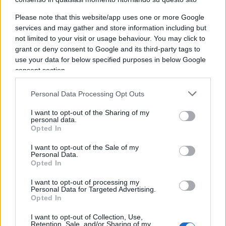
una traversata canadese in questo momento.
Benedetto XVI
incontrò già i nativi canadesi nel
Please note that this website/app uses one or more Google
services and may gather and store information including but
2009
, pronunciando una richiesta di perdono che
not limited to your visit or usage behaviour. You may click to
aveva lasciato tutti soddisfatti. Giovanni Paolo II
grant or deny consent to Google and its third-party tags to
andò in Canada nel 1984 e nel 1987 e, in entrambe
use your data for below specified purposes in below Google
consent section.
le occasioni, ebbe incontri con i nativi americani,
esaltandone la cultura, ma anche il rinnovamento
Personal Data Processing Opt Outs
portato loro dal cristianesimo.
I want to opt-out of the Sharing of my
personal data.
Non è quindi chiaro cosa veramente spinga oggi
Opted In
Bergoglio a questa faticaccia così poco
I want to opt-out of the Sale of my
Personal Data.
impellente, con la quale finirà per far addossare
Opted In
alla Chiesa colpe solo in parte sue, anche perché i
I want to opt-out of processing my
collegi e le scuole da dove vennero banditi gli
Personal Data for Targeted Advertising.
indigeni canadesi erano principalmente statali. Il
Opted In
Canada ha una popolazione di circa 38 milioni, 16
I want to opt-out of Collection, Use,
dei quali cattolici, pari a circa il 44% del totale,
Retention, Sale, and/or Sharing of my