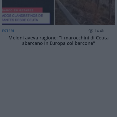
ESTERI
14.4k
Meloni aveva ragione: "I marocchini di Ceuta
sbarcano in Europa col barcone"