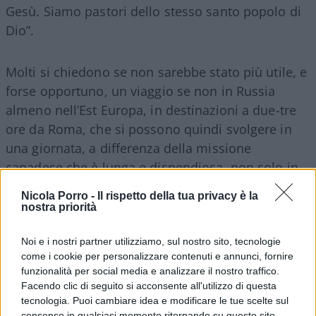
Gesù. Siamo pastori dello stesso santo popolo di
Dio”.
Molti si chiedono se non sarebbe stato più utile, e
forse opportuno, un viaggio se non in Russia
almeno nell’Est Europa, in destinazioni a due-tre
ore da Roma, che si possono quindi svolgere in
una giornata, a differenza della missione
canadese che è lunga e dispendiosa, non solo in
termini di fatica fisica.
Nicola Porro -
Il rispetto della tua privacy è la
nostra priorità
Il vero motivo del ritorno in
Noi e i nostri partner utilizziamo, sul nostro sito, tecnologie
Canada
come i cookie per personalizzare contenuti e annunci, fornire
funzionalità per social media e analizzare il nostro traffico.
Facendo clic di seguito si acconsente all'utilizzo di questa
tecnologia. Puoi cambiare idea e modificare le tue scelte sul
In Vaticano nemmeno si pensava alla necessità di
consenso in qualsiasi momento ritornando su questo sito