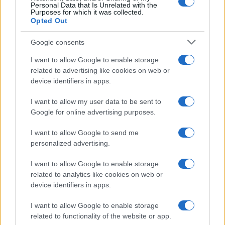
Personal Data that Is Unrelated with the
peraltro in calo costante e conta ben 4
Purposes for which it was collected.
Opted Out
rappresentanti nel Sacro Collegio, tutti cardinali
elettori.
Google consents
I want to allow Google to enable storage
related to advertising like cookies on web or
device identifiers in apps.
È ben vero che quando
il premier liberale Justin
Trudeau
fece visita a Papa Francesco nel 2017,
I want to allow my user data to be sent to
portò anche la richiesta di un viaggio in Canada
Google for online advertising purposes.
per le scuse personali del Pontefice alle
I want to allow Google to send me
popolazioni indigene.
personalized advertising.
I want to allow Google to enable storage
Ma forse il motivo della scelta del Canada per il
related to analytics like cookies on web or
suo trentasettesimo viaggio apostolico è più terra
device identifiers in apps.
terra ed
è legato a quell’ossessione che
I want to allow Google to enable storage
Bergoglio ha per il denaro
, nonostante non
related to functionality of the website or app.
riesca ancora a mettere ordine nel bailamme delle