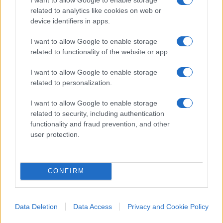
resta a mani vuote
; il coetaneo gratificato da
related to analytics like cookies on web or
device identifiers in apps.
una commissione prodiga incassa bonus e
precedenze. E quei benefici non piovono dal cielo:
I want to allow Google to enable storage
attingono a fondi contingentati, per cui il
related to functionality of the website or app.
vantaggio immeritato di uno diventa il diritto
I want to allow Google to enable storage
negato di un altro. La meritocrazia, invocata come
related to personalization.
totem, viene capovolta nel suo contrario:
premia
la larghezza del giudicante e non la
I want to allow Google to enable storage
related to security, including authentication
competenza del giudicato
.
functionality and fraud prevention, and other
user protection.
CONFIRM
Data Deletion
Data Access
Privacy and Cookie Policy