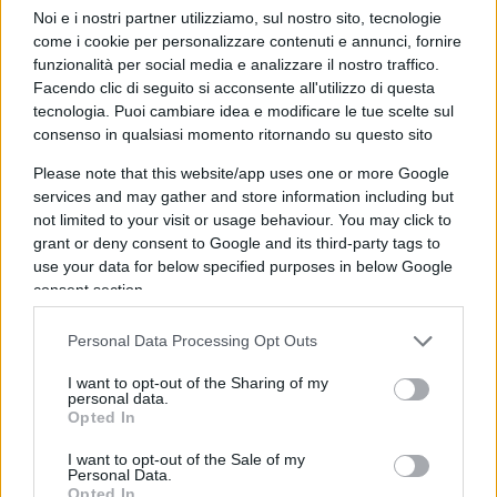
alcun organo terzo certifichi la comparabilità dei
Noi e i nostri partner utilizziamo, sul nostro sito, tecnologie
metri di valutazione tra un istituto e l’altro. Una
come i cookie per personalizzare contenuti e annunci, fornire
funzionalità per social media e analizzare il nostro traffico.
macchina che promuove se stessa nella quasi
Facendo clic di seguito si acconsente all'utilizzo di questa
totalità dei casi non vigila ma si assolve.
tecnologia. Puoi cambiare idea e modificare le tue scelte sul
consenso in qualsiasi momento ritornando su questo sito
Please note that this website/app uses one or more Google
services and may gather and store information including but
not limited to your visit or usage behaviour. You may click to
grant or deny consent to Google and its third-party tags to
use your data for below specified purposes in below Google
consent section.
Personal Data Processing Opt Outs
I want to opt-out of the Sharing of my
personal data.
Opted In
I want to opt-out of the Sale of my
Nessuno presidia l’omogeneità del giudizio e
Personal Data.
Opted In