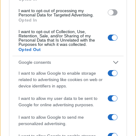
questo traligna in arbitrio, con l’albagia di
chi
scambia l’indulgenza per generosità
I want to opt-out of processing my
Personal Data for Targeted Advertising.
pedagogica
. Così il diploma cessa di attestare un
Opted In
livello e certifica per paradosso, la latitudine in cui
I want to opt-out of Collection, Use,
lo si è conseguito.
Retention, Sale, and/or Sharing of my
Personal Data that Is Unrelated with the
Purposes for which it was collected.
Opted Out
La sperequazione
Google consents
Qui la difformità cessa di essere accademica. Il
I want to allow Google to enable storage
100 e la lode non sono orpelli estetici ma
related to advertising like cookies on web or
dischiudono l’Albo Nazionale delle Eccellenze, gli
device identifiers in apps.
esoneri dalle tasse universitarie, le borse di
I want to allow my user data to be sent to
studio, la Carta del Merito da 500 euro. Chi è
Google for online advertising purposes.
valutato con severità paga due volte: perde il
riconoscimento e finanzia, con il proprio rigore, la
I want to allow Google to send me
personalized advertising.
munificenza altrui.
Lo studente scrupoloso del
Nord, fermato a un 98 misurato col bilancino,
I want to allow Google to enable storage