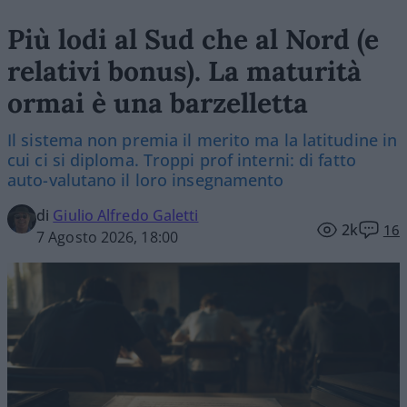
Più lodi al Sud che al Nord (e
relativi bonus). La maturità
ormai è una barzelletta
Il sistema non premia il merito ma la latitudine in
cui ci si diploma. Troppi prof interni: di fatto
auto-valutano il loro insegnamento
di
Giulio Alfredo Galetti
2k
16
7 Agosto 2026, 18:00