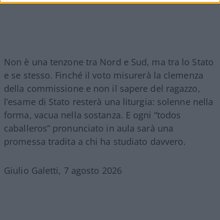
Non è una tenzone tra Nord e Sud, ma tra lo Stato
e se stesso. Finché il voto misurerà la clemenza
della commissione e non il sapere del ragazzo,
l’esame di Stato resterà una liturgia: solenne nella
forma, vacua nella sostanza. E ogni “todos
caballeros” pronunciato in aula sarà una
promessa tradita a chi ha studiato davvero.
Giulio Galetti, 7 agosto 2026