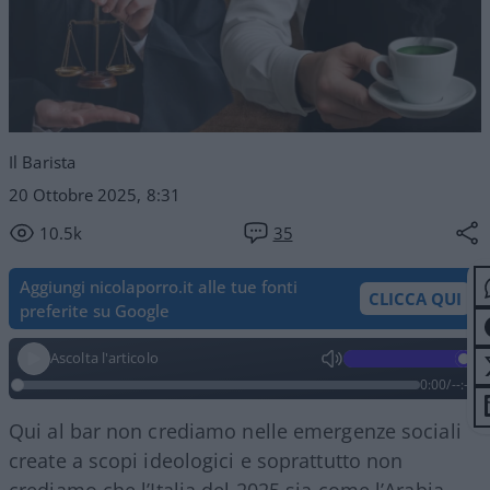
Il Barista
20 Ottobre 2025, 8:31
10.5k
35
Aggiungi nicolaporro.it alle tue fonti
CLICCA QUI
preferite su Google
Ascolta l'articolo
0:00
/
--:--
Qui al bar non crediamo nelle emergenze sociali
create a scopi ideologici e soprattutto non
crediamo che l’Italia del 2025 sia come l’Arabia