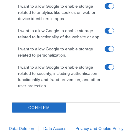
I want to allow Google to enable storage
related to analytics like cookies on web or
device identifiers in apps.
I want to allow Google to enable storage
related to functionality of the website or app.
Non è una tenzone tra Nord e Sud, ma tra lo Stato
e se stesso. Finché il voto misurerà la clemenza
I want to allow Google to enable storage
della commissione e non il sapere del ragazzo,
related to personalization.
l’esame di Stato resterà una liturgia: solenne nella
I want to allow Google to enable storage
forma, vacua nella sostanza. E ogni “todos
related to security, including authentication
caballeros” pronunciato in aula sarà una
functionality and fraud prevention, and other
user protection.
promessa tradita a chi ha studiato davvero.
Giulio Galetti, 7 agosto 2026
CONFIRM
Data Deletion
Data Access
Privacy and Cookie Policy