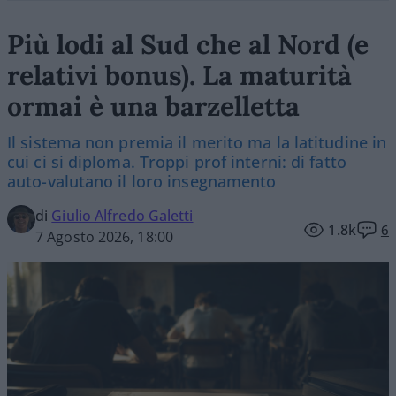
Più lodi al Sud che al Nord (e
relativi bonus). La maturità
ormai è una barzelletta
Il sistema non premia il merito ma la latitudine in
cui ci si diploma. Troppi prof interni: di fatto
auto-valutano il loro insegnamento
di
Giulio Alfredo Galetti
1.8k
6
7 Agosto 2026, 18:00