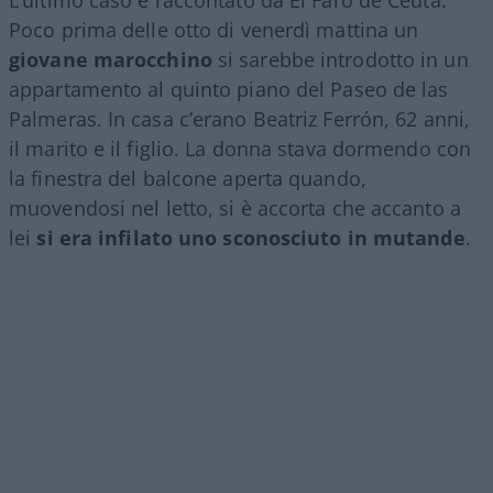
L’ultimo caso è raccontato da El Faro de Ceuta.
Poco prima delle otto di venerdì mattina un
giovane marocchino
si sarebbe introdotto in un
appartamento al quinto piano del Paseo de las
Palmeras. In casa c’erano Beatriz Ferrón, 62 anni,
il marito e il figlio. La donna stava dormendo con
la finestra del balcone aperta quando,
muovendosi nel letto, si è accorta che accanto a
lei
si era infilato uno sconosciuto in mutande
.