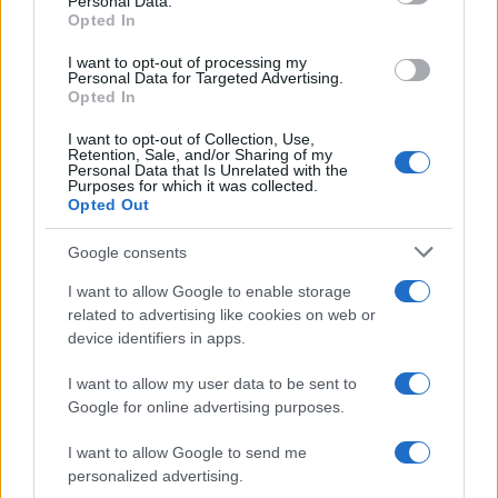
Personal Data.
Opted In
resta a mani vuote
; il coetaneo gratificato da
una commissione prodiga incassa bonus e
I want to opt-out of processing my
Personal Data for Targeted Advertising.
precedenze. E quei benefici non piovono dal cielo:
Opted In
attingono a fondi contingentati, per cui il
I want to opt-out of Collection, Use,
vantaggio immeritato di uno diventa il diritto
Retention, Sale, and/or Sharing of my
Personal Data that Is Unrelated with the
negato di un altro. La meritocrazia, invocata come
Purposes for which it was collected.
Opted Out
totem, viene capovolta nel suo contrario:
premia
la larghezza del giudicante e non la
Google consents
competenza del giudicato
.
I want to allow Google to enable storage
related to advertising like cookies on web or
device identifiers in apps.
I want to allow my user data to be sent to
Google for online advertising purposes.
I want to allow Google to send me
personalized advertising.