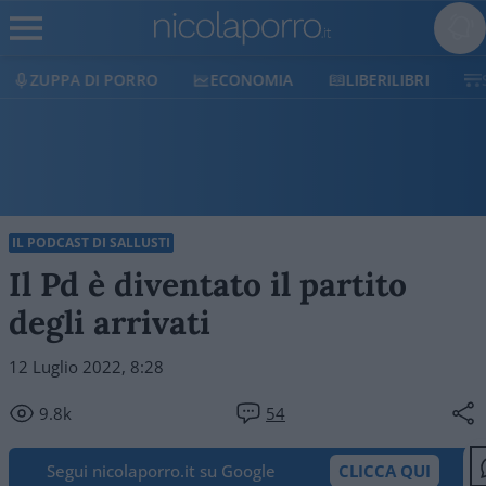
ECONOMIA
LIBERILIBRI
SHOP
SOSTIENICI
IL PODCAST DI SALLUSTI
Il Pd è diventato il partito
degli arrivati
12 Luglio 2022, 8:28
9.8k
54
Segui nicolaporro.it su Google
CLICCA QUI