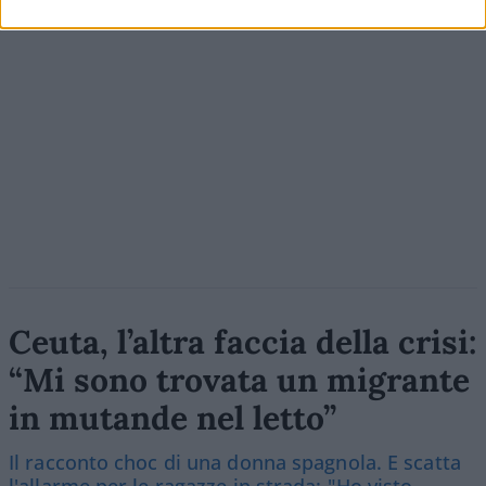
Ceuta, l’altra faccia della crisi:
“Mi sono trovata un migrante
in mutande nel letto”
Il racconto choc di una donna spagnola. E scatta
l'allarme per le ragazze in strada: "Ho visto