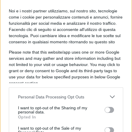
questo traligna in arbitrio, con l’albagia di
chi
Noi e i nostri partner utilizziamo, sul nostro sito, tecnologie
scambia l’indulgenza per generosità
come i cookie per personalizzare contenuti e annunci, fornire
pedagogica
. Così il diploma cessa di attestare un
funzionalità per social media e analizzare il nostro traffico.
livello e certifica per paradosso, la latitudine in cui
Facendo clic di seguito si acconsente all'utilizzo di questa
tecnologia. Puoi cambiare idea e modificare le tue scelte sul
lo si è conseguito.
consenso in qualsiasi momento ritornando su questo sito
Please note that this website/app uses one or more Google
La sperequazione
services and may gather and store information including but
not limited to your visit or usage behaviour. You may click to
Qui la difformità cessa di essere accademica. Il
grant or deny consent to Google and its third-party tags to
100 e la lode non sono orpelli estetici ma
use your data for below specified purposes in below Google
dischiudono l’Albo Nazionale delle Eccellenze, gli
consent section.
esoneri dalle tasse universitarie, le borse di
Personal Data Processing Opt Outs
studio, la Carta del Merito da 500 euro. Chi è
valutato con severità paga due volte: perde il
I want to opt-out of the Sharing of my
personal data.
riconoscimento e finanzia, con il proprio rigore, la
Opted In
munificenza altrui.
Lo studente scrupoloso del
I want to opt-out of the Sale of my
Nord, fermato a un 98 misurato col bilancino,