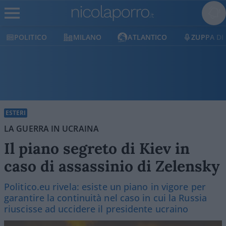
POLITICO
MILANO
ATLANTICO
ZUPPA DI
ESTERI
LA GUERRA IN UCRAINA
Il piano segreto di Kiev in
caso di assassinio di Zelensky
Politico.eu rivela: esiste un piano in vigore per
garantire la continuità nel caso in cui la Russia
riuscisse ad uccidere il presidente ucraino