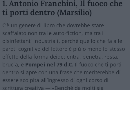
1. Antonio Franchini, Il fuoco che
ti porti dentro (Marsilio)
C’è un genere di libro che dovrebbe stare
scaffalato non tra le auto-fiction, ma tra i
disinfettanti industriali, perché quello che fa alle
pareti cognitive del lettore è più o meno lo stesso
effetto della formaldeide: entra, penetra, resta,
brucia, è
Pompei nel 79 d.C.
Il fuoco che ti porti
dentro si apre con una frase che meriterebbe di
essere scolpita all’ingresso di ogni corso di
scrittura creativa — «Benché da molti sia
considerata una bella donna, mia madre puzza»
— e da lì in poi non concede tregua.