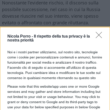
Nonostante l’evidente rischio, il discorso sulla
possibile successione, nel caso in cui la Russia
dovesse riuscire nel suo intento, viene spesso
evitato o affrontato con grande riluttanza.
Ciononostante, esiste un piano in vigore, come
confermato da
Antony Blinken
, Segretario di
Nicola Porro -
Il rispetto della tua privacy è la
nostra priorità
Stato degli Stati Uniti, che ha rilevato come vi
siano “piani in atto – che non discuterò o entrerò
Noi e i nostri partner utilizziamo, sul nostro sito, tecnologie
nei dettagli – per garantire quella che
come i cookie per personalizzare contenuti e annunci, fornire
chiameremmo ‘continuità del governo’ in un
funzionalità per social media e analizzare il nostro traffico.
Facendo clic di seguito si acconsente all'utilizzo di questa
modo o nell’altro”.
tecnologia. Puoi cambiare idea e modificare le tue scelte sul
consenso in qualsiasi momento ritornando su questo sito
Please note that this website/app uses one or more Google
Per approfondire
services and may gather and store information including but
not limited to your visit or usage behaviour. You may click to
grant or deny consent to Google and its third-party tags to
“Siamo preoccupati”. Il monito Usa che mette
use your data for below specified purposes in below Google