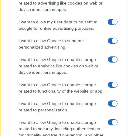
related to advertising like cookies on web or
da Stefanchuk come prestanome, insieme ad
device identifiers in apps.
Andrii Yermak, l’ex produttore cinematografico e
I want to allow my user data to be sent to
avvocato che è a capo dell’ufficio del presidente,
Google for online advertising purposes.
al ministro degli Esteri Dmytro Kuleba e al
ministro della Difesa Oleksii Reznikov. Valery
I want to allow Google to send me
personalized advertising.
Zaluzhny rimarrebbe il massimo generale del
paese.
I want to allow Google to enable storage
related to analytics like cookies on web or
device identifiers in apps.
La successione di potere non provocherebbe
I want to allow Google to enable storage
dunque scossoni in Ucraina, semmai i problemi
related to functionality of the website or app.
potrebbero presentarsi a livello internazionale
I want to allow Google to enable storage
dove Zelensky viene visto come l’uomo in grado di
related to personalization.
resistere all’attacco di Putin. In
Ucraina
, tuttavia,
I want to allow Google to enable storage
pochi dubitano che altri leader, altrettanto
related to security, including authentication
meritevoli, si farebbero avanti come hanno fatto
functionality and fraud prevention, and other