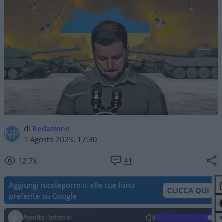
di
Redazione
1 Agosto 2023, 17:30
12.7k
41
Aggiungi nicolaporro.it alle tue fonti
CLICCA QUI
preferite su Google
Ascolta l'articolo