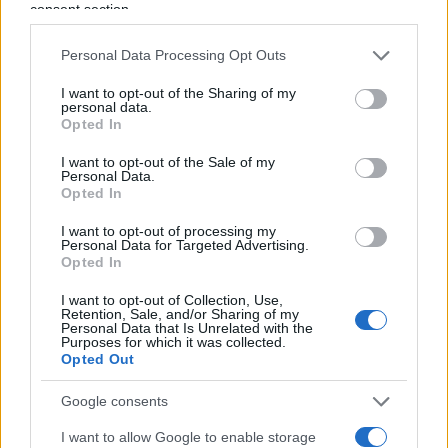
in guardia l’Ucraina
consent section.
Personal Data Processing Opt Outs
La linea di successione è chiara: “Quando il
presidente non è in grado di adempiere ai suoi
I want to opt-out of the Sharing of my
personal data.
doveri, il presidente della Verkhovna Rada
Opted In
dell’Ucraina [il parlamento ucraino] assume le sue
I want to opt-out of the Sale of my
responsabilità”, ha spiegato
Mykola
Personal Data.
Opted In
Knyazhytsky
, un parlamentare di opposizione
della città occidentale di Lviv a Jamie Dettmer di
I want to opt-out of processing my
Personal Data for Targeted Advertising.
Politico
. Non ci sarebbero dunque vuoti di potere,
Opted In
anche se l’attuale presidente della Verkhovna
I want to opt-out of Collection, Use,
Rada, Ruslan Stefanchuk, nonostante sia un
Retention, Sale, and/or Sharing of my
Personal Data that Is Unrelated with the
membro del partito
Servant of the People
di
Purposes for which it was collected.
Opted Out
Zelensky, non ha un alto grado di fiducia nei
sondaggi ed è poco popolare tra i parlamentari di
Google consents
opposizione. “Il consiglio di governo – scrive
I want to allow Google to enable storage
Politico
– molto probabilmente sarebbe composto