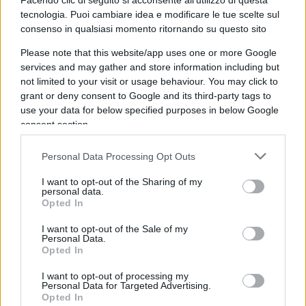
Facendo clic di seguito si acconsente all'utilizzo di questa
tecnologia. Puoi cambiare idea e modificare le tue scelte sul
consenso in qualsiasi momento ritornando su questo sito
Please note that this website/app uses one or more Google
services and may gather and store information including but
not limited to your visit or usage behaviour. You may click to
grant or deny consent to Google and its third-party tags to
use your data for below specified purposes in below Google
consent section.
Per questo ha senso analizzare nel profondo il
Personal Data Processing Opt Outs
complesso mondo dell’energia con i grandi
I want to opt-out of the Sharing of my
protagonisti (
leggi qui l’elenco
) che ogni giorno si
personal data.
confrontano con i tanti problemi e le numerose
Opted In
prospettive. Ci saranno le aziende private e i
I want to opt-out of the Sale of my
grandi consulenti, come
Tabarelli
e
Scaroni
. E
Personal Data.
Opted In
poi parleremo delle comunità energetiche, degli
aspetti amministrativi sul fotovoltaico, di gas, di
I want to opt-out of processing my
Personal Data for Targeted Advertising.
rete elettrica e di tante altre cose.
Opted In