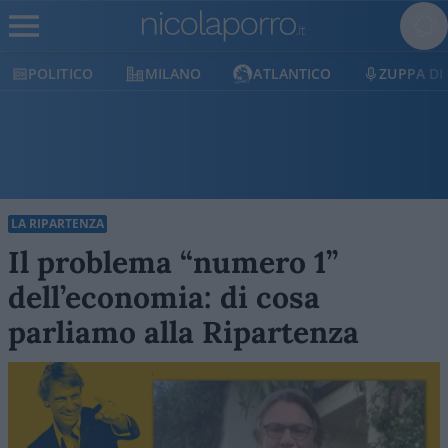
POLITICO
MILANO
ATLANTICO
ZUPPA DI
LA RIPARTENZA
Il problema “numero 1”
dell’economia: di cosa
parliamo alla Ripartenza