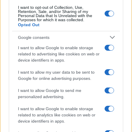
I want to opt-out of Collection, Use,
Retention, Sale, and/or Sharing of my
Inoltre non poteva certo mancare nel programma
Personal Data that Is Unrelated with the
l’ormai tradizionale
Purposes for which it was collected.
Zanzara nella Zuppa
, la
Opted Out
lettura dei giornali irriverente fatta con Giuseppe
Cruciani. E sarà con noi anche
Vittorio Sgarbi
,
Google consents
per una
lecture
imperdibile sull’energia di Canova.
I want to allow Google to enable storage
Tutto, ovviamente, in diretta streaming sul sito
related to advertising like cookies on web or
nicolaporro.it
.
device identifiers in apps.
I want to allow my user data to be sent to
Google for online advertising purposes.
Ti aspetto.
I want to allow Google to send me
personalized advertising.
#LA RIPARTENZA 2023
I want to allow Google to enable storage
related to analytics like cookies on web or
device identifiers in apps.
1