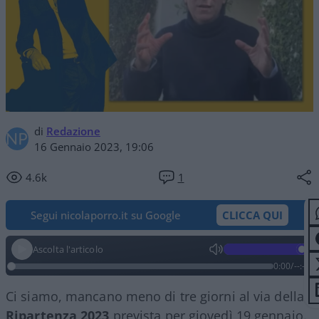
di
Redazione
16 Gennaio 2023, 19:06
4.6k
1
Segui nicolaporro.it su Google
CLICCA QUI
Ascolta l'articolo
0:00
/
--:--
Ci siamo, mancano meno di tre giorni al via della
Ripartenza 2023
prevista per giovedì 19 gennaio.