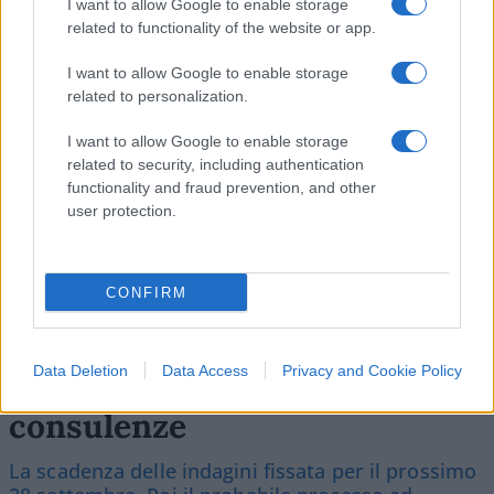
Leggi i commenti
I want to allow Google to enable storage
related to functionality of the website or app.
I want to allow Google to enable storage
SEDUTE SATIRICHE
related to personalization.
Vignetta del 07/08/2026
I want to allow Google to enable storage
related to security, including authentication
functionality and fraud prevention, and other
user protection.
Vai all'archivio delle vignette
CONFIRM
Data Deletion
Data Access
Privacy and Cookie Policy
Garlasco, in arrivo 4 nuove
consulenze
La scadenza delle indagini fissata per il prossimo