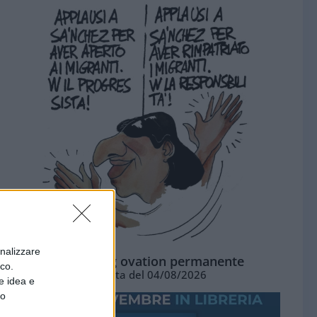
onalizzare
La standing ovation permanente
ico.
Vignetta del 04/08/2026
e idea e
to