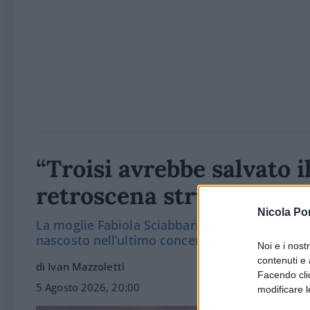
“Troisi avrebbe salvato i
retroscena struggente s
Nicola Po
La moglie Fabiola Sciabbarrasi racconta il ruo
nascosto nell’ultimo concerto del cantautore
Noi e i nost
contenuti e 
di Ivan Mazzoletti
Facendo clic
5 Agosto 2026, 20:00
modificare l