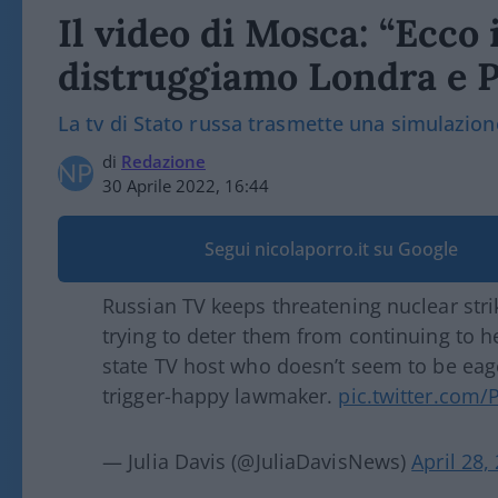
Il video di Mosca: “Ecco
distruggiamo Londra e P
La tv di Stato russa trasmette una simulazione 
di
Redazione
30 Aprile 2022, 16:44
Segui nicolaporro.it su Google
Russian TV keeps threatening nuclear stri
trying to deter them from continuing to hel
state TV host who doesn’t seem to be eage
trigger-happy lawmaker.
pic.twitter.com
— Julia Davis (@JuliaDavisNews)
April 28,