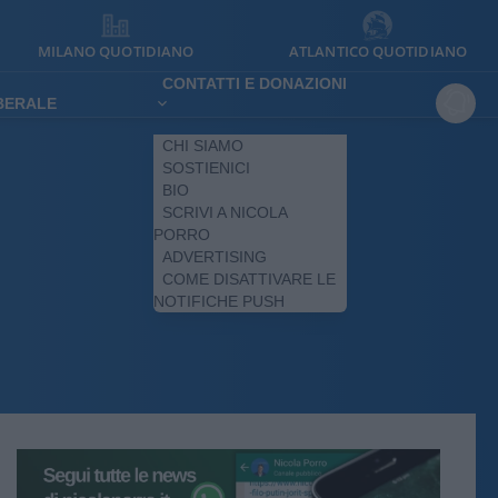
MILANO QUOTIDIANO
ATLANTICO QUOTIDIANO
CONTATTI E DONAZIONI
IBERALE
CHI SIAMO
SOSTIENICI
BIO
SCRIVI A NICOLA
PORRO
ADVERTISING
COME DISATTIVARE LE
NOTIFICHE PUSH