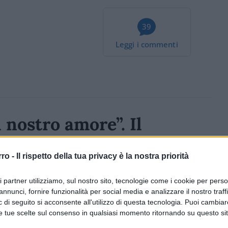
39
Leggi i commenti
l nostro amore”. Il
u Pino Daniele
rro -
Il rispetto della tua privacy è la nostra priorità
lo decisivo dell’attore e il messaggio d’amore
ri partner utilizziamo, sul nostro sito, tecnologie come i cookie per pers
annunci, fornire funzionalità per social media e analizzare il nostro traff
 di seguito si acconsente all'utilizzo di questa tecnologia. Puoi cambiar
1.4k
Visualizzazioni
0
commenti
e tue scelte sul consenso in qualsiasi momento ritornando su questo si