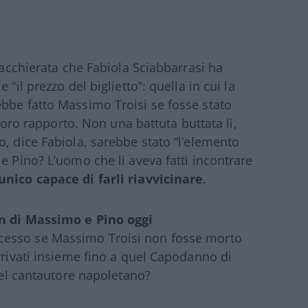
hiacchierata che Fabiola Sciabbarrasi ha
“il prezzo del biglietto”: quella in cui la
bbe fatto Massimo Troisi se fosse stato
 loro rapporto. Non una battuta buttata lì,
o, dice Fabiola, sarebbe stato “l’elemento
e Pino? L’uomo che li aveva fatti incontrare
unico capace di farli riavvicinare
.
n di Massimo e Pino oggi
ccesso se Massimo Troisi non fosse morto
rrivati insieme fino a quel Capodanno di
 del cantautore napoletano?