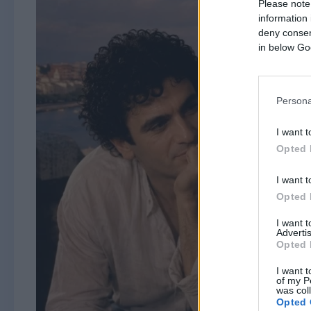
Please note
information 
deny consent
in below Go
Persona
I want t
Opted 
I want t
Opted 
I want 
Advertis
Opted 
I want t
of my P
was col
Opted 