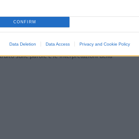
l 1993 li presentò e che morì l’anno
mmeno indirettamente, degli anni a venire
CONFIRM
l ruolo di Troisi come
“Cupido” della
Data Deletion
Data Access
Privacy and Cookie Policy
rto di Pino
— che nasce l’esercizio che
uito sulle parole e le interpretazioni della