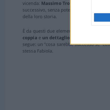
vicenda:
Massimo Troisi
, l’attore che ne
successivo, senza poter più far parte, ne
della loro storia.
È da questi due elementi del racconto — i
coppia
e
un dettaglio sull’ultimo conce
segue: un “cosa sarebbe successo se” costr
stessa Fabiola.