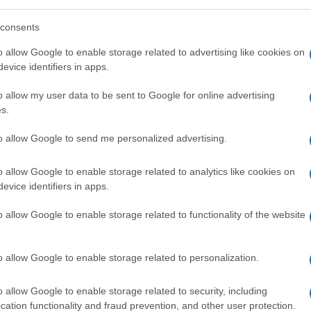
consents
o allow Google to enable storage related to advertising like cookies on
evice identifiers in apps.
o allow my user data to be sent to Google for online advertising
s.
to allow Google to send me personalized advertising.
o allow Google to enable storage related to analytics like cookies on
evice identifiers in apps.
o allow Google to enable storage related to functionality of the website
di
Pino Daniele
, è stata ospite di Hoara
el quale ha ripercorso la sua storia con il
o allow Google to enable storage related to personalization.
isamente nel gennaio 2015. Pochi giorni
iretta televisiva. Che cosa aveva cantato e
o allow Google to enable storage related to security, including
 anche su un altro protagonista di quella
cation functionality and fraud prevention, and other user protection.