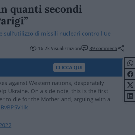
 in quanti secondi
arigi”
sull'utilizzo di missili nucleari contro l'Ue
16.2k
Visualizzazioni
39
commenti
CLICCA QUI
kes against Western nations, desperately
p Ukraine. On a side note, this is the first
r to die for the Motherland, arguing with a
/PBvBP5V1lk
 2022