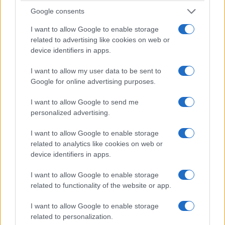
Google consents
I want to allow Google to enable storage
related to advertising like cookies on web or
device identifiers in apps.
I want to allow my user data to be sent to
Google for online advertising purposes.
La visitatrice avrebbe inoltre rivolto una domanda
alla responsabile del gruppo, chiedendole se
I want to allow Google to send me
condividesse la protesta. Dalle testimonianze
personalized advertising.
circolate online, la guida avrebbe evitato di
I want to allow Google to enable storage
rispondere direttamente, facendo riferimento
related to analytics like cookies on web or
anche alla necessità di proseguire la visita. Gli
device identifiers in apps.
studenti avrebbero spiegato la loro iniziativa
I want to allow Google to enable storage
come una “protesta contro il genocidio a Gaza”,
related to functionality of the website or app.
collegando quindi la manifestazione alla
I want to allow Google to enable storage
situazione nella Striscia.
related to personalization.