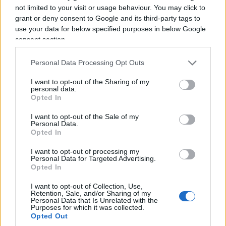
In alcune immagini comparirebbe anche il ritratto
not limited to your visit or usage behaviour. You may click to
di
Dalal Mughrabi
militante palestinese coinvolta
grant or deny consent to Google and its third-party tags to
nell’attentato della strada costiera del 1978 in
use your data for below specified purposes in below Google
consent section.
Israele, nel quale furono uccise 38 persone, tra cui
13 bambini.
Personal Data Processing Opt Outs
I want to opt-out of the Sharing of my
La vicenda è stata segnalata sui social da alcuni
personal data.
Opted In
visitatori presenti a Mauthausen. Secondo quanto
riportato, una donna avrebbe contestato ai ragazzi
I want to opt-out of the Sale of my
Personal Data.
la scelta di esibire quei simboli proprio all’interno
Opted In
del memoriale, ricordando la natura del luogo.
I want to opt-out of processing my
Personal Data for Targeted Advertising.
Opted In
I want to opt-out of Collection, Use,
Retention, Sale, and/or Sharing of my
Personal Data that Is Unrelated with the
Purposes for which it was collected.
Opted Out