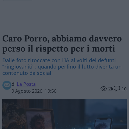
Caro Porro, abbiamo davvero
perso il rispetto per i morti
Dalle foto ritoccate con l’IA ai volti dei defunti
“ringiovaniti”: quando perfino il lutto diventa un
contenuto da social
di
La Posta
2k
10
9 Agosto 2026, 19:56