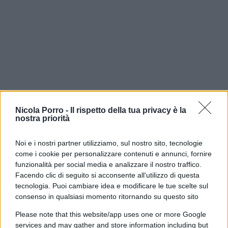
Nicola Porro -
Il rispetto della tua privacy è la
nostra priorità
Noi e i nostri partner utilizziamo, sul nostro sito, tecnologie
Polemica durante una visita scolastica al
come i cookie per personalizzare contenuti e annunci, fornire
memoriale di
Mauthausen
, l’ex campo di
funzionalità per social media e analizzare il nostro traffico.
concentramento nazista in Austria. Secondo
Facendo clic di seguito si acconsente all'utilizzo di questa
tecnologia. Puoi cambiare idea e modificare le tue scelte sul
immagini e testimonianze diffuse sui social,
consenso in qualsiasi momento ritornando su questo sito
alcuni studenti avrebbero indossato magliette con
Please note that this website/app uses one or more Google
la scritta
“Free Palestine”
durante la visita al sito.
services and may gather and store information including but