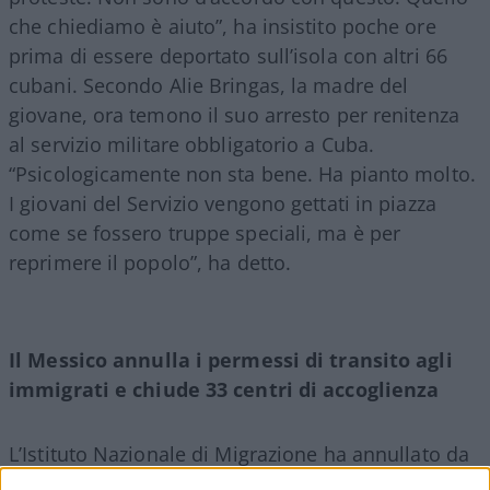
che chiediamo è aiuto”, ha insistito poche ore
prima di essere deportato sull’isola con altri 66
cubani. Secondo Alie Bringas, la madre del
giovane, ora temono il suo arresto per renitenza
al servizio militare obbligatorio a Cuba.
“Psicologicamente non sta bene. Ha pianto molto.
I giovani del Servizio vengono gettati in piazza
come se fossero truppe speciali, ma è per
reprimere il popolo”, ha detto.
Il Messico annulla i permessi di transito agli
immigrati e chiude 33 centri di accoglienza
L’Istituto Nazionale di Migrazione ha annullato da
ieri il rilascio di permessi migratori per il transito