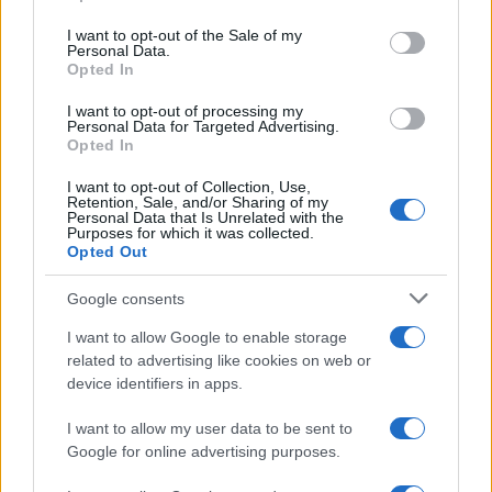
e vandalizza la sua casa a Santiago de Cuba
I want to opt-out of the Sale of my
Personal Data.
Opted In
Le forze repressive del regime cubano hanno
arrestato
Nelva Ismaray Ortega Tamayo
, la
I want to opt-out of processing my
Personal Data for Targeted Advertising.
moglie del leader dell’opposizione José Daniel
Opted In
Ferrer, e vandalizzato la sua casa a Santiago de
I want to opt-out of Collection, Use,
Cuba. La sorella del prigioniero politico, Ana
Retention, Sale, and/or Sharing of my
Personal Data that Is Unrelated with the
Belkis Ferrer, ha riferito che venerdì 12 maggio la
Purposes for which it was collected.
Opted Out
donna è stata arrestata insieme al suo piccolo
Daniel José mentre stavano viaggiando su un
Google consents
autobus per Bayamo, dove Nelva avrebbe fatto
I want to allow Google to enable storage
visita alla madre malata.
related to advertising like cookies on web or
device identifiers in apps.
I want to allow my user data to be sent to
“I sicari della polizia politica che si fanno chiamare
Google for online advertising purposes.
Alejandro e Robert, insieme ad altri del PNR li