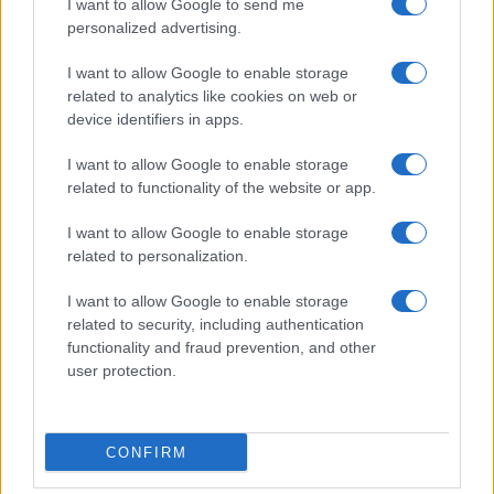
I want to allow Google to send me
hanno portati all’unità di polizia “La Territorial” per
personalized advertising.
circa 5 ore, poi sono stati caricati su un’altra
macchina di pattuglia e trasferiti al “El Palacete”
I want to allow Google to enable storage
“unità di polizia a Santiago de Cuba, poi sono stati
related to analytics like cookies on web or
device identifiers in apps.
rilasciati”, ha denunciato la Ferrer che ha
denunciato anche che dal 14 marzo nessun
I want to allow Google to enable storage
familiare ha più visto José Daniel, uno dei detenuti
related to functionality of the website or app.
della Primavera Nera a Cuba nel 2003, e dopo il
I want to allow Google to enable storage
suo rilascio è diventato una delle figure più
related to personalization.
rappresentative dell’opposizione nella parte
I want to allow Google to enable storage
orientale del Paese.
related to security, including authentication
functionality and fraud prevention, and other
È stato arrestato l’ultima volta l’11 luglio 2021,
user protection.
quando è uscito per manifestare nelle strade
insieme al popolo di Santiago de Cuba. La
CONFIRM
dittatura pretende che lui accetti l’esilio forzato da
Cuba, pur sapendo molto bene che Ferrer