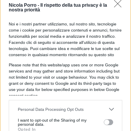
o il soggiorno in Messico pertanto il passaggio di
Nicola Porro -
Il rispetto della tua privacy è la
nostra priorità
qualsiasi straniero sospettato di essere illegale è
vietato. A causa di questo nuovo regolamento, che
Noi e i nostri partner utilizziamo, sul nostro sito, tecnologie
impedisce la creazione di carovane con migliaia di
come i cookie per personalizzare contenuti e annunci, fornire
funzionalità per social media e analizzare il nostro traffico.
immigrati, come quelli che si sono verificati negli
Facendo clic di seguito si acconsente all'utilizzo di questa
ultimi anni,
gli immigrati saranno espulsi
tecnologia. Puoi cambiare idea e modificare le tue scelte sul
“immediatamente, via terra o via aerea” dal
consenso in qualsiasi momento ritornando su questo sito
Messico, ha detto il ministro degli Esteri di AMLO.
Please note that this website/app uses one or more Google
A questo si aggiunge la chiusura di 33 rifugi
services and may gather and store information including but
migratori che davano sino a ieri assistenza ai
not limited to your visit or usage behaviour. You may click to
grant or deny consent to Google and its third-party tags to
migranti, come quella che si è incendiata a Ciudad
use your data for below specified purposes in below Google
Juárez lasciando 40 morti alla fine dello scorso
consent section.
marzo.
Personal Data Processing Opt Outs
I want to opt-out of the Sharing of my
personal data.
Il regime arresta i parenti di José Daniel Ferrer
Opted In