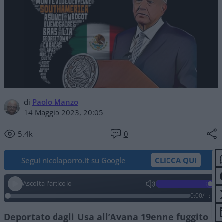
di
Paolo Manzo
14 Maggio 2023, 20:05
5.4k
0
Segui nicolaporro.it su Google
CLICCA QUI
Ascolta l'articolo
0:00
/
--:--
Deportato dagli Usa all’Avana 19enne fuggito