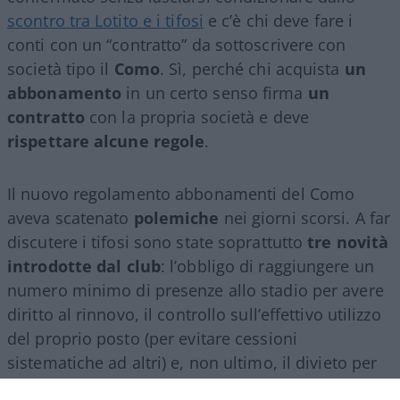
scontro tra Lotito e i tifosi
e c’è chi deve fare i
conti con un “contratto” da sottoscrivere con
società tipo il
Como
. Sì, perché chi acquista
un
abbonamento
in un certo senso firma
un
contratto
con la propria società e deve
rispettare alcune regole
.
Il nuovo regolamento abbonamenti del Como
aveva scatenato
polemiche
nei giorni scorsi. A far
discutere i tifosi sono state soprattutto
tre novità
introdotte dal club
: l’obbligo di raggiungere un
numero minimo di presenze allo stadio per avere
diritto al rinnovo, il controllo sull’effettivo utilizzo
del proprio posto (per evitare cessioni
sistematiche ad altri) e, non ultimo, il divieto per
gli abbonati di indossare i colori della squadra