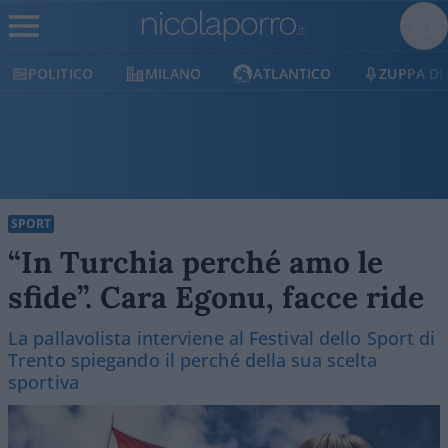
POLITICO
MILANO
ATLANTICO
ZUPPA DI PO
SPORT
“In Turchia perché amo le
sfide”. Cara Egonu, facce ride
La pallavolista interviene al Festival dello Sport di
Trento spiegando il perché della sua scelta
sportiva