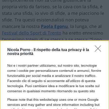
propria virtù da fariseo, se la cava con la sfida, è
stata una sfida, io vivo di sfide, a me piacciono le
sfide. Tra questi esistenzialisti non poteva
mancare la nostra
Paola Egonu
, la lunga, che al
Festival dello Sport di Trento
ha eretto ennesimo
l’ennesimo totem di se stessa a se stessa: “Sono
andata in Turchia per togliermi una soddisfazione,
Nicola Porro -
Il rispetto della tua privacy è la
mi piacciono le sfide, volevo complicarmi la vita”.
nostra priorità
Sì, la vita spericolata. Sta’ buona, lunga, sta’
schiacciata: nessuna sfida, tu,
da profetessa dei
Noi e i nostri partner utilizziamo, sul nostro sito, tecnologie
come i cookie per personalizzare contenuti e annunci, fornire
vittimismo razzista
, sei finita in un Paese
funzionalità per social media e analizzare il nostro traffico.
omofobo e discretamente razzista che però ti
Facendo clic di seguito si acconsente all'utilizzo di questa
copriva di una carrettata di bigliettoni. E non ti sei
tecnologia. Puoi cambiare idea e modificare le tue scelte sul
consenso in qualsiasi momento ritornando su questo sito
fatta il minimo scrupolo cara Egonu. La sfida sta
qui, è quella contro la coerenza e magari la
Please note that this website/app uses one or more Google
decenza. Libera scelta, certo, ma perché buttarla
services and may gather and store information including but