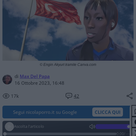
© Engin Akyurt tramite Canva.com
di
Max Del Papa
16 Ottobre 2023, 16:48
17k
42
Segui nicolaporro.it su Google
CLICCA QUI
Ascolta l'articolo
0:00
/
--:--