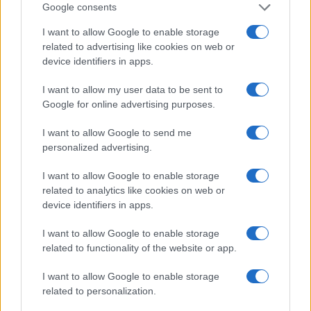
divergenze con il coach, che forse la considerava
Google consents
più incline alle copertine che agli allenamenti.
I want to allow Google to enable storage
related to advertising like cookies on web or
Tutto qui, la sfida è una banalissima questione
device identifiers in apps.
pecuniaria
, vecchia come l’uomo, la donna e la
I want to allow my user data to be sent to
lunga pallavolista. Sempre queste esagerazioni:
Google for online advertising purposes.
ma lascia perdere, che se non sei i Rolling Stones,
I want to allow Google to send me
80 anni maledetti e non sentirli, parlare di sfide, di
personalized advertising.
filo del rasoio, di esistenza esagerata, diventa
patetico. Fortuna che un’altra campionessa, anche
I want to allow Google to enable storage
related to analytics like cookies on web or
lei nera, collega della lunga, la
Myriam Sylla
,
device identifiers in apps.
seduta a fianco, ha fatto tornare tutti sulla terra
con l’arma gentile della sincerità: “Anche a me
I want to allow Google to enable storage
piacciono le sfide, ma finché è possibile gestirle in
related to functionality of the website or app.
Italia…”. Sylla otterrà meno celebrità, meno
I want to allow Google to enable storage
rotocalchi:
non gioca al martirio, non è
related to personalization.
controrazzista
, non pensa che il suo Paese si