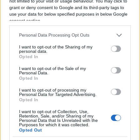
not limited to your visit or usage behaviour. You may click to
sempre sull’epica?
grant or deny consent to Google and its third-party tags to
use your data for below specified purposes in below Google
consent section.
Egonu è stata gentilmente indotta a lasciare
Personal Data Processing Opt Outs
Conegliano
, dove le compagne
nunlareggevanopiù
,
I want to opt-out of the Sharing of my
dati gli atteggiamenti divistici, e ha trovato
personal data.
l’alternativa milionaria; si è fatta pigliare dai turchi
Opted In
e ci sarebbe anche rimasta, senonché la storia si è
I want to opt-out of the Sale of my
ripetuta, Istanbul come Conegliano e lei è
Personal Data.
Opted In
ritornata nell’odiata patria di merda, dove non
farebbe mai un figlio. Per sfida? Per complicarsi la
I want to opt-out of processing my
Personal Data for Targeted Advertising.
vita? Ma no, perché, ancora una volta,
le davano
Opted In
un milioncino d’ingaggio
, che però era niente a
I want to opt-out of Collection, Use,
petto dei lucrosissimi e numerosi sponsor che
Retention, Sale, and/or Sharing of my
Personal Data that Is Unrelated with the
corredevano il pacchetto. Disgraziatamente,
Purposes for which it was collected.
Opted Out
Egonu è stata fatta fuori dalla Nazionale per