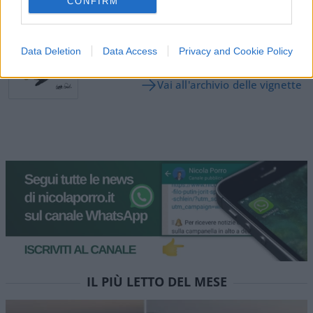
CONFIRM
Vignetta del 07/08/2026
Data Deletion
Data Access
Privacy and Cookie Policy
Vai all'archivio delle vignette
IL PIÙ LETTO DEL MESE