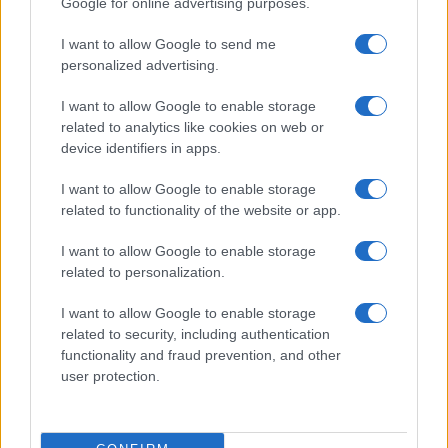
Google for online advertising purposes.
particolare. La tabella, infatti evidenzia come
proprio alla voce
“Azioni e Partecipazioni”
sia
I want to allow Google to send me
stata contabilizzata la perdita più consistente, una
personalized advertising.
perdita di
138 mld
di euro visto che il saldo di
I want to allow Google to enable storage
1,038 mld del 2017
è passato
ai 900 milioni di
related to analytics like cookies on web or
fine 2018
.
device identifiers in apps.
I want to allow Google to enable storage
#BANCHE
#RISPARMI
related to functionality of the website or app.
Pagina
PAGINA
I want to allow Google to enable storage
Precedente
SUCCESSIVA
related to personalization.
I want to allow Google to enable storage
related to security, including authentication
6
functionality and fraud prevention, and other
Leggi i commenti
user protection.
SEDUTE SATIRICHE