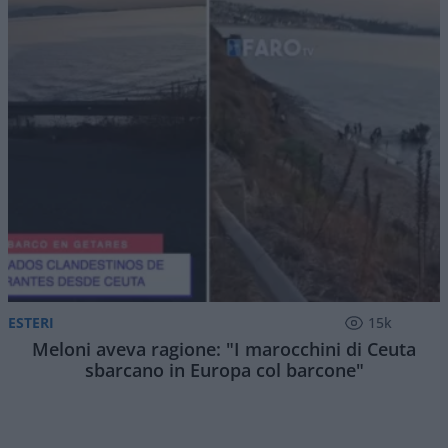
ESTERI
15k
Meloni aveva ragione: "I marocchini di Ceuta
sbarcano in Europa col barcone"