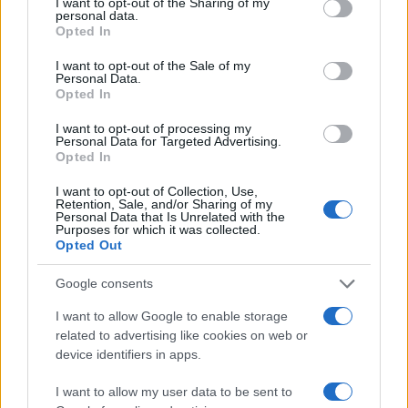
I want to opt-out of the Sharing of my
personal data.
Opted In
I want to opt-out of the Sale of my
Personal Data.
La
“diminutio”
assume dimensioni ancora
Opted In
maggiori se si fa riferimento al fatto che gli
I want to opt-out of processing my
italiani, nel 2018 hanno versato altri
32 mld di
Personal Data for Targeted Advertising.
risparmi
sui conti correnti (dati Banca d’Italia).
Opted In
I want to opt-out of Collection, Use,
Retention, Sale, and/or Sharing of my
A cosa è dovuta questa flessione? Questa perdita
Personal Data that Is Unrelated with the
Purposes for which it was collected.
di ricchezza?
Opted Out
Google consents
Di certo una forte incidenza è arrivata
I want to allow Google to enable storage
related to advertising like cookies on web or
dall’andamento dei mercati finanziari nel corso
device identifiers in apps.
del 2018 che hanno picchiato duro soprattutto
nella seconda parte dell’anno, a dicembre in
I want to allow my user data to be sent to