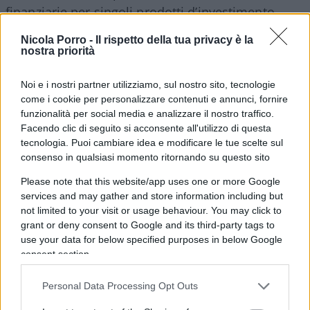
finanziarie per singoli prodotti d’investimento,
così come potete vedere dalla figura estrapolata
Nicola Porro -
Il rispetto della tua privacy è la
dall’Outlook.
nostra priorità
Noi e i nostri partner utilizziamo, sul nostro sito, tecnologie
come i cookie per personalizzare contenuti e annunci, fornire
Ma a rendere interessante il quadro è anche il
funzionalità per social media e analizzare il nostro traffico.
confronto delle singole voci di investimento
Facendo clic di seguito si acconsente all'utilizzo di questa
tecnologia. Puoi cambiare idea e modificare le tue scelte sul
rispetto all’anno precedente. Nella prima riga in
consenso in qualsiasi momento ritornando su questo sito
particolare troviamo il dato totale di fine anno, sia
Please note that this website/app uses one or more Google
del 2018 che del 2017. È proprio dalla differenza
services and may gather and store information including but
tra i
4374 mld di euro di fine 2017
e i
4218 mld
not limited to your visit or usage behaviour. You may click to
contabilizzati a fine 2018
che si evince la perdita di
grant or deny consent to Google and its third-party tags to
156 mld
di cui si parlava in apertura di
use your data for below specified purposes in below Google
consent section.
quest’articolo.
Personal Data Processing Opt Outs