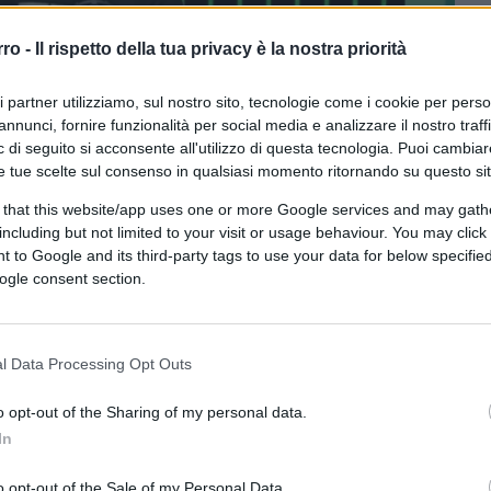
rro -
Il rispetto della tua privacy è la nostra priorità
ri partner utilizziamo, sul nostro sito, tecnologie come i cookie per pers
annunci, fornire funzionalità per social media e analizzare il nostro traff
 di seguito si acconsente all'utilizzo di questa tecnologia. Puoi cambiar
e tue scelte sul consenso in qualsiasi momento ritornando su questo si
 that this website/app uses one or more Google services and may gath
including but not limited to your visit or usage behaviour. You may click 
 to Google and its third-party tags to use your data for below specifi
ferite su Google
CLICCA QUI
ogle consent section.
0:00
/
--:--
l Data Processing Opt Outs
l conduttore
Giuseppe Cruciani
ha
o opt-out of the Sharing of my personal data.
ipali avvenimenti di questi giorni. La sua
In
ata sulla via Appia a Roma è stata molto
o opt-out of the Sale of my Personal Data.