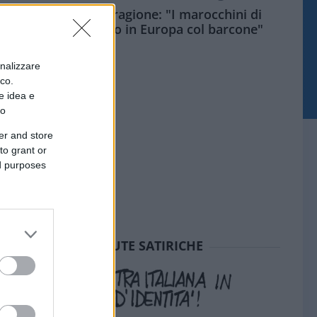
Meloni aveva ragione: "I marocchini di
Ceuta sbarcano in Europa col barcone"
onalizzare
ico.
e idea e
to
er and store
to grant or
ed purposes
SEDUTE SATIRICHE