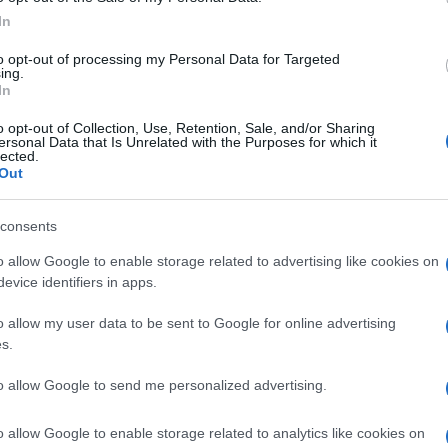
tempo, che protesta, e dall’altra delle
In
a macchina per andare a lavorare in mezzo
sso oggi sulla via Appia a Roma. Da una parte
to opt-out of processing my Personal Data for Targeted
ing.
 ambientalisti, dall’altro gente normale un
In
acciamo anche per voi’, ‘c’è il problema del
o opt-out of Collection, Use, Retention, Sale, and/or Sharing
rendo’, gli altri rispondevano come bisogna
ersonal Data that Is Unrelated with the Purposes for which it
lected.
, “levatevi dal cazzo”, “
dobbiamo
Out
a reale, non quattro fancazzisti perennemente
riamo anche noi con grande piacere.”
consents
o allow Google to enable storage related to advertising like cookies on
evice identifiers in apps.
su Pietro Tidei, il sindaco di Santa
o allow my user data to be sent to Google for online advertising
 perdono da parte di sua moglie dopo un
s.
li: “Un abbraccio fortissimo al sindaco di
to allow Google to send me personalized advertising.
 anni che oggi dice che la moglie lo ha
to all’interno degli uffici comunali con una,
o allow Google to enable storage related to analytics like cookies on
 uffici comunali 77 anni. “Mia moglie mi ha