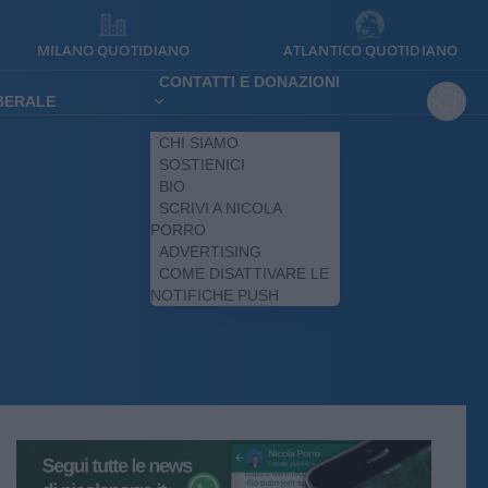
MILANO QUOTIDIANO
ATLANTICO QUOTIDIANO
CONTATTI E DONAZIONI
IBERALE
CHI SIAMO
SOSTIENICI
BIO
SCRIVI A NICOLA
PORRO
ADVERTISING
COME DISATTIVARE LE
NOTIFICHE PUSH