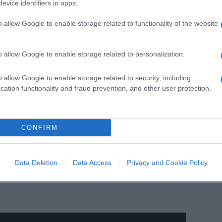
evice identifiers in apps.
monio non se lo meritava. Si è incazzata ma
o allow Google to enable storage related to functionality of the website
iorno insieme”. La grande forza del
ronte a un esplicito, anche se un po’
o allow Google to enable storage related to personalization.
o allow Google to enable storage related to security, including
di Modena per aver rifiutato la presenza del
cation functionality and fraud prevention, and other user protection.
ale Vannacci
a Modena la CGIL non lo
uò arrivare l’imbecillità? L’imbecillità risiede
e. ‘Alcune parole, alcune idee’ – scrivono
CONFIRM
nuta democratica del paese, la difesa delle
rsali’. La CGIL di Modena non lo vuole in
hi è imbecille? Il signore della CGIL che ha
Data Deletion
Data Access
Privacy and Cookie Policy
nacci con le sue idee?”