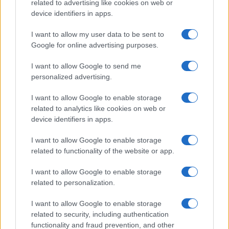
related to advertising like cookies on web or
device identifiers in apps.
I want to allow my user data to be sent to
Google for online advertising purposes.
I want to allow Google to send me
personalized advertising.
I want to allow Google to enable storage
related to analytics like cookies on web or
ESTERI
15.2k
device identifiers in apps.
Meloni aveva ragione: "I marocchini di Ceuta
sbarcano in Europa col barcone"
I want to allow Google to enable storage
related to functionality of the website or app.
I want to allow Google to enable storage
related to personalization.
I want to allow Google to enable storage
related to security, including authentication
functionality and fraud prevention, and other