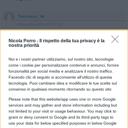
Tommaso_Ve
10 Novembre 2025, 17:20 17:20
Martella a braccetto con quelli che hanno applaudito ai suoi
Nicola Porro -
Il rispetto della tua privacy è la
processi?
nostra priorità
…11 anni di applausi…
My compliments!!!
Noi e i nostri partner utilizziamo, sul nostro sito, tecnologie
come i cookie per personalizzare contenuti e annunci, fornire
Rispondi
funzionalità per social media e analizzare il nostro traffico.
Facendo clic di seguito si acconsente all'utilizzo di questa
tecnologia. Puoi cambiare idea e modificare le tue scelte sul
Ritarella
consenso in qualsiasi momento ritornando su questo sito
10 Novembre 2025, 15:08 15:08
Please note that this website/app uses one or more Google
Purtroppo ancora permane un certo tipo di politica
services and may gather and store information including but
not limited to your visit or usage behaviour. You may click to
clientelare, ovviamente pragmatica ma sempre clientelare.
grant or deny consent to Google and its third-party tags to
use your data for below specified purposes in below Google
Rispondi