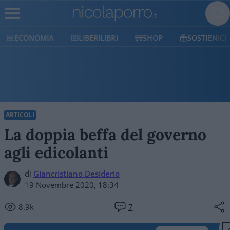
LIBERILIBRI
SHOP
SOSTIENICI
POLITICO
ARTICOLI
La doppia beffa del governo
agli edicolanti
di
Giancristiano Desiderio
19 Novembre 2020, 18:34
8.9k
7