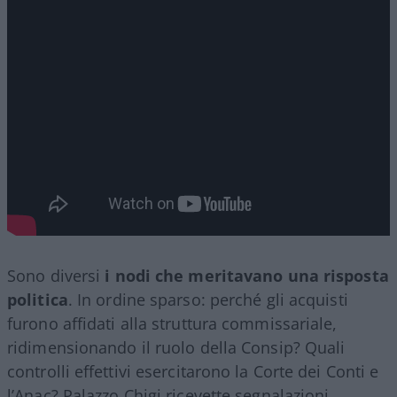
Sono diversi
i nodi che meritavano una risposta
politica
. In ordine sparso: perché gli acquisti
furono affidati alla struttura commissariale,
ridimensionando il ruolo della Consip? Quali
controlli effettivi esercitarono la Corte dei Conti e
l’Anac? Palazzo Chigi ricevette segnalazioni