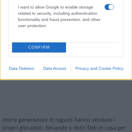
tanto amata burocrazia e i numerosi
I want to allow Google to enable storage
interminabili regolamenti
, schiaccia ciò che un
related to security, including authentication
tempo era banale normalità.
functionality and fraud prevention, and other
user protection.
CONFIRM
Data Deletion
Data Access
Privacy and Cookie Policy
Intere generazioni di ragazzi hanno venduto i
propri giocattoli, bevande o dolci fatti in casa per