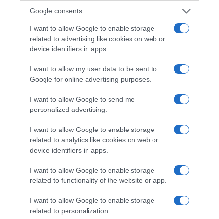
passare oltre facendo spallucce, ha deciso di
Google consents
presentare addirittura una
denuncia formale.
I want to allow Google to enable storage
Chiaramente ai giovani mancavano le
related to advertising like cookies on web or
device identifiers in apps.
autorizzazioni per la somministrazione di alimenti
e bevande. Così la polizia locale è intervenuta
I want to allow my user data to be sent to
(pare scusandosi…) e ha ammonito i tre ragazzi.
Google for online advertising purposes.
Fine della storia, fine del sogno.
I want to allow Google to send me
personalized advertising.
Questa storiaccia è
lo specchio di un Paese che
I want to allow Google to enable storage
si prende troppo sul serio
, nel quale tre
related to analytics like cookies on web or
adolescenti che vendono limonata nel cortile di
device identifiers in apps.
casa vengono trattati come se gestissero un
I want to allow Google to enable storage
ristorante clandestino. Una nazione dove
related to functionality of the website or app.
l’individuo medio storce il naso pure davanti a
una piccola attività di giovani che muovono i
I want to allow Google to enable storage
primi passi nel mondo e allora, applicando
la
related to personalization.