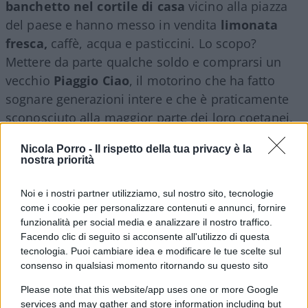
banchetto nel cortile di casa
vicino alla piazza
del paese e hanno messo in vendita
limonata
fresca,
caffè, acqua e pasticcini. Lo scopo?
Mettere da parte qualche soldo e comprarsi un
vecchio
Piaggio Ciao
, il motorino che ha fatto
sognare generazioni intere e che è praticamente
sconosciuto alla maggior parte dei loro coetanei.
Nicola Porro -
Il rispetto della tua privacy è la
I ragazzi si svegliavano anche alle cinque del
nostra priorità
mattino per preparare tutto e per guadagnare
qualche soldino anziché mettere il broncio ai
Noi e i nostri partner utilizziamo, sul nostro sito, tecnologie
come i cookie per personalizzare contenuti e annunci, fornire
genitori nel tentativo di farsi dare da loro
funzionalità per social media e analizzare il nostro traffico.
l’ammontare per l’acquisto del Ciao. E stava anche
Facendo clic di seguito si acconsente all'utilizzo di questa
funzionando:
in pochi giorni avevano raccolto
tecnologia. Puoi cambiare idea e modificare le tue scelte sul
consenso in qualsiasi momento ritornando su questo sito
circa cento euro
. L’iniziativa aveva chiaramente
causato l’ilarità e la simpatia della cittadinanza
Please note that this website/app uses one or more Google
services and may gather and store information including but
come esempio di spirito d’intraprendenza, di sana