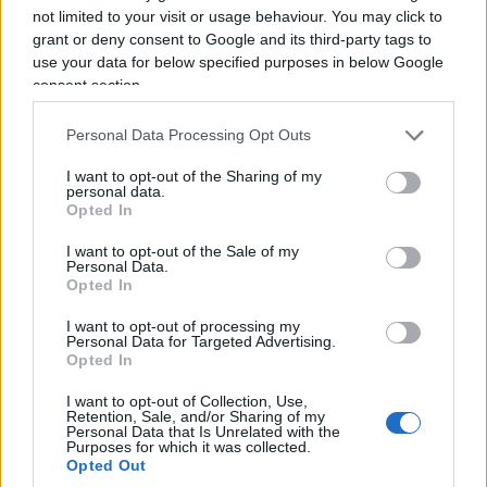
not limited to your visit or usage behaviour. You may click to
voglia di fare rimboccandosi le maniche e
grant or deny consent to Google and its third-party tags to
guadagnando in autonomia. Un esempio, in altre
use your data for below specified purposes in below Google
parole, di libertà.
consent section.
Personal Data Processing Opt Outs
I want to opt-out of the Sharing of my
personal data.
Opted In
I want to opt-out of the Sale of my
Personal Data.
Opted In
I want to opt-out of processing my
Personal Data for Targeted Advertising.
Opted In
I want to opt-out of Collection, Use,
Retention, Sale, and/or Sharing of my
Personal Data that Is Unrelated with the
Purposes for which it was collected.
Poi è arrivato qualcuno che invece di sorridere e
Opted Out
di comprare una limonata o più banalmente di