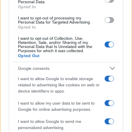
Personal Data.
profondità di
49 metri
, e le operazioni di
Opted In
recupero sono particolarmente complesse.
I want to opt-out of processing my
Secondo il piano coordinato dalla Procura di
Personal Data for Targeted Advertising.
Opted In
Termini Imerese, dopo l’installazione di
imbracature di sollevamento in acciaio,
I want to opt-out of Collection, Use,
Retention, Sale, and/or Sharing of my
inizieranno i lavori per spostare l’albero, il boma e
Personal Data that Is Unrelated with the
Purposes for which it was collected.
le vele, che saranno momentaneamente
Opted Out
abbandonati sul fondale in attesa di essere
Google consents
recuperati.
I want to allow Google to enable storage
related to advertising like cookies on web or
Il sub deceduto faceva parte di un team
device identifiers in apps.
specializzato ingaggiato per affrontare operazioni
di alta difficoltà, come in precedenti progetti con
I want to allow my user data to be sent to
Google for online advertising purposes.
la Costa Concordia. Tuttavia, l’incidente di oggi ha
fermato temporaneamente i lavori, mentre
I want to allow Google to send me
carabinieri e Guardia Costiera raccolgono più
personalized advertising.