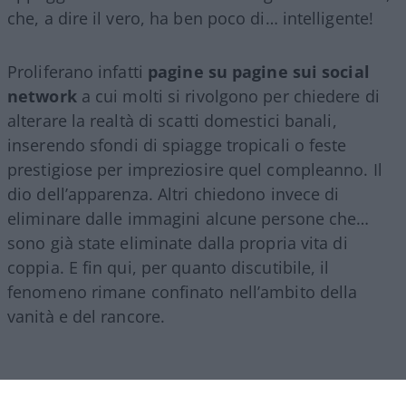
che, a dire il vero, ha ben poco di… intelligente!
Proliferano infatti
pagine su pagine sui social
network
a cui molti si rivolgono per chiedere di
alterare la realtà di scatti domestici banali,
inserendo sfondi di spiagge tropicali o feste
prestigiose per impreziosire quel compleanno. Il
dio dell’apparenza. Altri chiedono invece di
eliminare dalle immagini alcune persone che…
sono già state eliminate dalla propria vita di
coppia. E fin qui, per quanto discutibile, il
fenomeno rimane confinato nell’ambito della
vanità e del rancore.