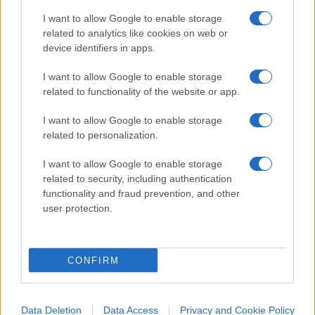
informazioni. La zona di Porticello rimane sotto
I want to allow Google to enable storage
stretto controllo per assicurare la
sicurezza delle
related to analytics like cookies on web or
operazioni in corso
. Il cronoprogramma della
device identifiers in apps.
Procura prevedeva di concludere questa fase
I want to allow Google to enable storage
entro il 20 maggio; tuttavia, l’incidente potrebbe
related to functionality of the website or app.
portare a ritardi.
I want to allow Google to enable storage
related to personalization.
Nicolaporro.it è anche su Whatsapp. È sufficiente
I want to allow Google to enable storage
related to security, including authentication
cliccare qui
per iscriversi al canale ed essere sempre
functionality and fraud prevention, and other
aggiornati (gratis).
user protection.
#BAYESIAN
CONFIRM
13
Leggi i commenti
Data Deletion
Data Access
Privacy and Cookie Policy