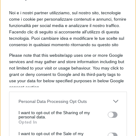
Ipotesi sulle cause del decesso
Noi e i nostri partner utilizziamo, sul nostro sito, tecnologie
Le circostanze dell’incidente non sono ancora
come i cookie per personalizzare contenuti e annunci, fornire
chiare. Una prima ispezione sul corpo del sub non
funzionalità per social media e analizzare il nostro traffico.
ha mostrato segni di lesioni o ustioni. Tra le
Facendo clic di seguito si acconsente all'utilizzo di questa
tecnologia. Puoi cambiare idea e modificare le tue scelte sul
possibili cause si sta valutando un malore
consenso in qualsiasi momento ritornando su questo sito
improvviso o un problema tecnico alla bombola di
Please note that this website/app uses one or more Google
ossigeno. Non si esclude che la bombola possa
services and may gather and store information including but
aver avuto un malfunzionamento o essere esplosa
not limited to your visit or usage behaviour. You may click to
durante l’immersione. Gli operatori medici
grant or deny consent to Google and its third-party tags to
use your data for below specified purposes in below Google
presenti hanno tentato invano di rianimare il sub
consent section.
una volta riportato in superficie.
Personal Data Processing Opt Outs
I want to opt-out of the Sharing of my
Il naufragio del Bayesian rappresenta uno dei
personal data.
Opted In
disastri marini più gravi nella recente storia di
questa zona. L’imbarcazione riposa a una
I want to opt-out of the Sale of my