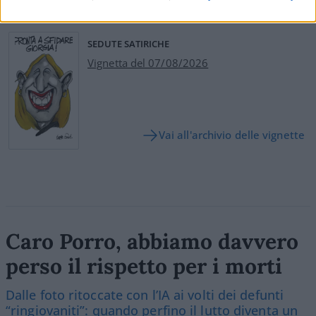
SEDUTE SATIRICHE
Vignetta del 07/08/2026
Vai all'archivio delle vignette
Caro Porro, abbiamo davvero
perso il rispetto per i morti
Dalle foto ritoccate con l’IA ai volti dei defunti
“ringiovaniti”: quando perfino il lutto diventa un