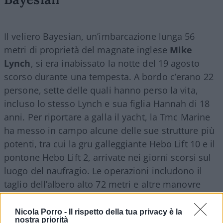
Il veliero Bayesian, un’imbarcazione lunga 56
metri di proprietà del magnate inglese
Mike
Lynch
, si era inabissato la notte del 19 agosto
scorso durante una tempesta. A bordo c’erano 22
persone, sette delle quali hanno perso la vita,
incluso lo stesso Lynch e sua figlia Hannah di 18
anni. Per riportare a galla il yacht, la Tmc Marine
ha messo in campo alcune delle sue strutture più
potenti, tra cui la gru galleggiante Hebo Lift 10 e il
pontone Hebo Lift 2, arrivate nei giorni scorsi sul
luogo del naufragio. Le operazioni includono il
taglio dell’albero alto 72 metri e altre manovre
propedeutiche al sollevamento dell’imbarcazione.
Nicola Porro -
Il rispetto della tua privacy è la
nostra priorità