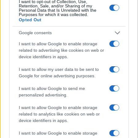
di memoria alterna e omette di ricordare (o forse
I want to opt-out of Collection, Use,
Retention, Sale, and/or Sharing of my
non lo conosce proprio) il ruolo svolto dagli
Personal Data that Is Unrelated with the
Purposes for which it was collected.
ascari, i militari eritrei – tutti di colore – che
Opted Out
facevano parte dell’esercito italiano ed erano
fedelissimi uomini che combattevano per il
Google consents
tricolore.
I want to allow Google to enable storage
related to advertising like cookies on web or
device identifiers in apps.
#AMBA ARADAM
#GEORGE FLOYD
#METRO C
#VIRGINIA RAGGI
I want to allow my user data to be sent to
Google for online advertising purposes.
Pagina
PAGINA
Precedente
SUCCESSIVA
I want to allow Google to send me
personalized advertising.
I want to allow Google to enable storage
53
related to analytics like cookies on web or
Leggi i commenti
device identifiers in apps.
I want to allow Google to enable storage