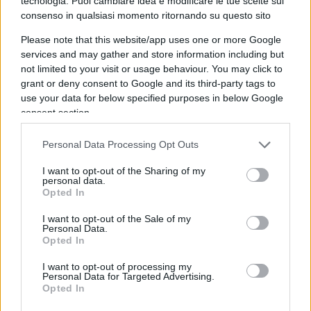
tecnologia. Puoi cambiare idea e modificare le tue scelte sul
della fermata della metropolitana. Di qui l’idea di
consenso in qualsiasi momento ritornando su questo sito
dedicare al partigiano nero
Giorgio Marincola
,
Please note that this website/app uses one or more Google
figlio di una donna somala e di un maresciallo di
services and may gather and store information including but
fanteria italiana, ucciso dai tedeschi nel 1945 a
not limited to your visit or usage behaviour. You may click to
soli 22 anni, la nuova stazione della metro C.
grant or deny consent to Google and its third-party tags to
use your data for below specified purposes in below Google
consent section.
La proposta del sindaco Raggi è stata accolta da
Amin Nour
, tra i fondatori dell’associazione
Neri
Personal Data Processing Opt Outs
italiani Black italians
e membro del movimento
I want to opt-out of the Sharing of my
Black lives matter Roma, che ha dichiarato: “È un
personal data.
Opted In
grandissimo segnale per il Paese: non solo perché
si ricorda che anche gli italiani neri hanno
I want to opt-out of the Sale of my
Personal Data.
combattuto nella resistenza e per creare l’Italia
Opted In
che abbiamo oggi, ma anche perché si dimostra
I want to opt-out of processing my
di voler riconoscere tutti i cittadini, a prescindere
Personal Data for Targeted Advertising.
Opted In
dal colore della pelle”. Nour è il classico esempio