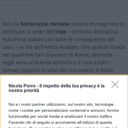
Solo la
burocrazia romana
poteva immaginare di
costituire la sede dell’
Inps
– simbolo dell’italica
macchina statale con tutte le conseguenze del
caso – in Via dell’Amba Aradam. Ora questa strada
nel quartiere San Giovanni di Roma, divenuta
negli anni un’arteria simbolica e cara a tutti i
romani proprio in virtù del suo nome, è finita
sotto le scure del politicamente corretto. Prima a
metà giugno l’azione degli attivisti della “Rete
Nicola Porro -
Il rispetto della tua privacy è la
nostra priorità
Restiamo Umani” che hanno rinominato la strada
Via
George Floyd
chiedendo che la stazione della
Noi e i nostri partner utilizziamo, sul nostro sito, tecnologie
metro C di prossima apertura non porti il nome
come i cookie per personalizzare contenuti e annunci, fornire
della battaglia, oggi con la proposta di
Virginia
funzionalità per social media e analizzare il nostro traffico.
Facendo clic di seguito si acconsente all'utilizzo di questa
Raggi
che vuole accogliere il cambio di nome