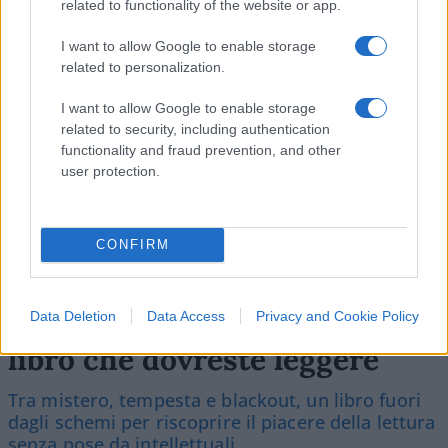
related to functionality of the website or app.
SEDUTE SATIRICHE
Vignetta del 07/08/2026
I want to allow Google to enable storage
related to personalization.
I want to allow Google to enable storage
related to security, including authentication
Vai all'archivio delle vignette
functionality and fraud prevention, and other
user protection.
CONFIRM
Caro Porro, altro che Proust
sotto l’ombrellone: ecco il
Data Deletion
Data Access
Privacy and Cookie Policy
libro che dovreste leggere
Tra mistero, tempesta e blackout, un libro fuori
dagli schemi per riscoprire il piacere della lettura
senza pose da intellettuali