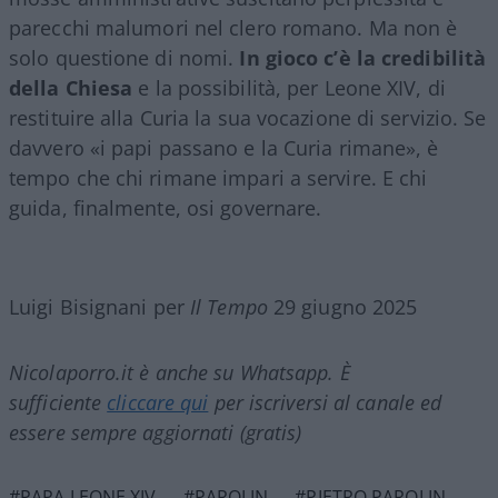
parecchi malumori nel clero romano. Ma non è
solo questione di nomi.
In gioco c’è la credibilità
della Chiesa
e la possibilità, per Leone XIV, di
restituire alla Curia la sua vocazione di servizio. Se
davvero «i papi passano e la Curia rimane», è
tempo che chi rimane impari a servire. E chi
guida, finalmente, osi governare.
Luigi Bisignani per
Il Tempo
29 giugno 2025
Nicolaporro.it è anche su Whatsapp. È
sufficiente
cliccare qui
per iscriversi al canale ed
essere sempre aggiornati (gratis)
#PAPA LEONE XIV
#PAROLIN
#PIETRO PAROLIN