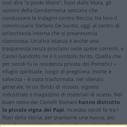
così dire “a piede libero”, fuori dalle Mura, gli
uomini della Gendarmeria vaticana che
condussero le indagini contro Becciu: tra loro il
commissario Stefano De Santis, oggi al centro di
un’inchiesta interna che si preannuncia
clamorosa. Un’altra istanza è anche una
trasparenza senza proclami nelle spese correnti, e
Castel Gandolfo ne è il simbolo ferito. Quella che
per secoli fu la residenza privata dei Pontefici –
rifugio spirituale, luogo di preghiera, morte e
salvezza – è stata trasformata, nel silenzio
generale, in un ibrido di museo, vigneto
industriale e magazzino di materiali di scarto. Nel
buen retiro dei Castelli Romani
hanno distrutto
la piccola vigna dei Papi
, ricavata secoli fa tra i
filari della storia, per piantarne una nuova, più
grande, più redditizia – se vogliamo, più ordinaria