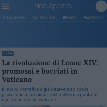
ECONOMIA
LIBERILIBRI
SHOP
SOSTIENICI
CHIESA
La rivoluzione di Leone XIV:
promossi e bocciati in
Vaticano
Il nuovo Pontefice è già intervenuto con la
precisione di un bisturi nel mettere a punto le
questioni interne vaticane