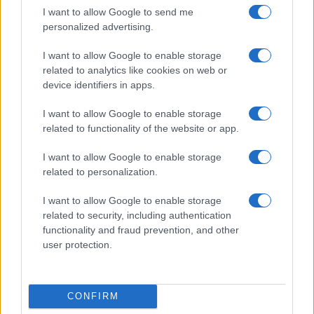
cardinale Fabio Baggio
, la “zarina”
suor
I want to allow Google to send me
Alessandra Smerilli
e la Fondazione Laudato Si.
personalized advertising.
Suor Smerilli, figura chiave della rete economica
vaticana, è anche al centro della commissione per
I want to allow Google to enable storage
related to analytics like cookies on web or
il fundraising, diretta da monsignor Roberto
device identifiers in apps.
Campisi, bergogliano di ferro e personaggio molto
discusso. La salesiana Smerilli, che abita in un
I want to allow Google to enable storage
related to functionality of the website or app.
lussuoso appartamento, e il siracusano Campisi
sono scherzosamente soprannominati «la strana
I want to allow Google to enable storage
coppia».
related to personalization.
I want to allow Google to enable storage
A loro si aggiunge il laico spagnolo
Maximino
related to security, including authentication
Caballero Ledo
, alla guida della Segreteria per
functionality and fraud prevention, and other
user protection.
l’Economia, molto criticato per il suo stile
aziendalista, in contrasto con i valori cristiani. E
resta l’ombra lunga del gesuita
Juan Cruz
CONFIRM
Villalón
, regista delle nomine più controverse