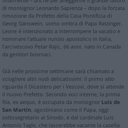
finalmente – anche per alleggerire il grande lavoro
di monsignor Leonardo Sapienza – dopo la forzata
rimozione da Prefetto della Casa Pontificia di
Georg Gänswein, uomo ombra di Papa Ratzinger,
Leone è intenzionato a interrompere la vacatio e
nominare l’attuale nunzio apostolico in Italia,
l’arcivescovo Petar Rajic, 66 anni, nato in Canada
da genitori bosniaci.
Già nelle prossime settimane sarà chiamato a
sciogliere altri nodi delicatissimi: il primo atto
riguarda il Dicastero per i Vescovi, dove si attende
il nuovo Prefetto. Secondo voci interne, la prima
fila, ex aequo, è occupata da monsignor
Luis de
San Martín
, agostiniano come il Papa, oggi
sottosegretario al Sinodo, e dal cardinale Luis
Antonio Tagle, che lascerebbe vacante la casella