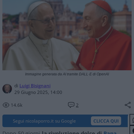
Immagine generata da AI tramite DALL·E di OpenAI
di
Luigi Bisignani
29 Giugno 2025, 14:00
14.6k
2
Segui nicolaporro.it su Google
CLICCA QUI
Dopo 50 giorni
la rivoluzione dolce di
Papa