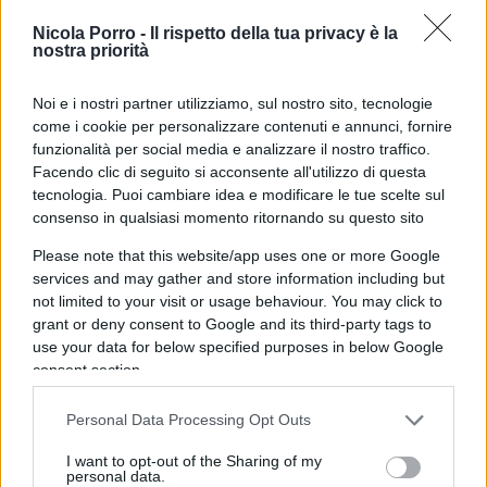
– a scapito di una parte secolare di giardino,
Nicola Porro -
Il rispetto della tua privacy è la
boscaglia e fauna autoctona.
nostra priorità
Noi e i nostri partner utilizziamo, sul nostro sito, tecnologie
come i cookie per personalizzare contenuti e annunci, fornire
funzionalità per social media e analizzare il nostro traffico.
Facendo clic di seguito si acconsente all'utilizzo di questa
tecnologia. Puoi cambiare idea e modificare le tue scelte sul
consenso in qualsiasi momento ritornando su questo sito
Please note that this website/app uses one or more Google
services and may gather and store information including but
not limited to your visit or usage behaviour. You may click to
grant or deny consent to Google and its third-party tags to
use your data for below specified purposes in below Google
consent section.
Personal Data Processing Opt Outs
I want to opt-out of the Sharing of my
personal data.