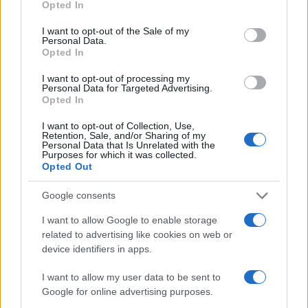
Opted In
I want to opt-out of the Sale of my
Personal Data.
Opted In
I want to opt-out of processing my
Personal Data for Targeted Advertising.
Opted In
Castel Gandolfo non era solo un luogo, ma una
geografia dell’anima della Chiesa. È lì che
I want to opt-out of Collection, Use,
Retention, Sale, and/or Sharing of my
morirono Pio XII e Paolo VI. Sempre lì, durante
Personal Data that Is Unrelated with the
Purposes for which it was collected.
l’occupazione nazista, furono salvate migliaia di
Opted Out
famiglie ebree, protette dal silenzio e dalla
coscienza cristiana. E fu proprio Pio XII a offrire la
Google consents
sua camera da letto, trasformata in sala parto, per
I want to allow Google to enable storage
far nascere quei bambini che i nazisti avrebbero
related to advertising like cookies on web or
device identifiers in apps.
voluto cancellare. Si è predicato il ritorno
all’essenziale e si è finiti per saccheggiare la
I want to allow my user data to be sent to
memoria. C’è chi indica i responsabili:
il
Google for online advertising purposes.