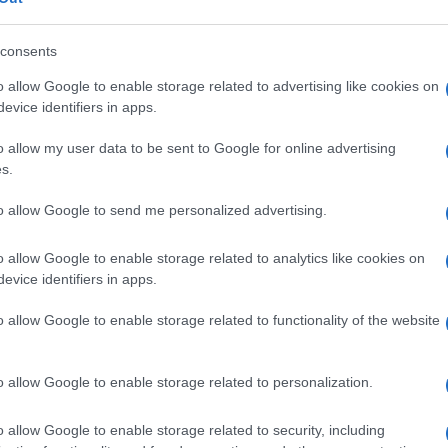
consents
o allow Google to enable storage related to advertising like cookies on
evice identifiers in apps.
 che questo
: la capacità di unire l’uso dei
che di marketing politico (si pensi a come
o allow my user data to be sent to Google for online advertising
gnata ad una sorta di suspence creata ad
s.
dirittura premoderno e senza dubbio
to allow Google to send me personalized advertising.
e e legato alle tradizioni, che ha fatto
mostrando alla prova dei fatti quel buon
o allow Google to enable storage related to analytics like cookies on
mancato. Un messaggio, quello di Zemmour,
evice identifiers in apps.
, come il video postato in rete ieri mostra
o allow Google to enable storage related to functionality of the website
che di parole.
o allow Google to enable storage related to personalization.
idatura di questo colto giornalista
di Le
erché la sua candidatura si pone all’incrocio
o allow Google to enable storage related to security, including
protagonisti prima di tutto i francesi. I