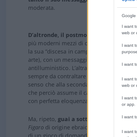
moderata.
Google 
I want t
web or d
D’altronde, il postmoderno non è altro
più moderni mezzi di comunicazione, e an
I want t
la sua “discesa in campo” si sia accompa
purpose
arte), con un messaggio antico, forse ad
I want 
antilluministico. L’altra Francia, provincial
sempre da contraltare a quella dei lumi, 
I want t
senso che alla seconda è quasi sempre 
web or d
che perciò assume il carattere del vintage
I want t
con perfetta eloquenza di immagini oltre 
or app.
I want t
Ma, ripeto,
guai a sottovalutare la cand
Figaro
di origine ebraica e di mezza età. P
I want t
di un gioco di domanda e offerta che vede 