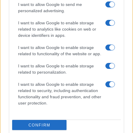
I want to allow Google to send me
personalized advertising.
Volodymyr Zelensky ha dichiarato che il capo della
I want to allow Google to enable storage
Casa Bianca dovrebbe vedere di persona gli effetti
related to analytics like cookies on web or
devastanti della guerra sul popolo ucraino, tra cui
device identifiers in apps.
civili, bambini e ospedali distrutti. Le sue parole
I want to allow Google to enable storage
segnano l’ennesimo appello rivolto ai leader
related to functionality of the website or app.
mondiali per aumentare la pressione sulla Russia
e trovare soluzioni concrete per fermare il
I want to allow Google to enable storage
related to personalization.
conflitto. Intanto, l’Unione Europea e gli Stati Uniti
continuano a lavorare su nuove misure
I want to allow Google to enable storage
diplomatiche e sanzionatorie contro Mosca.
related to security, including authentication
functionality and fraud prevention, and other
user protection.
Articolo in aggiornamento
#DONALD TRUMP
#RUSSIA
#UCRAINA
CONFIRM
#VOLODYMYR ZELENSKY