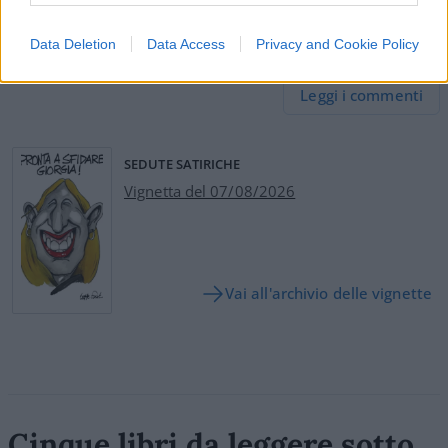
Data Deletion
Data Access
Privacy and Cookie Policy
64
Leggi i commenti
SEDUTE SATIRICHE
Vignetta del 07/08/2026
Vai all'archivio delle vignette
Cinque libri da leggere sotto