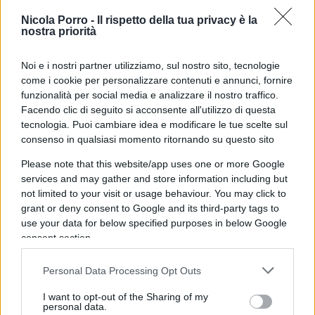
fatto”. Zelensky ha definito l’attacco un crimine
deliberato, sottolineando che non ci si può fidare
Nicola Porro -
Il rispetto della tua privacy è la
nostra priorità
della Russia nei negoziati per il cessate il fuoco.
Noi e i nostri partner utilizziamo, sul nostro sito, tecnologie
come i cookie per personalizzare contenuti e annunci, fornire
funzionalità per social media e analizzare il nostro traffico.
Donald Trump, a bordo dell’Air Force One, ha
Facendo clic di seguito si acconsente all'utilizzo di questa
commentato l’accaduto definendolo “
una cosa
tecnologia. Puoi cambiare idea e modificare le tue scelte sul
orribile
“, aggiungendo però che “mi hanno detto
consenso in qualsiasi momento ritornando su questo sito
che si è trattato di un errore”. Le sue dichiarazioni
Please note that this website/app uses one or more Google
hanno suscitato reazioni contrastanti: il ministro
services and may gather and store information including but
not limited to your visit or usage behaviour. You may click to
degli Esteri italiano Antonio Tajani ha risposto che
grant or deny consent to Google and its third-party tags to
nessuna invasione può essere considerata un
use your data for below specified purposes in below Google
errore, poiché rientra in una strategia mirata di
consent section.
aggressione contro un Paese indipendente.
Personal Data Processing Opt Outs
Condanna della comunità
I want to opt-out of the Sharing of my
personal data.