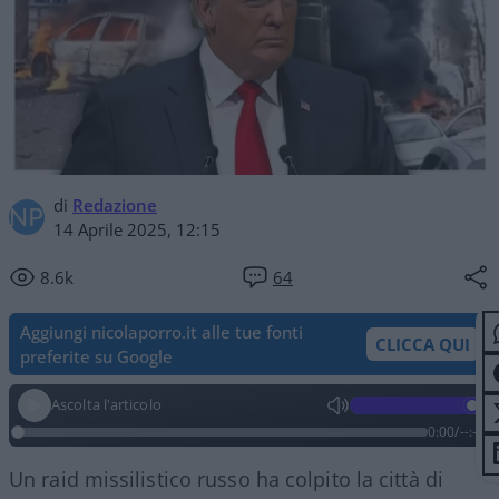
di
Redazione
14 Aprile 2025, 12:15
8.6k
64
Aggiungi nicolaporro.it alle tue fonti
CLICCA QUI
preferite su Google
Ascolta l'articolo
0:00
/
--:--
Un raid missilistico russo ha colpito la città di