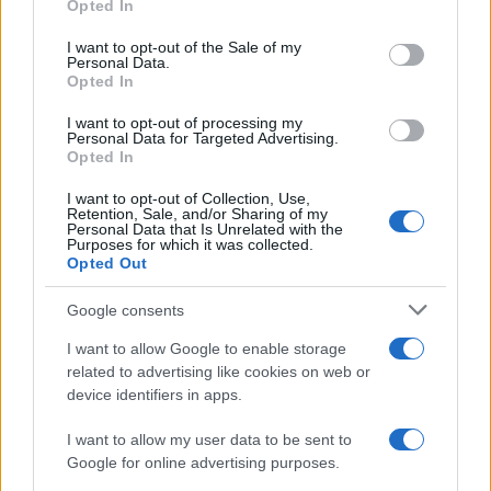
internazionale
Opted In
I want to opt-out of the Sale of my
Il cancelliere tedesco
Friedrich
Merz
ha
Personal Data.
classificato l’attacco come un crimine di guerra,
Opted In
mentre la ministra francese
Jean-Noël Barrot
ha
I want to opt-out of processing my
Personal Data for Targeted Advertising.
sottolineato che questo evento conferma il
Opted In
disprezzo della Russia per la vita umana e le
I want to opt-out of Collection, Use,
norme internazionali. Altre reazioni significative
Retention, Sale, and/or Sharing of my
sono arrivate dalla ministra degli Esteri tedesca
Personal Data that Is Unrelated with the
Purposes for which it was collected.
Annalena Baerbock
e dall’Alta rappresentante
Opted Out
dell’UE Kaja Kallas, che hanno chiesto sanzioni più
Google consents
dure per fermare le azioni militari di Mosca. La
presidente del Consiglio italiano,
Giorgia
Meloni
,
I want to allow Google to enable storage
related to advertising like cookies on web or
ha definito l’attacco un’azione “codarda e
device identifiers in apps.
inaccettabile”.
I want to allow my user data to be sent to
Google for online advertising purposes.
L’invito di Zelensky a Trump