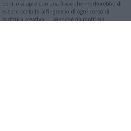
dentro si apre con una frase che meriterebbe di
essere scolpita all’ingresso di ogni corso di
scrittura creativa — «Benché da molti sia
considerata una bella donna, mia madre puzza»
— e da lì in poi non concede tregua.