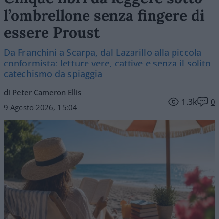
l’ombrellone senza fingere di
essere Proust
Da Franchini a Scarpa, dal Lazarillo alla piccola
conformista: letture vere, cattive e senza il solito
catechismo da spiaggia
di Peter Cameron Ellis
1.3k
0
9 Agosto 2026, 15:04