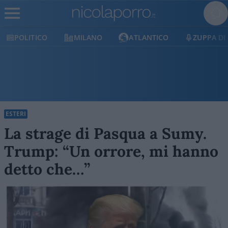
POLITICO
MILANO
ATLANTICO
ZUPPA DI P
ESTERI
La strage di Pasqua a Sumy.
Trump: “Un orrore, mi hanno
detto che…”