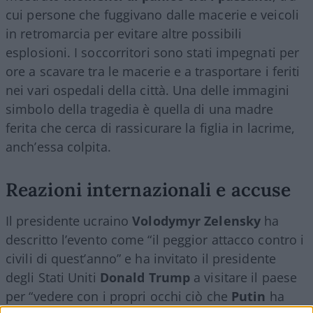
cui persone che fuggivano dalle macerie e veicoli
in retromarcia per evitare altre possibili
esplosioni. I soccorritori sono stati impegnati per
ore a scavare tra le macerie e a trasportare i feriti
nei vari ospedali della città. Una delle immagini
simbolo della tragedia è quella di una madre
ferita che cerca di rassicurare la figlia in lacrime,
anch’essa colpita.
Reazioni internazionali e accuse
Il presidente ucraino
Volodymyr
Zelensky
ha
descritto l’evento come “il peggior attacco contro i
civili di quest’anno” e ha invitato il presidente
degli Stati Uniti
Donald Trump
a visitare il paese
per “vedere con i propri occhi ciò che
Putin
ha