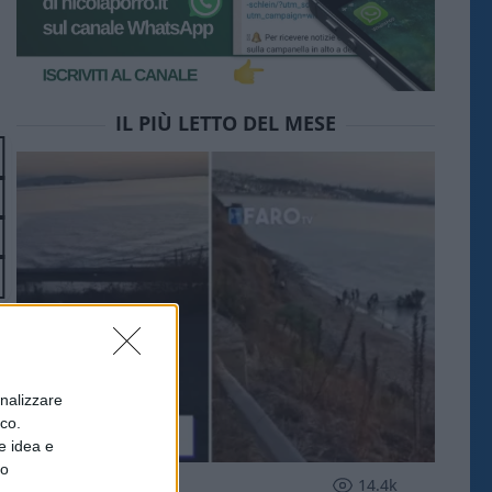
IL PIÙ LETTO DEL MESE
onalizzare
ico.
e idea e
to
ESTERI
14.4k