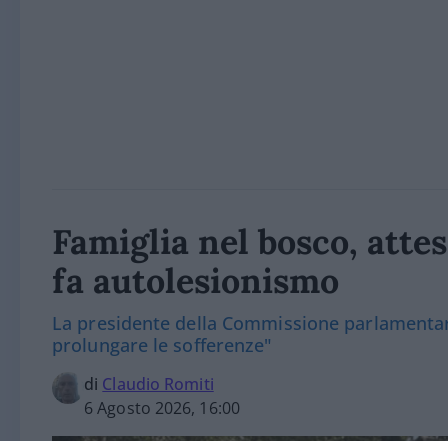
Famiglia nel bosco, attes
fa autolesionismo
La presidente della Commissione parlamentare
prolungare le sofferenze"
di
Claudio Romiti
6 Agosto 2026, 16:00