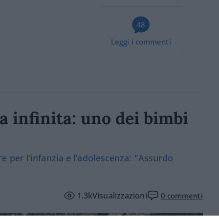
48
Leggi i commenti
a infinita: uno dei bimbi
 per l’infanzia e l’adolescenza: "Assurdo
1.3k
Visualizzazioni
0
commenti