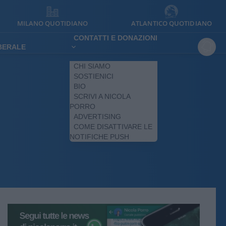
MILANO QUOTIDIANO
ATLANTICO QUOTIDIANO
CONTATTI E DONAZIONI
IBERALE
CHI SIAMO
SOSTIENICI
BIO
SCRIVI A NICOLA
PORRO
ADVERTISING
COME DISATTIVARE LE
NOTIFICHE PUSH