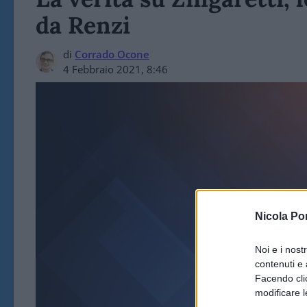
da Renzi
di
Corrado Ocone
4 Febbraio 2021, 8:46
Nicola Po
ART
Noi e i nost
contenuti e 
Facendo clic
modificare l