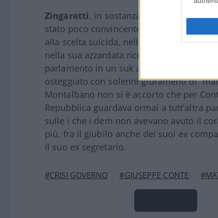
authenti
Zingaretti
, in sostanza, ha detto e si è 
stato poco convincente quando bluffando 
alla scelta suicida, nella recente crisi, d
nella sua azzardata ricerca di
“responsabi
parlamento in un suk arabo. Apostrofato 
osteggiato con solenni giuramenti di “mai p
Montalbano non si è accorto che per Conte 
Repubblica guardava ormai a tutt’altra part
sulle i che i dem non avevano avuto il cora
più, fra il giubilo anche dei suoi ex com
il suo ex segretario.
#CRISI GOVERNO
#GIUSEPPE CONTE
#MA
Pagina
Precedente