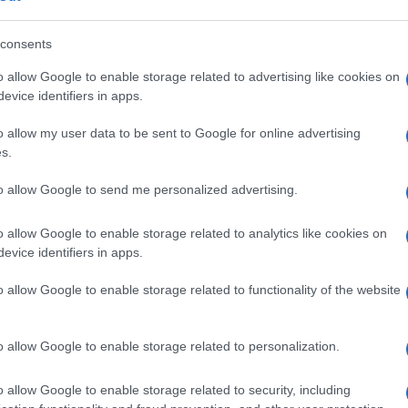
, sarebbe convenuto andare alle urne? Il
consents
 di fatto riportò i democratici al governo,
o allow Google to enable storage related to advertising like cookies on
lenni promesse antigrilline fatte dal solerte
evice identifiers in apps.
onde, la voglia di potere e di poltrone, fra
o allow my user data to be sent to Google for online advertising
 troppo forte per lasciarsela scappare. E
s.
e con l’odiato senatore semplice di Rignano!
a il suo partito personale. Il nostro, a quel
to allow Google to send me personalized advertising.
ra finalmente tutto suo! E avrà pensato anzi
erno era nelle sue mani, essendo i grillini in
o allow Google to enable storage related to analytics like cookies on
evice identifiers in apps.
e
un “senza partito”. Pagare qualche piccolo
il sì al referendum bilanciato però da una
o allow Google to enable storage related to functionality of the website
ai arrivata, come Parigi, valeva bene una
mani, complice pure la pandemia, il Pd ha
o allow Google to enable storage related to personalization.
o, con
Conte
che ha avocato a sé quei
“pieni
taforicamente e incautamente evocato.
o allow Google to enable storage related to security, including