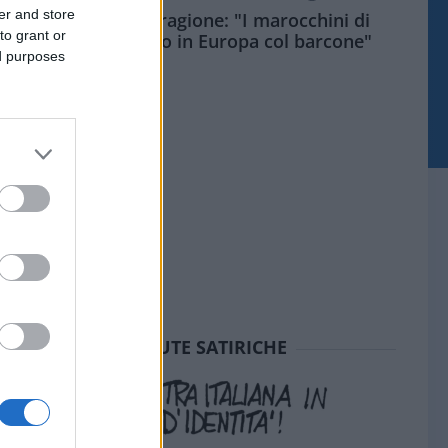
er and store
Meloni aveva ragione: "I marocchini di
to grant or
Ceuta sbarcano in Europa col barcone"
ed purposes
SEDUTE SATIRICHE