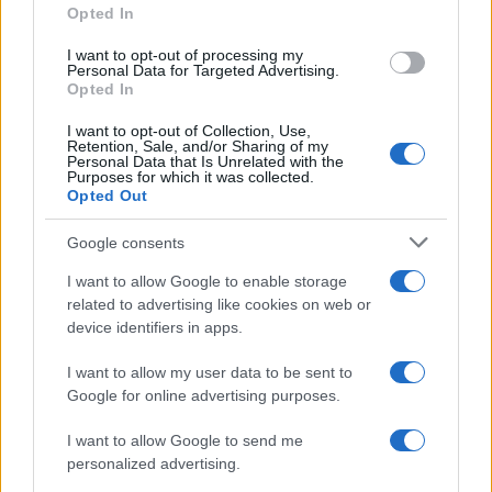
C’è poi
un tema di principio
: l’abbonamento è un
Opted In
contratto, non una proprietà piena ed è dunque
I want to opt-out of processing my
Personal Data for Targeted Advertising.
legittimo che preveda condizioni d’uso, comprese
Opted In
quelle legate al rinnovo. Ma la libertà contrattuale
I want to opt-out of Collection, Use,
del tifoso — decidere se andare o meno alla
Retention, Sale, and/or Sharing of my
partita — non dovrebbe essere sacrificata
Personal Data that Is Unrelated with the
Purposes for which it was collected.
sull’altare di un problema che riguarda una
Opted Out
minoranza di speculatori.
Google consents
I want to allow Google to enable storage
Ivan Mazzoletti, 6 agosto 2026
related to advertising like cookies on web or
device identifiers in apps.
I want to allow my user data to be sent to
Google for online advertising purposes.
I want to allow Google to send me
personalized advertising.