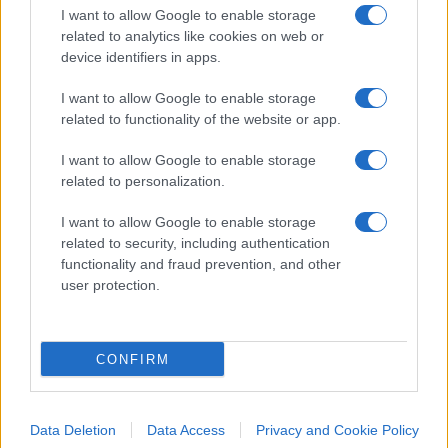
I want to allow Google to enable storage
related to analytics like cookies on web or
device identifiers in apps.
I want to allow Google to enable storage
related to functionality of the website or app.
I want to allow Google to enable storage
related to personalization.
No, Guccini più che
I want to allow Google to enable storage
related to security, including authentication
comunista è stato un
functionality and fraud prevention, and other
anarchico libertario
user protection.
Il ricordo del cantautore italiano morto a 86 anni
CONFIRM
di
Andrea Bernaudo
2.9k
15
6 Agosto 2026, 19:00
Data Deletion
Data Access
Privacy and Cookie Policy