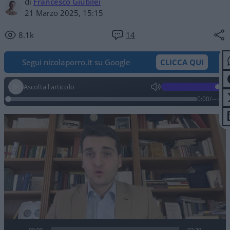
di
Francesco Giubilei
21 Marzo 2025, 15:15
8.1k
14
Segui nicolaporro.it su Google
CLICCA QUI
Ascolta l'articolo
0:00
/
--:--
Video
Player
00:00
02:20