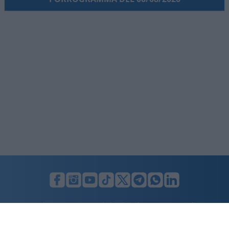
LUNIFIN S.r.l. a socio unico. Sede legale Milano, Largo F. Richini, 2/A,
20122 (MI), C.F./P.Iva en. 07174900154, REA cap. soc. euro 10.000,00
i.v.