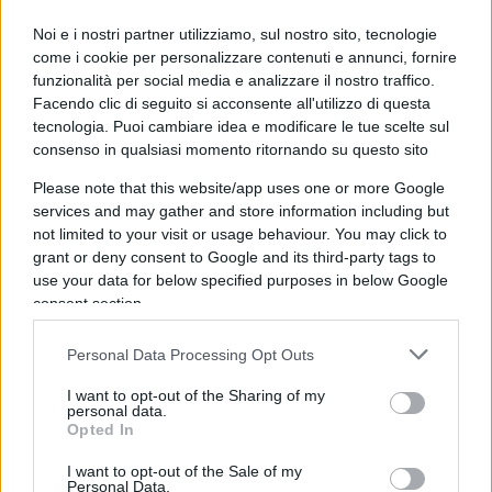
legittimi. Perdere il diritto di rinnovo è una
Noi e i nostri partner utilizziamo, sul nostro sito, tecnologie
sanzione meno drastica del ritiro immediato, ma
come i cookie per personalizzare contenuti e annunci, fornire
resta comunque una sanzione e il rischio è che
funzionalità per social media e analizzare il nostro traffico.
colpisca il tifoso onesto tanto quanto lo
Facendo clic di seguito si acconsente all'utilizzo di questa
tecnologia. Puoi cambiare idea e modificare le tue scelte sul
speculatore.
consenso in qualsiasi momento ritornando su questo sito
Please note that this website/app uses one or more Google
services and may gather and store information including but
not limited to your visit or usage behaviour. You may click to
grant or deny consent to Google and its third-party tags to
use your data for below specified purposes in below Google
consent section.
Personal Data Processing Opt Outs
I want to opt-out of the Sharing of my
personal data.
Opted In
I want to opt-out of the Sale of my
Personal Data.