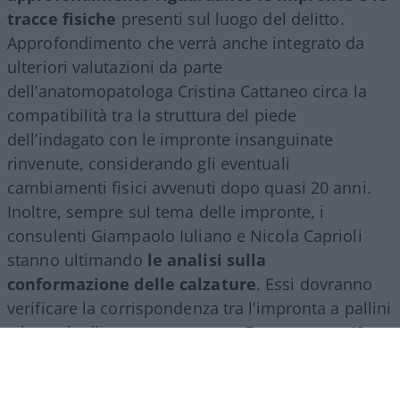
tracce fisiche
presenti sul luogo del delitto.
Approfondimento che verrà anche integrato da
ulteriori valutazioni da parte
dell’anatomopatologa Cristina Cattaneo circa la
compatibilità tra la struttura del piede
dell’indagato con le impronte insanguinate
rinvenute, considerando gli eventuali
cambiamenti fisici avvenuti dopo quasi 20 anni.
Inoltre, sempre sul tema delle impronte, i
consulenti Giampaolo Iuliano e Nicola Caprioli
stanno ultimando
le analisi sulla
conformazione delle calzature
. Essi dovranno
verificare la corrispondenza tra l’impronta a pallini
e la suola di una scarpa marca Frau numero 42.