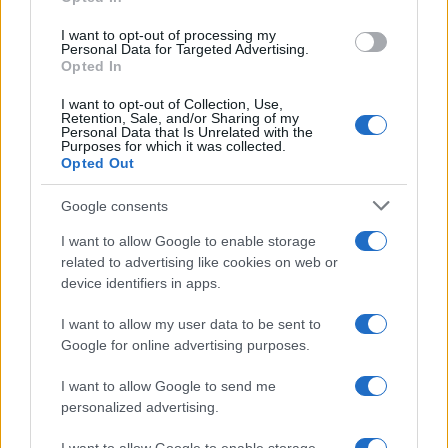
marpioni della riconversione energetica, adesso è
tempo di rinsavimento,
i soldi sono finiti
e con
I want to opt-out of processing my
Personal Data for Targeted Advertising.
essi le provocazioni ad uso e consumo del nuovo
Opted In
regime globale. La sentenzina parla molto
I want to opt-out of Collection, Use,
dell’Italia non grave, non seria, semmai
del Paese
Retention, Sale, and/or Sharing of my
Personal Data that Is Unrelated with the
finito
di cui dice oggi su “la Verità” Mario
Purposes for which it was collected.
Opted Out
Giordano in risposta a un lettore, ma, volendo, si
può leggere come l’ennesimo dispetto o pizzino al
Google consents
nuovo potere della destra emolliente,
I want to allow Google to enable storage
democristiana che incassa e tace.
related to advertising like cookies on web or
device identifiers in apps.
I want to allow my user data to be sent to
Primum durare
! Sì, un Paese finito, evaporato,
Google for online advertising purposes.
dove la tutti, per prima questa magistratura
I want to allow Google to send me
fumettistica, chiedono soldi per ciò che non sono
personalized advertising.
più in grado o in voglia di fare. Ai tempi del