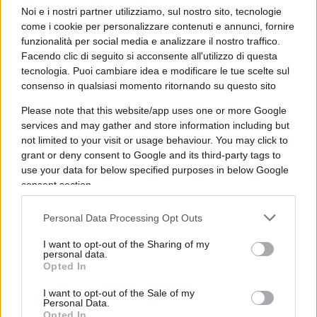
forza di provocare finisce per provocare se stesso
Noi e i nostri partner utilizziamo, sul nostro sito, tecnologie
all’insegna della massima pubblicitaria “tutto fa
come i cookie per personalizzare contenuti e annunci, fornire
funzionalità per social media e analizzare il nostro traffico.
brodo”.
Facendo clic di seguito si acconsente all'utilizzo di questa
tecnologia. Puoi cambiare idea e modificare le tue scelte sul
consenso in qualsiasi momento ritornando su questo sito
Leggi anche:
Please note that this website/app uses one or more Google
services and may gather and store information including but
not limited to your visit or usage behaviour. You may click to
Eco-vandali a gettone: Ultima Generazione
grant or deny consent to Google and its third-party tags to
rischia di chiudere
use your data for below specified purposes in below Google
consent section.
Situazione grave ma non seria, alla Flaiano? No,
Personal Data Processing Opt Outs
né grave né seria. La prodezza dei fannulloni di
I want to opt-out of the Sharing of my
Ultima Generazione (nel frattempo ribattezzatesi
personal data.
in “Prossima Generazione”: alla fine del mondo
Opted In
non credevano loro per primi, da bravi cialtroni),
I want to opt-out of the Sale of my
risaliva ai tempi dei fondi sorosiani e di altri
Personal Data.
Opted In