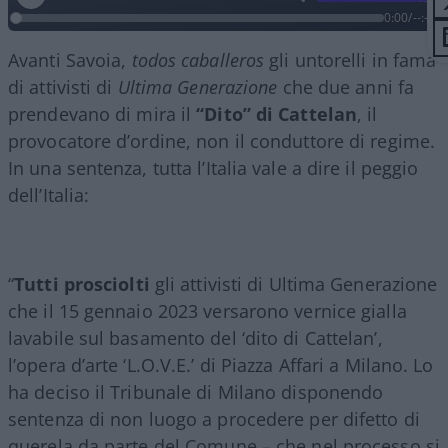
0:00
/
--:--
Avanti Savoia,
todos caballeros
gli untorelli in fama
di attivisti di
Ultima Generazione
che due anni fa
prendevano di mira il
“Dito” di Cattelan
, il
provocatore d’ordine, non il conduttore di regime.
In una sentenza, tutta l’Italia vale a dire il peggio
dell’Italia:
“
Tutti prosciolti
gli attivisti di Ultima Generazione
che il 15 gennaio 2023 versarono vernice gialla
lavabile sul basamento del ‘dito di Cattelan’,
l’opera d’arte ‘L.O.V.E.’ di Piazza Affari a Milano. Lo
ha deciso il Tribunale di Milano disponendo
sentenza di non luogo a procedere per difetto di
querela da parte del Comune – che nel processo si