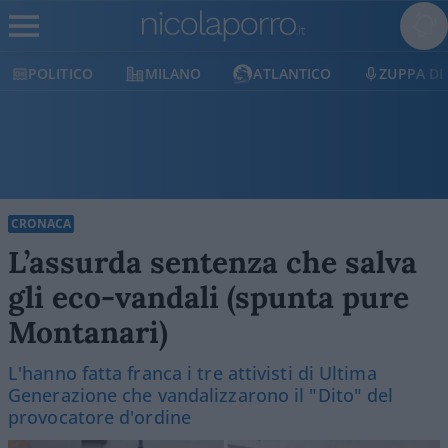
CO
MILANO
ATLANTICO
ZUPPA DI PORRO
CRONACA
L’assurda sentenza che salva
gli eco-vandali (spunta pure
Montanari)
L'hanno fatta franca i tre attivisti di Ultima
Generazione che vandalizzarono il "Dito" del
provocatore d'ordine