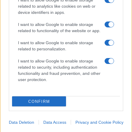
piombo la magistratura era più seria, giudicandoli
I want to allow Google to enable storage
related to analytics like cookies on web or
come codice comanda, i suoi anni di galera bene
device identifiers in apps.
o male non poteva non comminarli. Adesso siamo
agli epigoni che neppure sbagliano, che fanno il
I want to allow Google to enable storage
related to functionality of the website or app.
loro dovere a vandalizzare: se va bene per lo
stupido ditone di un Cattelan, perché non per il
I want to allow Google to enable storage
Colosseo o l’Arco della Pace o la Galleria Vittorio
related to personalization.
Emanuele o le fontane di Roma o un qualsiasi
I want to allow Google to enable storage
arredo urbano coi pretesti virtuosi, gretini?
related to security, including authentication
functionality and fraud prevention, and other
user protection.
Ed è difficile trovare una spiegazione
all’improntitudine di questo Stato che, lasciamo
perdere le brutture dei provocatori pro domo
CONFIRM
propria, ce la mette tutta per mortificare se
stesso, per negare se stesso rinunciando a una
parvenza di serietà, di razionalità giurisdizionale:
Data Deletion
Data Access
Privacy and Cookie Policy
la fine dei giochi, per dire della Storia, come