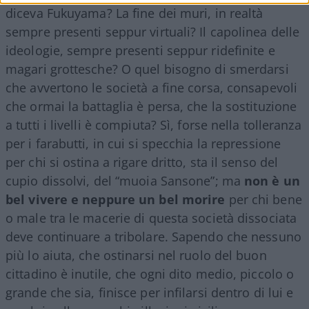
diceva Fukuyama? La fine dei muri, in realtà
sempre presenti seppur virtuali? Il capolinea delle
ideologie, sempre presenti seppur ridefinite e
magari grottesche? O quel bisogno di smerdarsi
che avvertono le società a fine corsa, consapevoli
che ormai la battaglia è persa, che la sostituzione
a tutti i livelli è compiuta? Sì, forse nella tolleranza
per i farabutti, in cui si specchia la repressione
per chi si ostina a rigare dritto, sta il senso del
cupio dissolvi, del “muoia Sansone”; ma
non è un
bel vivere e neppure un bel morire
per chi bene
o male tra le macerie di questa società dissociata
deve continuare a tribolare. Sapendo che nessuno
più lo aiuta, che ostinarsi nel ruolo del buon
cittadino è inutile, che ogni dito medio, piccolo o
grande che sia, finisce per infilarsi dentro di lui e