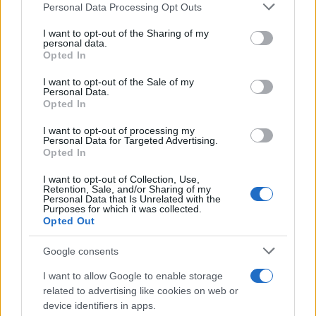
Personal Data Processing Opt Outs
sempre un po’ compagni, non hanno mai smesso
di rimpiangere.
I want to opt-out of the Sharing of my
personal data.
Opted In
La scelta di Novak
I want to opt-out of the Sale of my
Personal Data.
Opted In
Djokovic non si è mai definito novax
, ha fin qui
I want to opt-out of processing my
Personal Data for Targeted Advertising.
rifiutato di rivelare la sua scelta, giustamente
Opted In
perché questa ordalia ha anche rotto i coglioni;
I want to opt-out of Collection, Use,
non ha fatto proselitismo
, non ha detto niente
Retention, Sale, and/or Sharing of my
Personal Data that Is Unrelated with the
per eccitare i fanatici che nel siero miracolo
Purposes for which it was collected.
Opted Out
trovano draghi e incantesimi: ha posto le sue
condizioni, mettendo in conto la rinuncia
Google consents
all’ennesimo trionfo e a un altro monte di premi
I want to allow Google to enable storage
in denaro. Un altro campione,
Gianni Rivera
, era
related to advertising like cookies on web or
andato oltre, dicendo serenamente a Porta a Porta
device identifiers in apps.