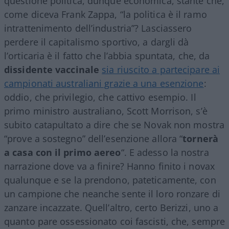
questione politica, dunque economica, stante che,
come diceva Frank Zappa, “la politica è il ramo
intrattenimento dell’industria”? Lasciassero
perdere il capitalismo sportivo, a dargli dà
l’orticaria è il fatto che l’abbia spuntata, che, da
dissidente vaccinale
sia riuscito a partecipare ai
campionati australiani grazie a una esenzione
:
oddio, che privilegio, che cattivo esempio. Il
primo ministro australiano, Scott Morrison, s’è
subito catapultato a dire che se Novak non mostra
“prove a sostegno” dell’esenzione allora “
tornerà
a casa con il primo aereo
“. E adesso la nostra
narrazione dove va a finire? Hanno finito i novax
qualunque e se la prendono, pateticamente, con
un campione che neanche sente il loro ronzare di
zanzare incazzate. Quell’altro, certo Berizzi, uno a
quanto pare ossessionato coi fascisti, che, sempre