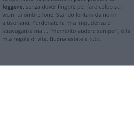
leggere,
senza dover fingere per fare colpo sui
vicini di ombrellone. Stando lontani da nomi
altisonanti. Perdonate la mia impudenza e
stravaganza ma … “memento audere semper”, è la
mia regola di vita. Buona estate a tutti.