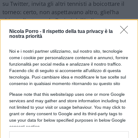
su Twitter, invita gli altri tennisti a boicottare il
torneo: certo, non aspettavano altro, gliel’ha
chiesto l’autorevole Berizzi dall’Italia.
Nicola Porro -
Il rispetto della tua privacy è la
nostra priorità
No ai dissidenti (stile Urss)
Noi e i nostri partner utilizziamo, sul nostro sito, tecnologie
Che un atleta possa essere bombato come un
come i cookie per personalizzare contenuti e annunci, fornire
cavallo da palio non importa, quello che conta è
funzionalità per social media e analizzare il nostro traffico.
non mettersi di traverso, non dimostrare che si
Facendo clic di seguito si acconsente all'utilizzo di questa
può ragionare con la propria testa e, addirittura,
tecnologia. Puoi cambiare idea e modificare le tue scelte sul
consenso in qualsiasi momento ritornando su questo sito
spuntarla: insomma non essere di sinistra. È
l’individuo che odiano, come non si stanca di
Please note that this website/app uses one or more Google
services and may gather and store information including but
predicare papa Bergoglio, loro
sognano una
not limited to your visit or usage behaviour. You may click to
nuova egemonia culturale
come piace al
grant or deny consent to Google and its third-party tags to
ministro sghembo, Speranza. È la democrazia
use your data for below specified purposes in below Google
progressiva, bellezza, quella che andava di moda
consent section.
nell’Unione Sovietica e che i post compagni,