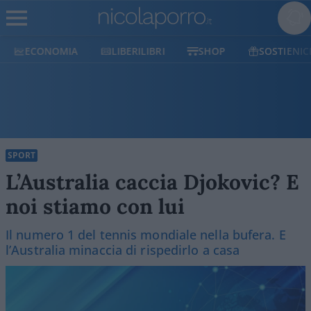
ECONOMIA
LIBERILIBRI
SHOP
SOSTIENICI
SPORT
L’Australia caccia Djokovic? E
noi stiamo con lui
Il numero 1 del tennis mondiale nella bufera. E
l’Australia minaccia di rispedirlo a casa