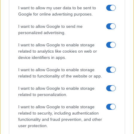
che lui di vaccinarsi non se lo sognava “perché
I want to allow my user data to be sent to
sento in giro di reazioni avverse pericolose”, al
Google for online advertising purposes.
che un Bruno Vespa sprizzante indignazione da
tutti i nei aveva sibilato: ma dai che non è morto
I want to allow Google to send me
personalized advertising.
nessuno, a starci male sono pochi, e l’ex Golden
Boy rossonero, impassibile: “Sì, ma se tra quei
I want to allow Google to enable storage
pochi a restarci ci sono anch’io, un po’ mi
related to analytics like cookies on web or
dispiace”. Vai con la gogna, via col tango infame
device identifiers in apps.
tipico dello squadrismo rosso, ma i Rivera e i
I want to allow Google to enable storage
Djokovic se ne fregano dall’alto del loro carisma e
related to functionality of the website or app.
delle loro carriere. Peraltro, non risultano ricoveri
I want to allow Google to enable storage
di nessuno di loro, men che meno in intensiva,
related to personalization.
mentre il numero degli intubati e comunque dei
contagiati trifase, come i contatori, cresce di
I want to allow Google to enable storage
related to security, including authentication
continuo e questa non è illazione, è la cruda realtà
functionality and fraud prevention, and other
dei numeri che manda in vacca la narrazione
user protection.
ufficiale.