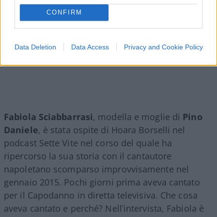
CONFIRM
Data Deletion
Data Access
Privacy and Cookie Policy
Fabiola Sciabbarrasi
, modella e moglie di
Pino
Daniele
, è stata ospite di Hoara Borselli nel
podcast Sette Vite nel corso del quale ha
ripercorso la sua storia con il cantautore
napoletano scomparso improvvisamente nel
gennaio 2015. Pochi giorni prima aveva cantato
per il Capodanno in diretta televisiva. Che cosa
aveva cantato e perché? Nell’intervista, Fabiola è