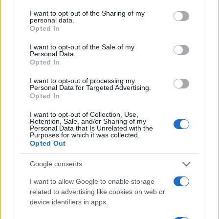
I want to opt-out of the Sharing of my
SEDUTE SATIRICHE
personal data.
Opted In
Vignetta del 04/08/2026
I want to opt-out of the Sale of my
Personal Data.
Opted In
I want to opt-out of processing my
Vai all'archivio delle vignette
Personal Data for Targeted Advertising.
Opted In
I want to opt-out of Collection, Use,
Retention, Sale, and/or Sharing of my
Personal Data that Is Unrelated with the
Purposes for which it was collected.
Opted Out
“Troisi avrebbe salvato il
Google consents
nostro amore”. Il retroscena
I want to allow Google to enable storage
struggente su Pino Daniele
related to advertising like cookies on web or
device identifiers in apps.
La moglie Fabiola Sciabbarrasi racconta il ruolo