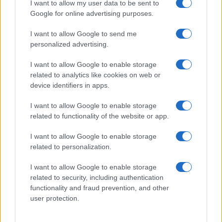
decisivo dell’attore e il messaggio d’amore
I want to allow my user data to be sent to
nascosto nell’ultimo concerto del cantautore
Google for online advertising purposes.
di Ivan Mazzoletti
I want to allow Google to send me
1.4k
0
personalized advertising.
5 Agosto 2026, 20:00
I want to allow Google to enable storage
related to analytics like cookies on web or
device identifiers in apps.
I want to allow Google to enable storage
related to functionality of the website or app.
I want to allow Google to enable storage
related to personalization.
I want to allow Google to enable storage
related to security, including authentication
functionality and fraud prevention, and other
user protection.