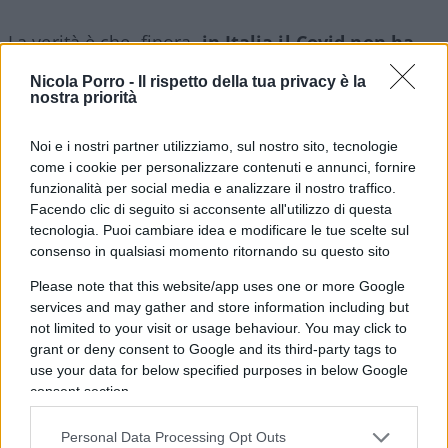
La verità è che, finora,
in Italia il Covid non ha
colpito duro i minori
. Viste le complicazioni, a
Nicola Porro -
Il rispetto della tua privacy è la
volte serie, sebbene rare, associate alla
nostra priorità
somministrazione dei vaccini, è lecito porsi
Noi e i nostri partner utilizziamo, sul nostro sito, tecnologie
qualche domanda sull’opportunità di inseguirli
come i cookie per personalizzare contenuti e annunci, fornire
con la siringa? Si può dubitare, si può ragionare,
funzionalità per social media e analizzare il nostro traffico.
senza essere precipitati nel calderone degli
Facendo clic di seguito si acconsente all'utilizzo di questa
squinternati no vax?
tecnologia. Puoi cambiare idea e modificare le tue scelte sul
consenso in qualsiasi momento ritornando su questo sito
Please note that this website/app uses one or more Google
Pagina
PAGINA
services and may gather and store information including but
Successiva
PRECEDENTE
not limited to your visit or usage behaviour. You may click to
grant or deny consent to Google and its third-party tags to
use your data for below specified purposes in below Google
95
consent section.
Leggi i commenti
Personal Data Processing Opt Outs