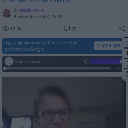
di Fdi. Ma nessuno s'indigna
di
Nicola Porro
9 Settembre 2022, 16:41
12.2k
75
Aggiungi nicolaporro.it alle tue fonti
CLICCA QUI
preferite su Google
Ascolta l'articolo
0:00
/
--:--
Video
Player