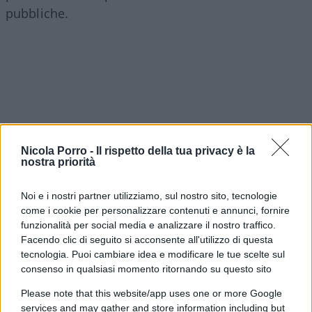
pubbliche.
Nicola Porro -
Il rispetto della tua privacy è la
nostra priorità
Noi e i nostri partner utilizziamo, sul nostro sito, tecnologie
come i cookie per personalizzare contenuti e annunci, fornire
funzionalità per social media e analizzare il nostro traffico.
Facendo clic di seguito si acconsente all'utilizzo di questa
È su questo confine che occorre muoversi con
tecnologia. Puoi cambiare idea e modificare le tue scelte sul
prudenza. Anche la separazione delle carriere, la
consenso in qualsiasi momento ritornando su questo sito
riorganizzazione degli uffici e i nuovi meccanismi
Please note that this website/app uses one or more Google
di controllo meritano di essere valutati per gli
services and may gather and store information including but