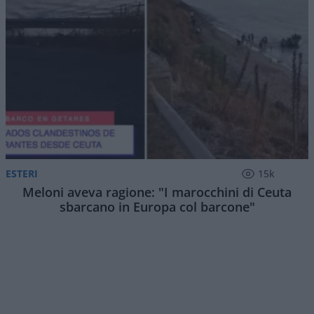
ESTERI
15k
Meloni aveva ragione: "I marocchini di Ceuta
sbarcano in Europa col barcone"