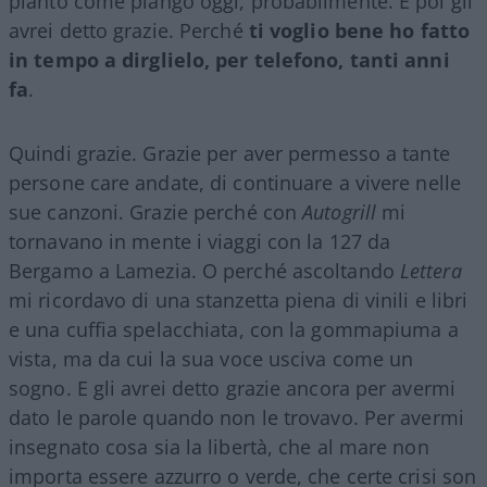
pianto come piango oggi, probabilmente. E poi gli
avrei detto grazie. Perché
ti voglio bene ho fatto
in tempo a dirglielo, per telefono, tanti anni
fa
.
Quindi grazie. Grazie per aver permesso a tante
persone care andate, di continuare a vivere nelle
sue canzoni. Grazie perché con
Autogrill
mi
tornavano in mente i viaggi con la 127 da
Bergamo a Lamezia. O perché ascoltando
Lettera
mi ricordavo di una stanzetta piena di vinili e libri
e una cuffia spelacchiata, con la gommapiuma a
vista, ma da cui la sua voce usciva come un
sogno. E gli avrei detto grazie ancora per avermi
dato le parole quando non le trovavo. Per avermi
insegnato cosa sia la libertà, che al mare non
importa essere azzurro o verde, che certe crisi son