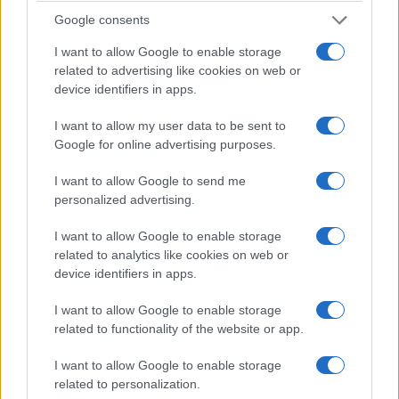
contemporaneamente, capace di controllare se
Google consents
stesso.
I want to allow Google to enable storage
related to advertising like cookies on web or
device identifiers in apps.
I want to allow my user data to be sent to
Google for online advertising purposes.
I want to allow Google to send me
personalized advertising.
I want to allow Google to enable storage
related to analytics like cookies on web or
device identifiers in apps.
I want to allow Google to enable storage
related to functionality of the website or app.
Forse è proprio questa l’occasione che resta
ancora da cogliere.
Fare della Corte non un
I want to allow Google to enable storage
ostacolo all’amministrazione, ma una
related to personalization.