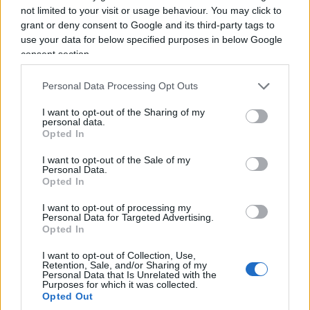
effetti concreti che produrranno, più che
not limited to your visit or usage behaviour. You may click to
grant or deny consent to Google and its third-party tags to
trasformati nell’ennesimo terreno di scontro tra
use your data for below specified purposes in below Google
Governo e magistratura.
Con una cautela in più
:
consent section.
ogni riforma di un organo di controllo dovrebbe
rafforzarne non soltanto l’efficienza, ma anche
Personal Data Processing Opt Outs
l’indipendenza e la percezione di indipendenza,
I want to opt-out of the Sharing of my
personal data.
perché l’autorevolezza di chi controlla dipende
Opted In
anche dalla distanza che mantiene da chi è
chiamato a controllare.
I want to opt-out of the Sale of my
Personal Data.
Opted In
Sarebbe infatti un errore raccontare questa
I want to opt-out of processing my
Personal Data for Targeted Advertising.
riforma come una partita con due squadre
:
Opted In
Palazzo Chigi da una parte e la Corte dei conti
I want to opt-out of Collection, Use,
dall’altra. La questione riguarda qualcosa di assai
Retention, Sale, and/or Sharing of my
Personal Data that Is Unrelated with the
meno spettacolare, ma molto più importante:
Purposes for which it was collected.
come rendere lo Stato capace di decidere e,
Opted Out