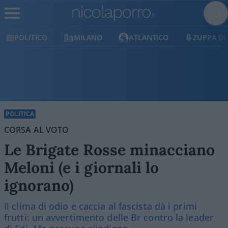
MILANO
ATLANTICO
ZUPPA DI PORRO
E
POLITICA
CORSA AL VOTO
Le Brigate Rosse minacciano
Meloni (e i giornali lo
ignorano)
Il clima di odio e caccia al fascista dà i primi
frutti: un avvertimento delle Br contro la leader