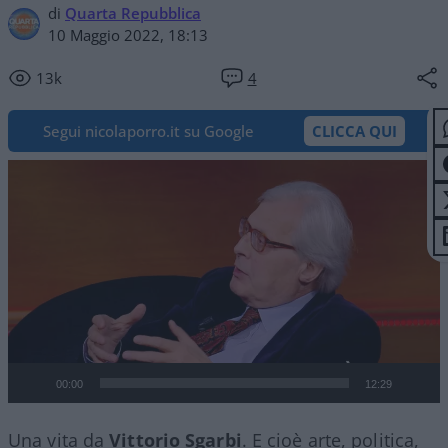
di
Quarta Repubblica
10 Maggio 2022, 18:13
13k
4
Segui nicolaporro.it su Google
CLICCA QUI
Video
Player
00:00
12:29
Una vita da
Vittorio Sgarbi
. E cioè arte, politica,