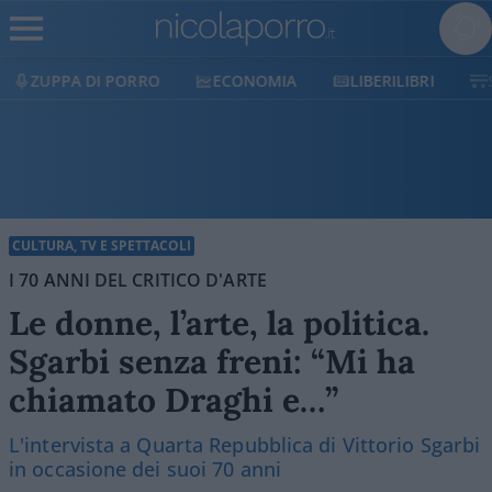
ECONOMIA
LIBERILIBRI
SHOP
SOSTIENICI
CULTURA, TV E SPETTACOLI
I 70 ANNI DEL CRITICO D'ARTE
Le donne, l’arte, la politica.
Sgarbi senza freni: “Mi ha
chiamato Draghi e…”
L'intervista a Quarta Repubblica di Vittorio Sgarbi
in occasione dei suoi 70 anni