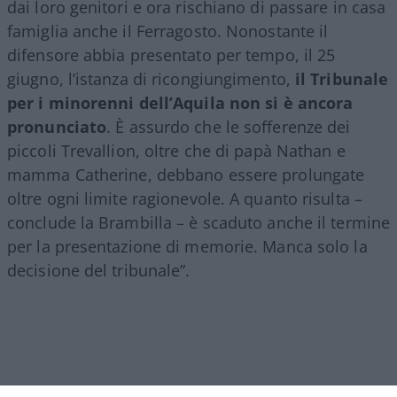
dai loro genitori e ora rischiano di passare in casa
famiglia anche il Ferragosto. Nonostante il
difensore abbia presentato per tempo, il 25
giugno, l’istanza di ricongiungimento,
il Tribunale
per i minorenni dell’Aquila non si è ancora
pronunciato
. È assurdo che le sofferenze dei
piccoli Trevallion, oltre che di papà Nathan e
mamma Catherine, debbano essere prolungate
oltre ogni limite ragionevole. A quanto risulta –
conclude la Brambilla – è scaduto anche il termine
per la presentazione di memorie. Manca solo la
decisione del tribunale”.