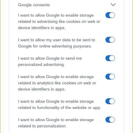
Louvre. Io quando ho un po’ di soldi compro
Google consents
un’opera d’arte: il Vittoriale, in confronto a casa
I want to allow Google to enable storage
mia, è vuoto”.
related to advertising like cookies on web or
device identifiers in apps.
#SILVIO BERLUSCONI
#VITTORIO SGARBI
I want to allow my user data to be sent to
Google for online advertising purposes.
4
I want to allow Google to send me
personalized advertising.
Leggi i commenti
I want to allow Google to enable storage
related to analytics like cookies on web or
SEDUTE SATIRICHE
device identifiers in apps.
Vignetta del 04/08/2026
I want to allow Google to enable storage
related to functionality of the website or app.
I want to allow Google to enable storage
Vai all'archivio delle vignette
related to personalization.