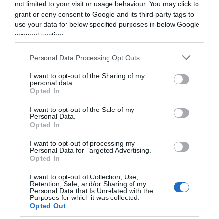
mentre rispondeva al telefono al premier. “Mi ha
not limited to your visit or usage behaviour. You may click to
grant or deny consent to Google and its third-party tags to
chiamato l’altro giorno per farmi gli auguri. Nel
use your data for below specified purposes in below Google
momento in cui mi ha chiamato ero in un negozio
consent section.
e ho sbattuto la testa e mi sono ulteriormente
ammaccato il naso”. Ha poi raccontato il rapporto
Personal Data Processing Opt Outs
con le sue figlie, avute da due donne diverse. E
I want to opt-out of the Sharing of my
della collezione di opere d’arte acquistate nel
personal data.
Opted In
tempo, già dedicate ad una fondazione nell’ottica
di trasformarla in un vero e proprio museo. “Io
I want to opt-out of the Sale of my
Personal Data.
giro senza soldi da 40 anni – ha raccontato Sgarbi
Opted In
– pagano sempre le persone che sono con me.
I want to opt-out of processing my
Non mi sono nemmeno accorto del passaggio
Personal Data for Targeted Advertising.
Opted In
dalla lira all’euro. C’è qualcuno che li amministra
per me”. Una persona, però, la invidia. Si chiama
I want to opt-out of Collection, Use,
Retention, Sale, and/or Sharing of my
Paolo Bonolis
: “Io lo invidio – ha riso – perché il
Personal Data that Is Unrelated with the
Purposes for which it was collected.
Cavaliere gli ha dato 80 milioni di euro in 4 anni,
Opted Out
avrà un conto in banca con cui potrebbe avere il