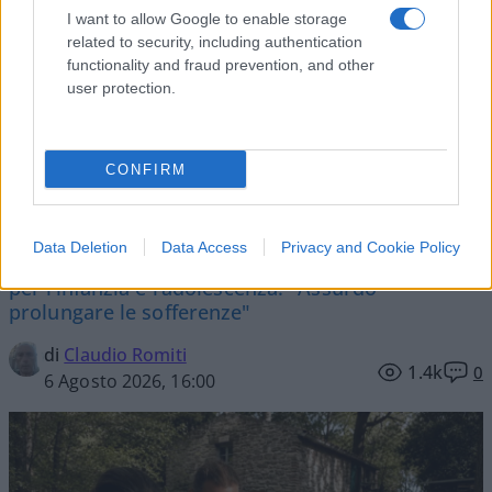
I want to allow Google to enable storage
related to security, including authentication
functionality and fraud prevention, and other
user protection.
Famiglia nel bosco, attesa
infinita: uno dei bimbi fa
CONFIRM
autolesionismo
Data Deletion
Data Access
Privacy and Cookie Policy
La presidente della Commissione parlamentare
per l’infanzia e l’adolescenza: "Assurdo
prolungare le sofferenze"
di
Claudio Romiti
1.4k
0
6 Agosto 2026, 16:00