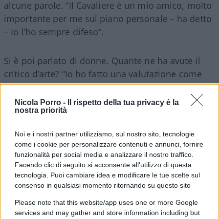
alcune parole. “Il Cavaliere è un mio amico, molto
importante per me sul piano personale – ha detto
– Io l’ho sempre difeso”.
Si è poi parlato di donne. Quante ne ha avute il
critico d’arte? “Io ho fatto una valutazione come
quella di Califano: almeno tre al mese, me le vuoi
dare?”. Le figlie, lì presenti, non sono
Nicola Porro -
Il rispetto della tua privacy è la
nostra priorità
scandalizzate: “Lui è così”. Magari non sarà
arrivato alle 35mila di
Fidel Castro
, ma insomma:
Noi e i nostri partner utilizziamo, sul nostro sito, tecnologie
poche non sarebbero.
come i cookie per personalizzare contenuti e annunci, fornire
funzionalità per social media e analizzare il nostro traffico.
Facendo clic di seguito si acconsente all'utilizzo di questa
tecnologia. Puoi cambiare idea e modificare le tue scelte sul
Durante l’intervista, Sgarbi ha rivelato anche di
consenso in qualsiasi momento ritornando su questo sito
aver ricevuto una chiamata da
Mario Draghi
in
Please note that this website/app uses one or more Google
occasione del compleanno di essersi ferito
services and may gather and store information including but