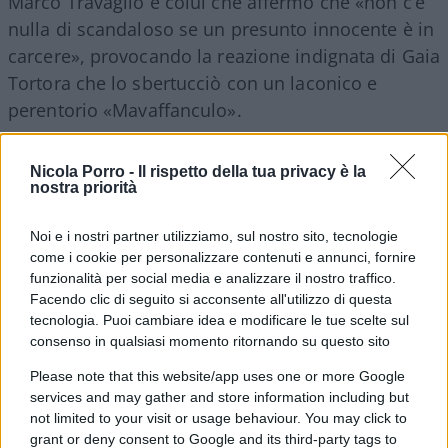
Marco Travaglio è colui che affermò che «non c’è
nulla di scandaloso se un presunto innocente è in
carcere», provocando la reazione indignata di Gaia
Tortora che lo sbertucciò con un laconico e
perentorio «Mavaffanculo».
L’attuale ministro della Giustizia Alfonso Bonafede
Nicola Porro -
Il rispetto della tua privacy è la
nostra priorità
è fautore di un principio esecrabile per cui se «c’è
un sospetto, anche chi è pulito, deve dimettersi»,
Noi e i nostri partner utilizziamo, sul nostro sito, tecnologie
ma adesso che il sospettato è diventato lui si
come i cookie per personalizzare contenuti e annunci, fornire
sottrarrà ai postulati del suo stesso
dogma
funzionalità per social media e analizzare il nostro traffico.
Facendo clic di seguito si acconsente all'utilizzo di questa
giustizialista
. Il solito manettaro con i polsi degli
tecnologia. Puoi cambiare idea e modificare le tue scelte sul
altri. Le culture politiche democratiche e liberali
consenso in qualsiasi momento ritornando su questo sito
devono marcare la distanza con il pregiudizio
Please note that this website/app uses one or more Google
intellettuale che plasma la brutalità giustizialista.
services and may gather and store information including but
not limited to your visit or usage behaviour. You may click to
grant or deny consent to Google and its third-party tags to