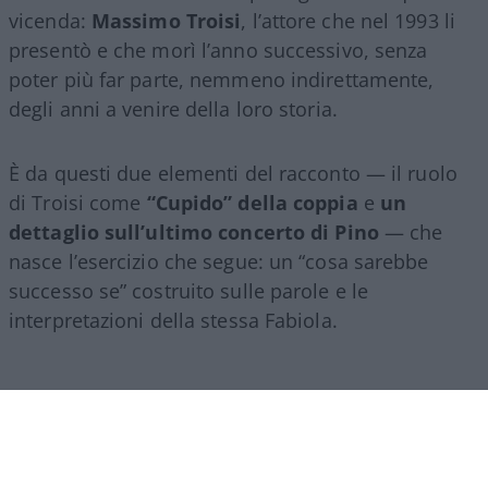
vicenda:
Massimo Troisi
, l’attore che nel 1993 li
presentò e che morì l’anno successivo, senza
poter più far parte, nemmeno indirettamente,
degli anni a venire della loro storia.
È da questi due elementi del racconto — il ruolo
di Troisi come
“Cupido” della coppia
e
un
dettaglio sull’ultimo concerto di Pino
— che
nasce l’esercizio che segue: un “cosa sarebbe
successo se” costruito sulle parole e le
interpretazioni della stessa Fabiola.