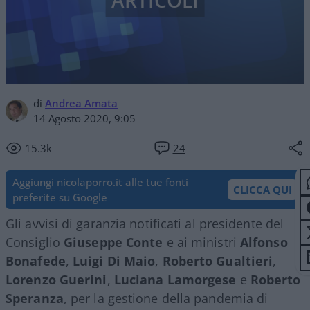
ARTICOLI
di
Andrea Amata
14 Agosto 2020, 9:05
15.3k
24
Aggiungi nicolaporro.it alle tue fonti
CLICCA QUI
preferite su Google
Gli avvisi di garanzia notificati al presidente del
Consiglio
Giuseppe Conte
e ai ministri
Alfonso
Bonafede
,
Luigi Di Maio
,
Roberto
Gualtieri
,
Lorenzo Guerini
,
Luciana
Lamorgese
e
Roberto
Speranza
, per la gestione della pandemia di