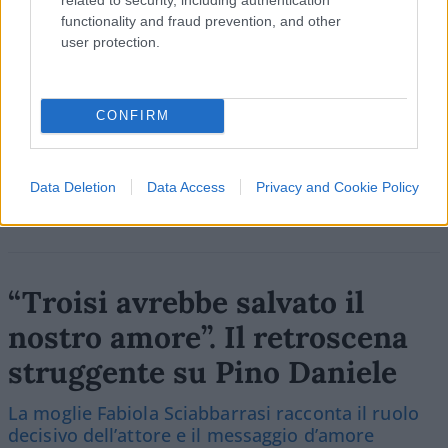
functionality and fraud prevention, and other
SEDUTE SATIRICHE
user protection.
Vignetta del 04/08/2026
CONFIRM
Vai all'archivio delle vignette
Data Deletion
Data Access
Privacy and Cookie Policy
“Troisi avrebbe salvato il
nostro amore”. Il retroscena
struggente su Pino Daniele
La moglie Fabiola Sciabbarrasi racconta il ruolo
decisivo dell’attore e il messaggio d’amore