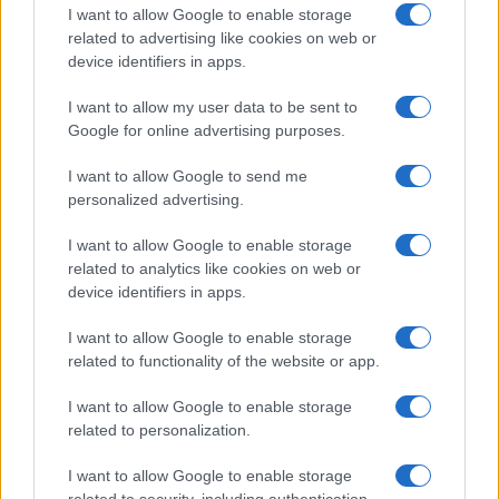
I want to allow Google to enable storage
related to advertising like cookies on web or
Decisioni, prosegue Conte, assunte seguendo il
device identifiers in apps.
parere degli scienziati. In verità, il Cts gli suggerì la
chiusura differenziata delle aree geografiche sulla
I want to allow my user data to be sent to
Google for online advertising purposes.
base degli indicatori epidemiologici, ma Conte agì
diversamente con il
lockdown totale
.
I want to allow Google to send me
personalized advertising.
#AVVISO DI GARANZIA
#COVID
I want to allow Google to enable storage
#GIUSEPPE CONTE
#GOVERNO GIALLOROSSO
related to analytics like cookies on web or
device identifiers in apps.
Pagina
PAGINA
Precedente
SUCCESSIVA
I want to allow Google to enable storage
related to functionality of the website or app.
24
I want to allow Google to enable storage
related to personalization.
Leggi i commenti
I want to allow Google to enable storage
related to security, including authentication