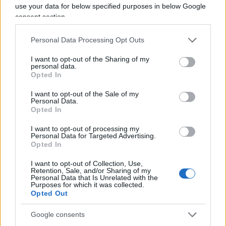
use your data for below specified purposes in below Google
La responsabilità di Conte non è penale ma
consent section.
politica
con scelte rivelatesi esiziali per la nostra
economia. L’incriminazione da applicare alla
Personal Data Processing Opt Outs
maggioranza rossogialla è di natura politica,
I want to opt-out of the Sharing of my
imputandole il disastro socio-economico che sta
personal data.
Opted In
deteriorando l’ossatura produttiva del Paese. Un
governo che sa decidere solo se si tratta di
I want to opt-out of the Sale of my
Personal Data.
bloccare il Paese e nel mentre somministra
Opted In
palliativi futili, declinati in una moltitudine di
I want to opt-out of processing my
bonus inefficaci con un’iniqua erogazione a
Personal Data for Targeted Advertising.
Opted In
pioggia, con l’aggravante di aver innescato un
processo di dissipazione delle risorse pubbliche.
I want to opt-out of Collection, Use,
Retention, Sale, and/or Sharing of my
Conte ha affidato alle piattaforme social un
Personal Data that Is Unrelated with the
Purposes for which it was collected.
comunicato prolisso in cui si sofferma sulla
Opted Out
straordinarietà della situazione che lo ha indotto
Google consents
ad assumere decisioni irrituali.