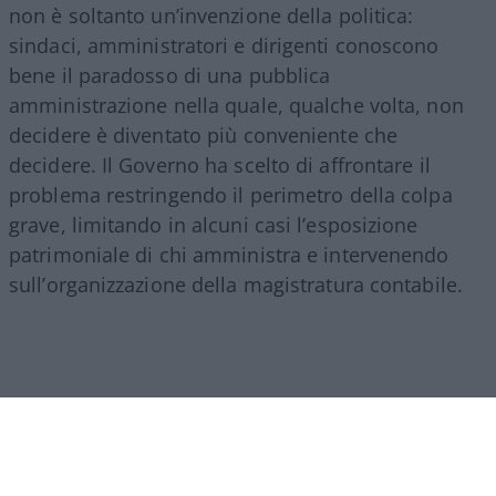
non è soltanto un’invenzione della politica:
sindaci, amministratori e dirigenti conoscono
bene il paradosso di una pubblica
amministrazione nella quale, qualche volta, non
decidere è diventato più conveniente che
decidere. Il Governo ha scelto di affrontare il
problema restringendo il perimetro della colpa
grave, limitando in alcuni casi l’esposizione
patrimoniale di chi amministra e intervenendo
sull’organizzazione della magistratura contabile.