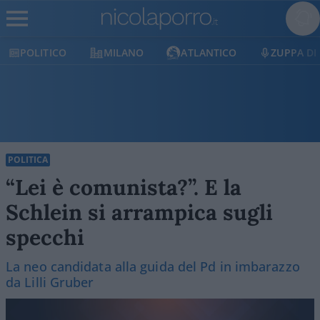
MILANO
ATLANTICO
ZUPPA DI PORRO
E
POLITICA
“Lei è comunista?”. E la
Schlein si arrampica sugli
specchi
La neo candidata alla guida del Pd in imbarazzo
da Lilli Gruber