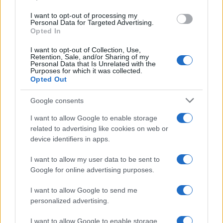
in abbondanza. Lontani (e non più ricordati) sono i
I want to opt-out of processing my
momenti in cui Schlein definiva i membri di
Personal Data for Targeted Advertising.
Potere al Popolo “compagne” e “compagni”, con
Opted In
una certa familiarità
(potete vedere l’intervista
I want to opt-out of Collection, Use,
“incriminata” a questo link
). E ancora, proprio
Retention, Sale, and/or Sharing of my
Personal Data that Is Unrelated with the
pochissimi giorni fa, l’attivista Lgbt auspicava il
Purposes for which it was collected.
Opted Out
rovesciamento del sistema “neoliberista”. O
meglio, il tentativo di “cambiare il modello di
Google consents
sviluppo neoliberista che si è rivelato
I want to allow Google to enable storage
insostenibile”. Insomma, tutto fuorché una
related to advertising like cookies on web or
sostenitrice del capitalismo. E da Lilli Gruber lo ha
device identifiers in apps.
dimostrato chiaramente.
I want to allow my user data to be sent to
Google for online advertising purposes.
Alla semplice domanda della conduttrice “Lei è
I want to allow Google to send me
anticapitalista?”, Schlein non riesce a rispondere,
personalized advertising.
rimane impicciata
e svicola: “Lei si sta riferendo
a delle cose che ho letto dalla stampa più
I want to allow Google to enable storage