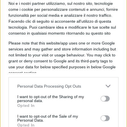
mondo postfascista.
Noi e i nostri partner utilizziamo, sul nostro sito, tecnologie
come i cookie per personalizzare contenuti e annunci, fornire
funzionalità per social media e analizzare il nostro traffico.
Insomma, chi è nata nel 1985 (cioè, quando il
Facendo clic di seguito si acconsente all'utilizzo di questa
comunismo c’era) non può essere trattato in tal
tecnologia. Puoi cambiare idea e modificare le tue scelte sul
consenso in qualsiasi momento ritornando su questo sito
modo. Mentre chi è nata nel 1977 (quando il
fascismo non c’era) deve essere trattata come una
Please note that this website/app uses one or more Google
services and may gather and store information including but
pericolosa militante di estrema destra. Un dato
not limited to your visit or usage behaviour. You may click to
curioso, soprattutto perché
Elly Schlein non ha
grant or deny consent to Google and its third-party tags to
preso alcuna distanza dalla realtà comunista
use your data for below specified purposes in below Google
di ieri e di oggi. Eppure, la domanda della Gruber
consent section.
è così semplice da poter rispondere con un sì o
Personal Data Processing Opt Outs
con un no: “Lei è comunista?”. Un quesito da
risposta a dir poco immediata.
I want to opt-out of the Sharing of my
personal data.
Opted In
I want to opt-out of the Sale of my
Personal Data.
Ma gli aspetti per definirsi “comunista” ce ne sono
Opted In