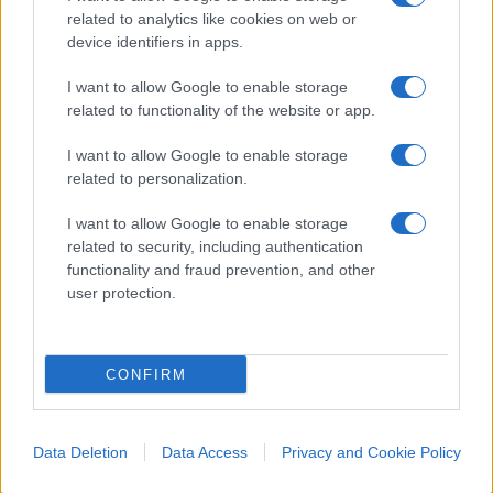
related to analytics like cookies on web or
orientata a destra”. E ci mancava pure l’attacco
device identifiers in apps.
contro i quotidiani liberali e conservatori, i quali
rischiano di condividere notizie “
che puzzano di
I want to allow Google to enable storage
related to functionality of the website or app.
sessismo, antisemitismo
e
omobilesbotransfobia”. Della risposta,
I want to allow Google to enable storage
ovviamente, non c’è traccia. Così come per le
related to personalization.
accuse di essere ebrea anti-israeliana.
I want to allow Google to enable storage
related to security, including authentication
functionality and fraud prevention, and other
user protection.
Anche qui, ci sono alcune novità. Nel 2018, Elly
Schlein partecipava alla XVI Conferenza dei
Palestinesi d’Europa (protagonisti delle
CONFIRM
manifestazioni contro Israele a Milano nel 2017),
dove intervenne all’interno della parte del comizio
intitolata: “Gerusalemme, capitale della Palestina”.
Data Deletion
Data Access
Privacy and Cookie Policy
Fra i partecipanti, compare l’attivista
Francesco