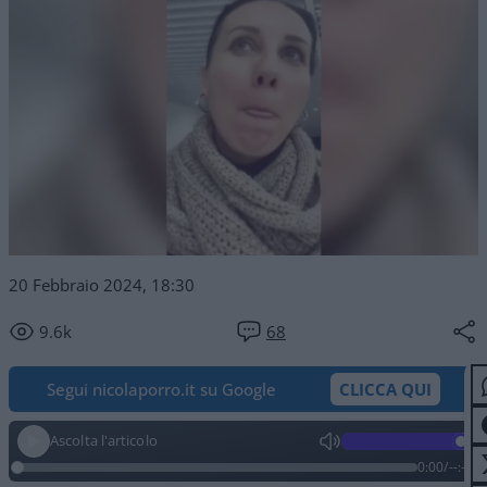
20 Febbraio 2024, 18:30
9.6k
68
Segui nicolaporro.it su Google
CLICCA QUI
Ascolta l'articolo
0:00
/
--:--