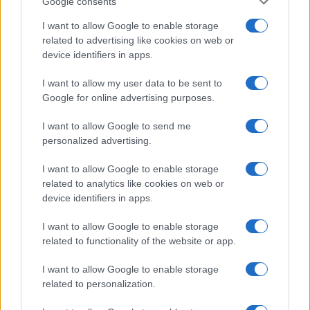
Google consents
le è capitato in occasione della sua permanenza
I want to allow Google to enable storage
all’aeroporto di
Fiumicino
. Il comportamento
related to advertising like cookies on web or
descritto è assolutamente non in linea con gli
device identifiers in apps.
standard applicati dai partner commerciali di
I want to allow my user data to be sent to
Aeroporti di Roma. Per quanto possa occorrere,
Google for online advertising purposes.
naturalmente confermiamo che non esiste alcuna
norma che vieti la vendita di generi alimentari o di
I want to allow Google to send me
personalized advertising.
beni di qualsiasi tipo a persone con cittadinanza
di determinati Paesi”.
I want to allow Google to enable storage
related to analytics like cookies on web or
device identifiers in apps.
In parallelo, il gruppo
Aelia Duty Free Italia
ha
espresso le sue scuse a Larina, descrivendo
I want to allow Google to enable storage
related to functionality of the website or app.
l’incidente come un caso isolato e assicurando
l’introduzione di misure correttive interne per
I want to allow Google to enable storage
prevenire il ripetersi di situazioni simili in futuro.
related to personalization.
“Ci scusiamo per quanto avvenuto nel nostro store