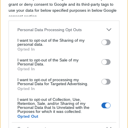
attraverso i
social
media
, ha rapidamente
grant or deny consent to Google and its third-party tags to
catturato l’attenzione pubblica, sollevando
use your data for below specified purposes in below Google
consent section.
questioni sulla legittimità e sull’etica di tali
comportamenti escludenti. La reazione non si è
Personal Data Processing Opt Outs
fatta attendere da parte delle strutture coinvolte.
I want to opt-out of the Sharing of my
Aeroporti di Roma
(Adr), sebbene abbia
personal data.
dichiarato di non essere direttamente
Opted In
responsabile per le dinamiche del negozio duty
I want to opt-out of the Sale of my
Personal Data.
free, ha manifestato solidarietà verso Larina,
Opted In
criticando apertamente l’accaduto e ribadendo
che tali azioni
non rispecchiano i valori di
I want to opt-out of processing my
Personal Data for Targeted Advertising.
accoglienza e inclusività
dei suoi partner
Opted In
commerciali. Ha inoltre sottolineato l’assenza di
I want to opt-out of Collection, Use,
qualsiasi direttiva ministeriale che imponga
Retention, Sale, and/or Sharing of my
Personal Data that Is Unrelated with the
restrizioni sulla vendita di beni a individui in base
Purposes for which it was collected.
Opted Out
alla loro nazionalità. “Gentile Anna – si legge –
siamo costernati e ci rammarichiamo per quanto