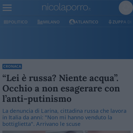
POLITICO
MILANO
ATLANTICO
ZUPPA DI PO
CRONACA
“Lei è russa? Niente acqua”.
Occhio a non esagerare con
l’anti-putinismo
La denuncia di Larina, cittadina russa che lavora
in Italia da anni: "Non mi hanno venduto la
bottiglietta". Arrivano le scuse