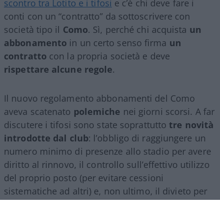
scontro tra Lotito e i tifosi
e c’è chi deve fare i
conti con un “contratto” da sottoscrivere con
società tipo il
Como
. Sì, perché chi acquista
un
abbonamento
in un certo senso firma
un
contratto
con la propria società e deve
rispettare alcune regole
.
Il nuovo regolamento abbonamenti del Como
aveva scatenato
polemiche
nei giorni scorsi. A far
discutere i tifosi sono state soprattutto
tre novità
introdotte dal club
: l’obbligo di raggiungere un
numero minimo di presenze allo stadio per avere
diritto al rinnovo, il controllo sull’effettivo utilizzo
del proprio posto (per evitare cessioni
sistematiche ad altri) e, non ultimo, il divieto per
gli abbonati di indossare i colori della squadra
avversaria. Regole percepite da molti come troppo