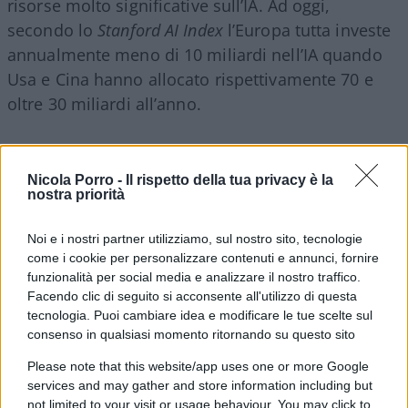
risorse molto significative sull’IA. Ad oggi,
secondo lo
Stanford AI Index
l’Europa tutta investe
annualmente meno di 10 miliardi nell’IA quando
Usa e Cina hanno allocato rispettivamente 70 e
oltre 30 miliardi all’anno.
Leggi anche:
Nicola Porro -
Il rispetto della tua privacy è la
nostra priorità
L’Ue mette i paletti all’intelligenza artificiale, ma
sarà un flop
Noi e i nostri partner utilizziamo, sul nostro sito, tecnologie
come i cookie per personalizzare contenuti e annunci, fornire
funzionalità per social media e analizzare il nostro traffico.
Facendo clic di seguito si acconsente all'utilizzo di questa
Il vero tema di cui dovremmo preoccuparci è
tecnologia. Puoi cambiare idea e modificare le tue scelte sul
consenso in qualsiasi momento ritornando su questo sito
invece che gli investimenti in ricerca e sviluppo
sulle tecnologie digitali sono in Europa un quinto
Please note that this website/app uses one or more Google
services and may gather and store information including but
di quelli americani e meno delle metà di quelli
not limited to your visit or usage behaviour. You may click to