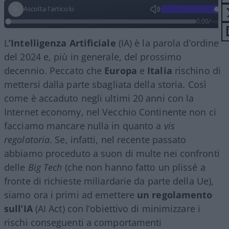
Ascolta l'articolo
0:00
/
--:--
L
’Intelligenza Artificiale
(IA) è la parola d’ordine
del 2024 e, più in generale, del prossimo
decennio. Peccato che
Europa
e
Italia
rischino di
mettersi dalla parte sbagliata della storia. Così
come è accaduto negli ultimi 20 anni con la
Internet economy, nel Vecchio Continente non ci
facciamo mancare nulla in quanto a
vis
regolatoria
. Se, infatti, nel recente passato
abbiamo proceduto a suon di multe nei confronti
delle
Big Tech
(che non hanno fatto un plissé a
fronte di richieste miliardarie da parte della Ue),
siamo ora i primi ad emettere
un regolamento
sull’IA
(AI Act) con l’obiettivo di minimizzare i
rischi conseguenti a comportamenti