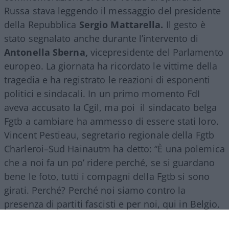
Russa stava leggendo il messaggio del presidente
della Repubblica
Sergio Mattarella.
Il gesto è
stato segnalato anche durante l’intervento di
Antonella Sberna,
vicepresidente del Parlamento
europeo. La giornata ha ricordato le vittime della
tragedia e ha registrato le reazioni di esponenti
politici e sindacali. In un primo momento FdI
aveva accusato la Cgil, ma poi il sindacato belga
Fgtb a cambiare ha ammesso di essere stati loro.
Vincent Pestieau, segretario regionale della Fgtb
Charleroi–Sud Hainautm ha detto: “È una polemica
che a noi fa un po’ ridere perché, se si guardano
bene le foto, tutti i compagni della Fgtb si sono
girati. Perché? Perché noi siamo contro la
presenza di partiti fascisti e per noi, qui in Belgio,
Fratelli d’Italia è un partito di estrema destra”.