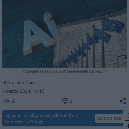
© Sasaran Olteanu's e Just_Super tramite Canva.com
di Giuliano Noci
8 Marzo 2024, 16:15
5k
2
Aggiungi nicolaporro.it alle tue fonti
CLICCA QUI
preferite su Google