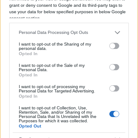
cinesi. Il vero tema per l’Europa è quindi quello di
grant or deny consent to Google and its third-party tags to
evitare di infilarsi in una prospettiva di
use your data for below specified purposes in below Google
retroguardia dove si cerca di
frenare una
consent section.
tecnologia
quando questa verrà cavalcata in altre
Personal Data Processing Opt Outs
aree geopolitiche, che a quel punto potrebbero
diventare egemoni dal punto di vista tecnologico
I want to opt-out of the Sharing of my
personal data.
ed economico.
Opted In
I want to opt-out of the Sale of my
Le difficoltà dell’Europa sul fronte tecnologico
Personal Data.
Opted In
dipendono peraltro anche da altri fattori,
caratteristici del Vecchio Continente. Intendo fare
I want to opt-out of processing my
Personal Data for Targeted Advertising.
riferimento all’elevata frammentazione dei mercati
Opted In
nazionali, la difficoltà di sviluppare progetti
I want to opt-out of Collection, Use,
realmente scalabili e una cultura di fondo che
Retention, Sale, and/or Sharing of my
Personal Data that Is Unrelated with the
rende magmatico e burocratico qualsiasi
Purposes for which it was collected.
Opted Out
cambiamento. Questo significa che, oltre alla
sfida dell’IA, l’Europa rischia di perdere la partita