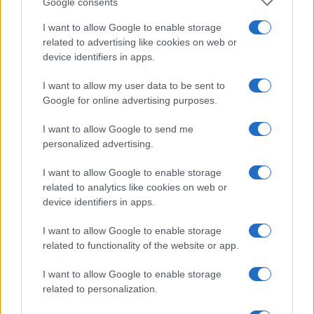
Google consents
anche in settori tradizionali, come quello
I want to allow Google to enable storage
automobilistico
, dove la transizione digitale e
related to advertising like cookies on web or
ambientale stanno determinano un radicale
device identifiers in apps.
riassetto delle catene del valore.
I want to allow my user data to be sent to
Google for online advertising purposes.
I want to allow Google to send me
L’Europa ha dunque bisogno di una scossa.
personalized advertising.
Necessita di essere pragmatica e di uscire dalla
sterile prospettiva etica
in cui si è infilata,
I want to allow Google to enable storage
related to analytics like cookies on web or
mettendo al centro il tema della competitività e
device identifiers in apps.
della consapevolezza che la competizione si gioca
con colossi che fanno della massa degli
I want to allow Google to enable storage
related to functionality of the website or app.
investimenti la cifra delle rispettive politiche di
sviluppo. In termini concreti, significa rimettersi a
I want to allow Google to enable storage
fare
politica
industriale
, concentrare
related to personalization.
investimenti in priorità chiare dal punto di vista