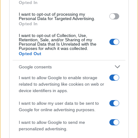
Opted In
I want to opt-out of processing my
Personal Data for Targeted Advertising.
Ovviamente, salvo i 4 gatti in fila per 3 col resto di
Opted In
2 che ancora si ostinano a buttar soldi
I want to opt-out of Collection, Use,
nell’Espresso ogni settimana, la platea si è divisa a
Retention, Sale, and/or Sharing of my
Personal Data that Is Unrelated with the
metà: da una parte quelli che si vergognano,
Purposes for which it was collected.
Opted Out
dall’altra quelli che si scompisciano. E niente, è
più forte di loro, non ce la fanno.
L’Espresso
conta
Google consents
più direttori che lettori, ma l’effetto Damilano
I want to allow Google to enable storage
persiste e le copertine scorrono in un tripudio di
related to advertising like cookies on web or
umorismo involontario, che poi si potrà sempre
device identifiers in apps.
archiviare alla voce: errori di comunicazione.
I want to allow my user data to be sent to
Google for online advertising purposes.
Cosa avrebbe fatto questa ventenne infatuata del
I want to allow Google to send me
metal nordico, a parte scontare un dolore terribile
personalized advertising.
ma dirottandolo, maliziosamente, su metà