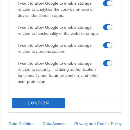
umanità, quella maschile, nel modo più
I want to allow Google to enable storage
related to analytics like cookies on web or
pretestuoso e strampalato, non si capisce:
device identifiers in apps.
evidentemente all’
Espresso
va bene così, sta bene
quello che non si capisce, oltre un certo limite la
I want to allow Google to enable storage
related to functionality of the website or app.
militanza uccide la logica, il fanatismo o è
irrazionale o non è. Da parte sua, la nuova intellò
I want to allow Google to enable storage
dell’antipatriarcà, la Giovanna d’Arco del
related to personalization.
femminismo influencer, proclama: “Sono contenta
I want to allow Google to enable storage
di essere stata presa sul serio”. Non se l’aspettava
related to security, including authentication
neanche lei, ma nel meraviglioso mondo di
functionality and fraud prevention, and other
sinistra, delle Chiara Valerio che per anni portano
user protection.
in processione le
Chiara Ferragni
, salvo pigliare
una facciata contro un pandoro, tutto è possibile
CONFIRM
e specialmente l’impossibile. Tutto quello che
puoi pensare è vero: l’
Espresso
chiude l’anno in
bellezza, per il prossimo ci aspettiamo qualcosa
Data Deletion
Data Access
Privacy and Cookie Policy
all’altezza, per esempio san
Luca Casarini
in