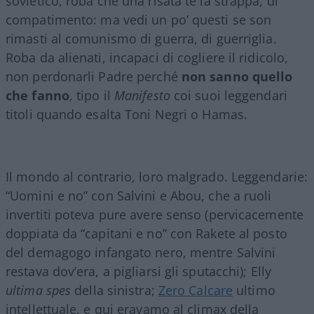
sovietico, roba che una risata te la strappa, di
compatimento: ma vedi un po’ questi se son
rimasti al comunismo di guerra, di guerriglia.
Roba da alienati, incapaci di cogliere il ridicolo,
non perdonarli Padre perché
non sanno quello
che fanno
, tipo il
Manifesto
coi suoi leggendari
titoli quando esalta Toni Negri o Hamas.
Il mondo al contrario, loro malgrado. Leggendarie:
“Uomini e no” con Salvini e Abou, che a ruoli
invertiti poteva pure avere senso (pervicacemente
doppiata da “capitani e no” con Rakete al posto
del demagogo infangato nero, mentre Salvini
restava dov’era, a pigliarsi gli sputacchi); Elly
ultima spes
della sinistra;
Zero Calcare
ultimo
intellettuale, e qui eravamo al climax della