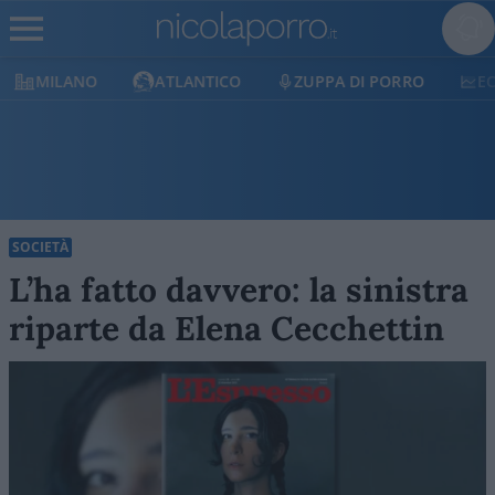
MILANO
ATLANTICO
ZUPPA DI PORRO
E
SOCIETÀ
L’ha fatto davvero: la sinistra
riparte da Elena Cecchettin