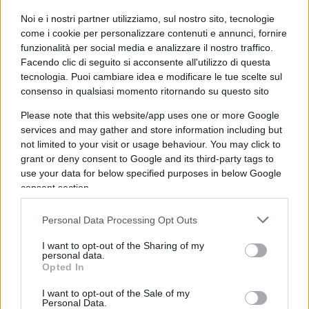
addosso. Invece hanno
fotoshoppato
come non ci
fosse un domani, ottenendo un mistificatorio
Noi e i nostri partner utilizziamo, sul nostro sito, tecnologie
come i cookie per personalizzare contenuti e annunci, fornire
effetto rembrandesco.
funzionalità per social media e analizzare il nostro traffico.
Facendo clic di seguito si acconsente all'utilizzo di questa
Potevano anche, la copertina,
dedicarla alla
tecnologia. Puoi cambiare idea e modificare le tue scelte sul
consenso in qualsiasi momento ritornando su questo sito
nonna
; e perché no a
Papa Gino Cecchettin
, che,
nel personalissimo derby familiare, era partito un
Please note that this website/app uses one or more Google
services and may gather and store information including but
po’ staccato ma poi ha subito scavalcato la figlia,
not limited to your visit or usage behaviour. You may click to
salvo inciampare in alcuni errori di comunicazione
grant or deny consent to Google and its third-party tags to
relativi a presunti autogradi sessisti del passato? E
use your data for below specified purposes in below Google
va beh, hanno scelto la sora Elena “che ha
consent section.
trasformato”, com’è che dicono?, “
il dolore
Personal Data Processing Opt Outs
personale in un atto d’accusa
, in una lucida
analisi del patriarcato”. La lucida analisi sarebbe:
I want to opt-out of the Sharing of my
personal data.
mia sorella l’avete ammazzata tutti, lo stupro è di
Opted In
Stato, Salvini boia, diamo fuoco a tutto, Elly sono
I want to opt-out of the Sale of my
qua.
Personal Data.