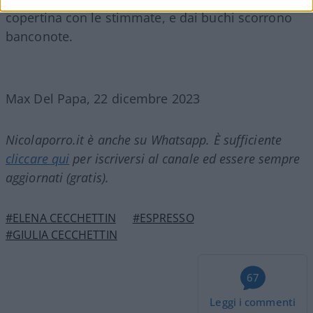
copertina con le stimmate, e dai buchi scorrono
banconote.
Max Del Papa, 22 dicembre 2023
Nicolaporro.it è anche su Whatsapp. È sufficiente
cliccare qui
per iscriversi al canale ed essere sempre
aggiornati (gratis).
#ELENA CECCHETTIN
#ESPRESSO
#GIULIA CECCHETTIN
67
Leggi i commenti