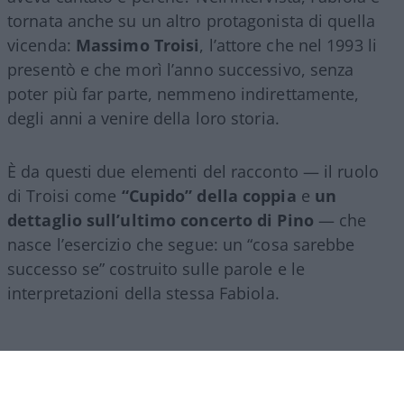
tornata anche su un altro protagonista di quella
vicenda:
Massimo Troisi
, l’attore che nel 1993 li
presentò e che morì l’anno successivo, senza
poter più far parte, nemmeno indirettamente,
degli anni a venire della loro storia.
È da questi due elementi del racconto — il ruolo
di Troisi come
“Cupido” della coppia
e
un
dettaglio sull’ultimo concerto di Pino
— che
nasce l’esercizio che segue: un “cosa sarebbe
successo se” costruito sulle parole e le
interpretazioni della stessa Fabiola.