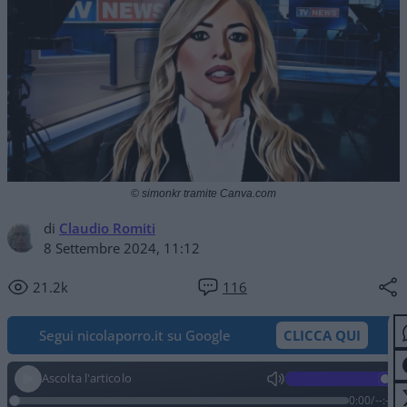
© simonkr tramite Canva.com
di
Claudio Romiti
8 Settembre 2024, 11:12
21.2k
116
Segui nicolaporro.it su Google
CLICCA QUI
Ascolta l'articolo
0:00
/
--:--