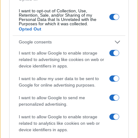
ambizioso fine giustifica qualsiasi mezzo, non
dovesse trovare un qualche argine nel nostro
I want to opt-out of Collection, Use,
Retention, Sale, and/or Sharing of my
sistema democratico, affetto da ipertrofia di ruoli
Personal Data that Is Unrelated with the
Purposes for which it was collected.
e di incarichi, ne vedremo ancora delle belle.
Opted Out
Google consents
Claudio Romiti, 8 settembre 2024
I want to allow Google to enable storage
related to advertising like cookies on web or
device identifiers in apps.
Nicolaporro.it è anche su Whatsapp. È
I want to allow my user data to be sent to
sufficiente
cliccare qui
per iscriversi al canale ed
Google for online advertising purposes.
essere sempre aggiornati (gratis)
I want to allow Google to send me
personalized advertising.
#GENNARO SANGIULIANO
#MARIA ROSARIA BOCCIA
I want to allow Google to enable storage
related to analytics like cookies on web or
device identifiers in apps.
116