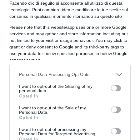
Facendo clic di seguito si acconsente all'utilizzo di questa
tecnologia. Puoi cambiare idea e modificare le tue scelte sul
Ma anche la signora
Maria Rosaria Boccia
, che la
consenso in qualsiasi momento ritornando su questo sito
citata stampa sta presentando
come una novella
Please note that this website/app uses one or more Google
Giovanna D’Arco
, ha manifestato una
services and may gather and store information including but
imbarazzante faccia tosta nel rivendicare i “meriti”
not limited to your visit or usage behaviour. You may click to
di un incarico prima conferito e poi revocato, le
grant or deny consent to Google and its third-party tags to
use your data for below specified purposes in below Google
cui modalità di attribuzione non entreranno
consent section.
certamente nei libri di scuola. In tal senso,
l’irresistibile smania di arrampicarsi
Personal Data Processing Opt Outs
dell’imprenditrice/influencer sembra aver messo
I want to opt-out of the Sharing of my
in secondo piano i sempre più antiquati e noiosi
personal data.
Opted In
scrupoli morali.
I want to opt-out of the Sale of my
Personal Data.
Opted In
D’altro canto, se l’espressione di
un così
I want to opt-out of processing my
involgarito machiavellismo
, in cui ogni più
Personal Data for Targeted Advertising.
Opted In