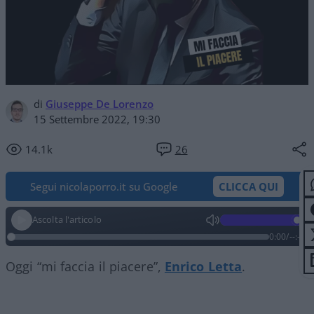
di
Giuseppe De Lorenzo
15 Settembre 2022, 19:30
14.1k
26
Segui nicolaporro.it su Google
CLICCA QUI
Ascolta l'articolo
0:00
/
--:--
Oggi “mi faccia il piacere”,
Enrico Letta
.