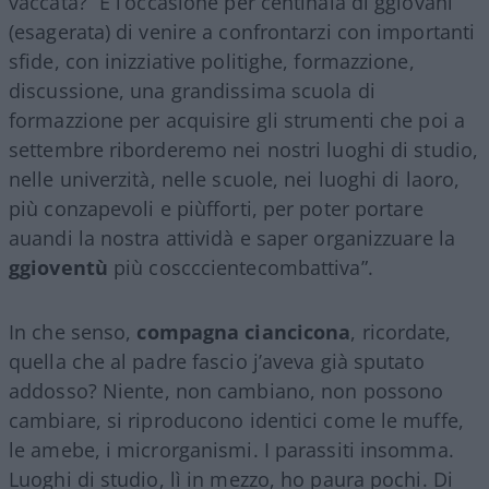
vaccata? “È l’occasione per centinaia di ggiovani
(esagerata) di venire a confrontarzi con importanti
sfide, con inizziative politighe, formazzione,
discussione, una grandissima scuola di
formazzione per acquisire gli strumenti che poi a
settembre riborderemo nei nostri luoghi di studio,
nelle univerzità, nelle scuole, nei luoghi di laoro,
più conzapevoli e piùfforti, per poter portare
auandi la nostra attividà e saper organizzuare la
ggioventù
più coscccientecombattiva”.
In che senso,
compagna ciancicona
, ricordate,
quella che al padre fascio j’aveva già sputato
addosso? Niente, non cambiano, non possono
cambiare, si riproducono identici come le muffe,
le amebe, i microrganismi. I parassiti insomma.
Luoghi di studio, lì in mezzo, ho paura pochi. Di