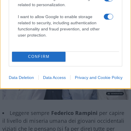
comunismo con i soldi degli altri
related to personalization.
di
Max Del Papa
I want to allow Google to enable storage
3.5k
11
9 Agosto 2026, 8:52
related to security, including authentication
functionality and fraud prevention, and other
user protection.
CONFIRM
Data Deletion
Data Access
Privacy and Cookie Policy
Leggere sempre
Federico Rampini
per capire
il livello di miseria umana dei giovani occidentali
viziati che le pensano (si fa per dire) tutte per