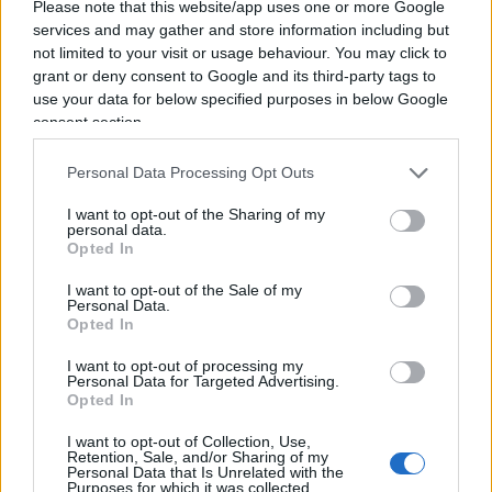
Please note that this website/app uses one or more Google
services and may gather and store information including but
Sánchez schiera la Guardia
not limited to your visit or usage behaviour. You may click to
grant or deny consent to Google and its third-party tags to
Civil contro gli italiani: qui
use your data for below specified purposes in below Google
consent section.
siamo al ridicolo!
Personal Data Processing Opt Outs
Zuppa di Porro del 9 agosto 2026: rassegna
stampa quotidiana
I want to opt-out of the Sharing of my
personal data.
di
Nicola Porro
Opted In
3.1k
21
9 Agosto 2026, 9:55
I want to opt-out of the Sale of my
Personal Data.
Opted In
I want to opt-out of processing my
Personal Data for Targeted Advertising.
Opted In
I want to opt-out of Collection, Use,
Retention, Sale, and/or Sharing of my
Personal Data that Is Unrelated with the
Purposes for which it was collected.