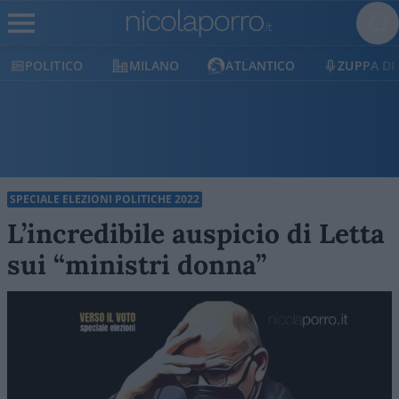
POLITICO
MILANO
ATLANTICO
ZUPPA DI
SPECIALE ELEZIONI POLITICHE 2022
L’incredibile auspicio di Letta
sui “ministri donna”