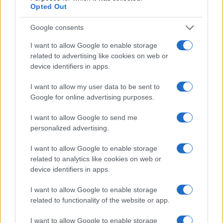
Opted Out
Google consents
I want to allow Google to enable storage
related to advertising like cookies on web or
device identifiers in apps.
I want to allow my user data to be sent to
Google for online advertising purposes.
Rassegna stampa quotidiana
I want to allow Google to send me
personalized advertising.
Il campeggio dei comunisti:
I want to allow Google to enable storage
related to analytics like cookies on web or
tutti in vacanza, ma sempre
device identifiers in apps.
con falce e martello
I want to allow Google to enable storage
related to functionality of the website or app.
Canne, pastasciutta antifà e indottrinamento: la
rivoluzione dei giovani viziati che giocano al
I want to allow Google to enable storage