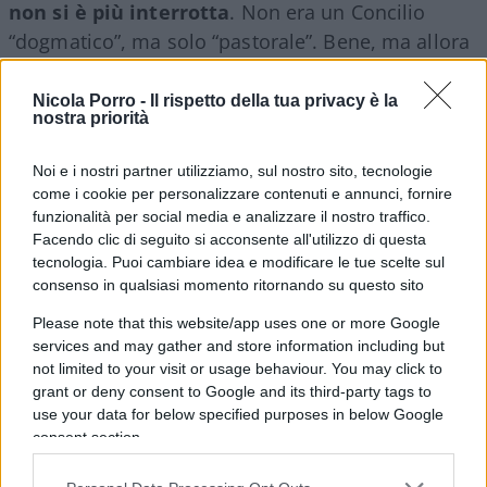
non si è più interrotta
. Non era un Concilio
“dogmatico”, ma solo “pastorale”. Bene, ma allora
perché è considerato intoccabile? Se un Bergoglo
si permette tranquillamente di modificare a suo
Nicola Porro -
Il rispetto della tua privacy è la
nostra priorità
libito il Paternoster, che è la sola preghiera
insegnata direttamente da Cristo, e nessuno fa
Noi e i nostri partner utilizziamo, sul nostro sito, tecnologie
una piega, perché le pieghe, i plissé e gli stropicci
come i cookie per personalizzare contenuti e annunci, fornire
vengono fatti a proposito di un Concilio solo
funzionalità per social media e analizzare il nostro traffico.
Facendo clic di seguito si acconsente all'utilizzo di questa
pastorale?
tecnologia. Puoi cambiare idea e modificare le tue scelte sul
consenso in qualsiasi momento ritornando su questo sito
Please note that this website/app uses one or more Google
È quel che dicono i c.d. tradizionalisti, ma si
services and may gather and store information including but
trovano di fronte sempre muri d’acciaio, con
not limited to your visit or usage behaviour. You may click to
grant or deny consent to Google and its third-party tags to
prelati che dicono, testuale: piuttosto che dire
use your data for below specified purposes in below Google
messa davanti a un muro mi sparo. E la messa
consent section.
non è che la punta di iceberg della annosissima