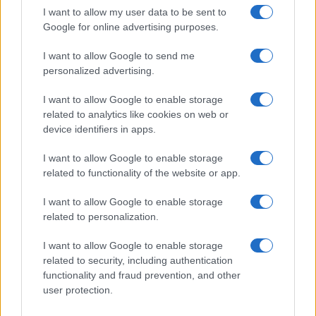
sigillate da Bergoglio. Ora, fortunatamente,
I want to allow my user data to be sent to
Google for online advertising purposes.
Prevost prova a vedere come uscire dall’impasse.
Auguri. Anche perché sa bene che i seminari
I want to allow Google to send me
secondo la Tradizione (della Chiesa) traboccano
personalized advertising.
mentre gli altri chiudono per mancanza di
I want to allow Google to enable storage
frequentatori. La messa con l’antico rito è sempre
related to analytics like cookies on web or
più richiesta, e in tutta la cattolicità, compreso nei
device identifiers in apps.
suoi Usa. Eppure, qualche lungimirante aveva già
I want to allow Google to enable storage
dall’inizio tutti gli elementi per immaginare il
related to functionality of the website or app.
seguito. Quando Lefebvre subì l’inpeachment, la
principessa Elvira Pallavicini gli mise a
I want to allow Google to enable storage
related to personalization.
disposizione i saloni del suo palazzo romano
perché dicesse la sua. L’affollamento fu tale che,
I want to allow Google to enable storage
fuori, ci volle la polizia a disciplinare l’accesso.
related to security, including authentication
functionality and fraud prevention, and other
Non solo: l’élite artistica inglese, Agatha Christie in
user protection.
testa, chiese e ottenne il mantenimento della