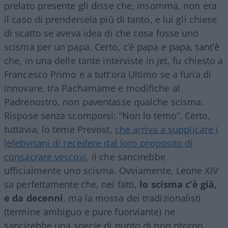
prelato presente gli disse che, insomma, non era
il caso di prendersela più di tanto, e lui gli chiese
di scatto se aveva idea di che cosa fosse uno
scisma per un papa. Certo, c’è papa e papa, tant’è
che, in una delle tante interviste in jet, fu chiesto a
Francesco Primo e a tutt’ora Ultimo se a furia di
innovare, tra Pachamame e modifiche al
Padrenostro, non paventasse qualche scisma.
Rispose senza scomporsi: “Non lo temo”. Certo,
tuttavia, lo teme Prevost,
che arriva a supplicare i
lefebvriani di recedere dal loro proposito di
consacrare vescovi
, il che sancirebbe
ufficialmente uno scisma. Ovviamente, Leone XIV
sa perfettamente che, nei fatti,
lo scisma c’è già,
e da decenni
, ma la mossa dei tradizionalisti
(termine ambiguo e pure fuorviante) ne
sancirebbe una specie di punto di non ritorno.