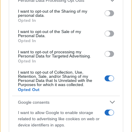
polemica.
Benedetto XVI cercò di mediare
Personal Data Processing Opt Outs
liberalizzando la messa old style
e, a proposito
I want to opt-out of the Sharing of my
personal data.
dell’interpretazione del Concilio, suggerì la
Opted In
“ermeneutica nella continuità”. Che era cercare di
salvare capra e cavoli, ma neanche questa gli
I want to opt-out of the Sale of my
Personal Data.
riuscì perché le posizioni si erano ormai
Opted In
cristallizzate e, per certe teste mitrate, era
I want to opt-out of processing my
diventata una questione di principio. Infatti, per
Personal Data for Targeted Advertising.
Opted In
l’altra sponda, non era solo questione di messa,
ma anche di “ammucchiate” (cito) di Assisi, nelle
I want to opt-out of Collection, Use,
Retention, Sale, and/or Sharing of my
quali il cattolicesimo diventata uno dei tanti,
Personal Data that Is Unrelated with the
Purposes for which it was collected.
indifferenti modi di avere a che fare con Dio. E
Opted Out
c’erano anche “religioni”, come il buddismo per
Google consents
esempio, che non erano nemmeno religioni.
I want to allow Google to enable storage
related to advertising like cookies on web or
Le timide aperture di Ratzinger furono
device identifiers in apps.
immediatamente richiuse
e, per sicurezza,